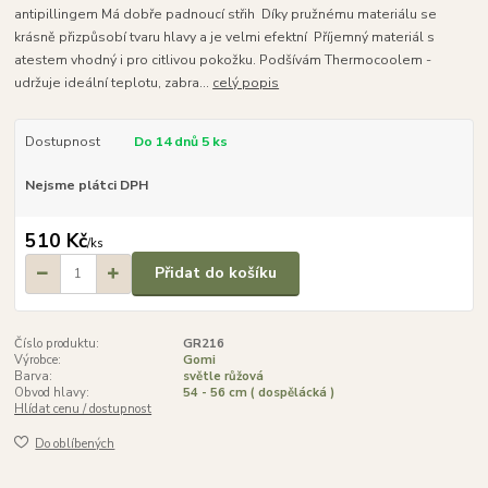
antipillingem Má dobře padnoucí střih Díky pružnému materiálu se
krásně přizpůsobí tvaru hlavy a je velmi efektní Příjemný materiál s
atestem vhodný i pro citlivou pokožku. Podšívám Thermocoolem -
udržuje ideální teplotu, zabra...
celý popis
Dostupnost
Do 14 dnů 5 ks
Nejsme plátci DPH
510 Kč
/
ks
Přidat do košíku
Číslo produktu:
GR216
Výrobce:
Gomi
Barva:
světle růžová
Obvod hlavy:
54 - 56 cm ( dospělácká )
Hlídat cenu / dostupnost
Do oblíbených