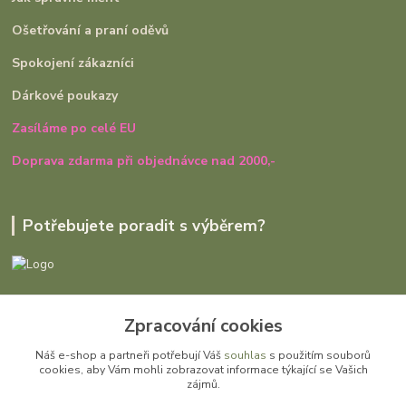
Ošetřování a praní oděvů
Spokojení zákazníci
Dárkové poukazy
Zasíláme po celé EU
Doprava zdarma při objednávce nad 2000,-
Potřebujete poradit s výběrem?
Ivana Rajniaková
Zpracování cookies
+420 727 979 401
út - pá, 9:00 - 16:30
Náš e-shop a partneři potřebují Váš
souhlas
s použitím souborů
cookies, aby Vám mohli zobrazovat informace týkající se Vašich
info@gomi.cz
zájmů.