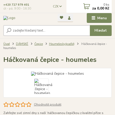
0
ks
+420 727 979 401
CZK
za
0,00 Kč
út - pá, 9:00 - 16:30
Menu
Hledat
Úvod
DÁMSKÉ
Čepice
Houmelesky(padlé)
Háčkovaná čepice -
houmeles
Háčkovaná čepice - houmeles
Ohodnotit produkt
Zahřejte své zimní dny s naší háčkovanou čepičkou z kvalitní příze s