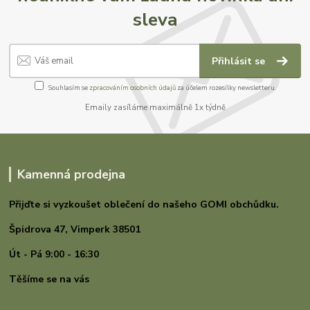
sleva
Přihlásit se
Souhlasím se
zpracováním osobních údajů
za účelem rozesílky newsletteru.
Emaily zasíláme maximálně 1x týdně
Kamenná prodejna
Přijďte si vyzkoušet oblečení do našeho GOMI
obchůdku.
Špidrova 47,
Vimperk 38501
Út - Pá 9:00 - 16:30
Těšíme se na vás