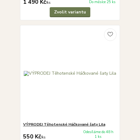
1 490 Kč
Do měsíce 25 ks
/
ks
Zvolit variantu
VÝPRODEJ Těhotenské Háčkované šaty Lila
Odesíláme do 48 h
550 Kč
1 ks
/
ks