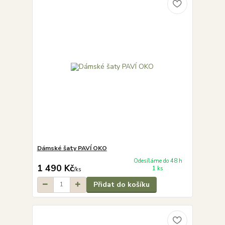
Dámské šaty PAVÍ OKO
Odesíláme do 48 h
1 490 Kč
1 ks
/
ks
Přidat do košíku