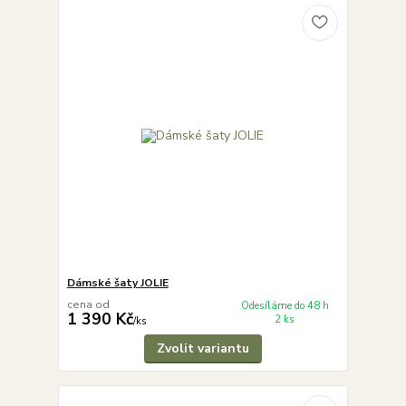
Dámské šaty JOLIE
cena od
Odesíláme do 48 h
1 390 Kč
2 ks
/
ks
Zvolit variantu