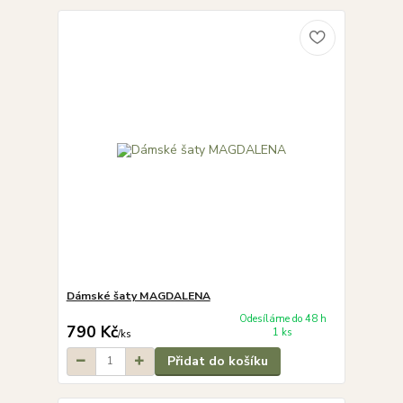
Dámské šaty MAGDALENA
Odesíláme do 48 h
790 Kč
1 ks
/
ks
Přidat do košíku