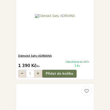
Dámské šaty ADRIANA
Odesíláme do 48 h
1 390 Kč
1 ks
/
ks
Přidat do košíku