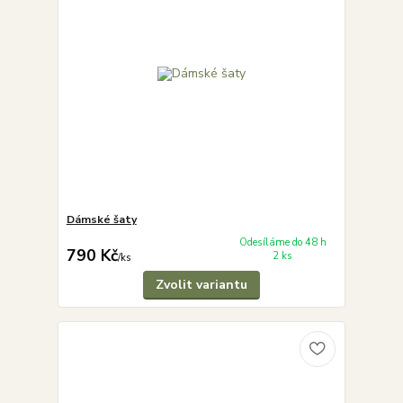
Dámské šaty
Odesíláme do 48 h
790 Kč
2 ks
/
ks
Zvolit variantu