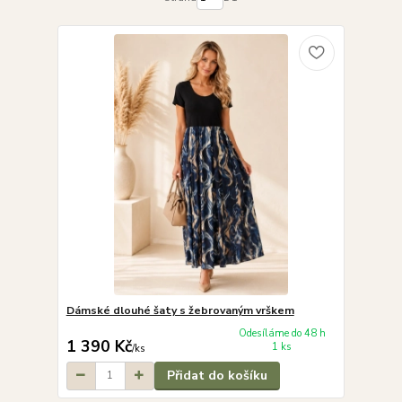
Dámské dlouhé šaty s žebrovaným vrškem
Odesíláme do 48 h
1 390 Kč
1 ks
/
ks
Přidat do košíku