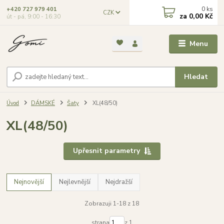
0
ks
+420 727 979 401
CZK
za
0,00 Kč
út - pá, 9:00 - 16:30
Menu
Hledat
Úvod
DÁMSKÉ
Šaty
XL(48/50)
XL(48/50)
Upřesnit parametry
Nejnovější
Nejlevnější
Nejdražší
Zobrazuji 1-18 z 18
strana
z 1