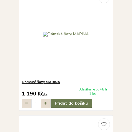
Dámské šaty MARINA
Odesíláme do 48 h
1 190 Kč
1 ks
/
ks
Přidat do košíku