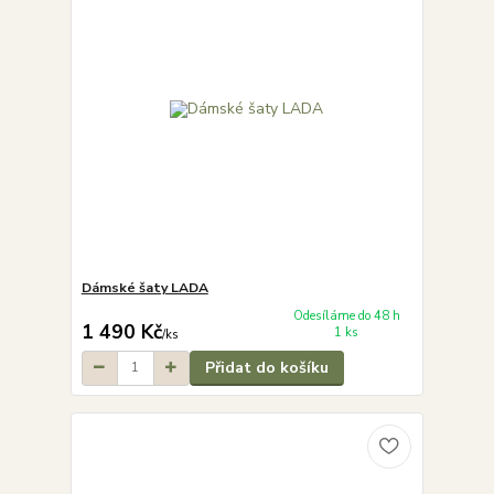
Dámské šaty LADA
Odesíláme do 48 h
1 490 Kč
1 ks
/
ks
Přidat do košíku