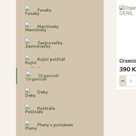
Fusaky
Mantinely
Zavinovačky
Kojící polštář
Organiz
390 K
Organizér
Deky
Polštáře
Pleny s potiskem