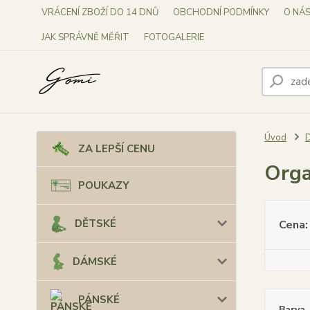
VRÁCENÍ ZBOŽÍ DO 14 DNŮ
OBCHODNÍ PODMÍNKY
O NÁ
JAK SPRÁVNĚ MĚŘIT
FOTOGALERIE
Úvod
ZA LEPŠÍ CENU
Orga
POUKAZY
DĚTSKÉ
Cena:
DÁMSKÉ
PÁNSKÉ
Barva