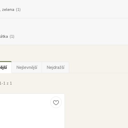
á, zelena
(1)
řátka
(1)
ější
Nejlevnější
Nejdražší
1-1 z 1