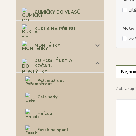
Bíl
GUMIČKY DO VLASŮ
Motiv
KUKLA NA PŘILBU
Zví
MONTÉRKY
DO POSTÝLKY A
KOČÁRU
Nejnov
Pyžamožrout
Zobrazuji 
Celé sady
Hnízda
Fusak na spaní