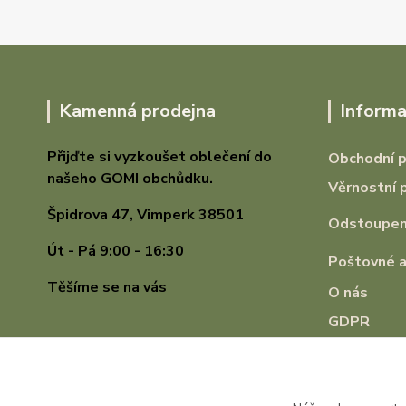
Kamenná prodejna
Informa
Přijďte si vyzkoušet oblečení do
Obchodní 
našeho GOMI
obchůdku.
Věrnostní 
Špidrova 47,
Vimperk 38501
Odstoupení
Út - Pá 9:00 - 16:30
Poštovné a
Těšíme se na vás
O nás
GDPR