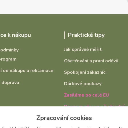
ce k nákupu
Praktické tipy
Jak správně měřit
podmínky
program
Ošetřování a praní oděvů
 od nákupu a reklamace
Spokojení zákazníci
 doprava
Dárkové poukazy
Zasíláme po celé EU
Doprava zdarma při objednáv
2000,-
Zpracování cookies