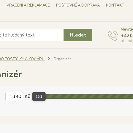
S
VRÁCENÍ A REKLAMACE
POŠTOVNÉ A DOPRAVA
KONTAKT
Nevíte
Hledat
+420
út - pá
DO POSTÝLKY A KOČÁRU
Organizér
nizér
Kč
Od