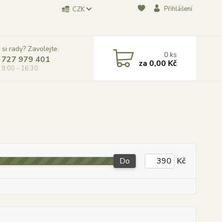
Přihlášení
CZK
 si rady? Zavolejte.
0
ks
 727 979 401
za
0,00 Kč
, 9:00 - 16:30
Do
Kč