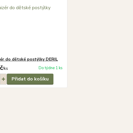
ér do dětské postýlky DERIL
č
Do týdne 1 ks
/
ks
Přidat do košíku