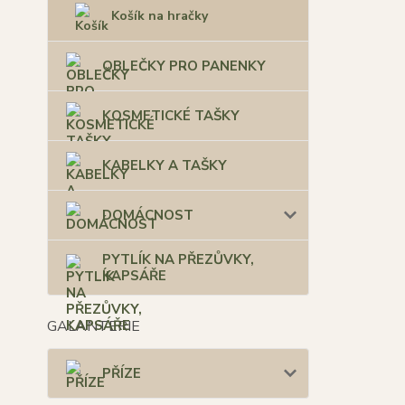
Košík na hračky
OBLEČKY PRO PANENKY
KOSMETICKÉ TAŠKY
KABELKY A TAŠKY
DOMÁCNOST
PYTLÍK NA PŘEZŮVKY,
KAPSÁŘE
GALANTERIE
PŘÍZE