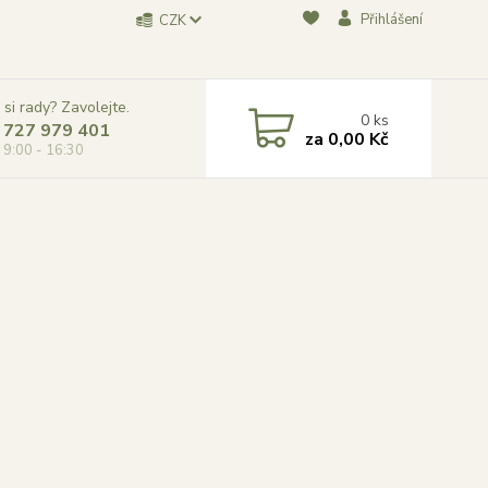
Přihlášení
CZK
 si rady? Zavolejte.
0
ks
 727 979 401
za
0,00 Kč
, 9:00 - 16:30