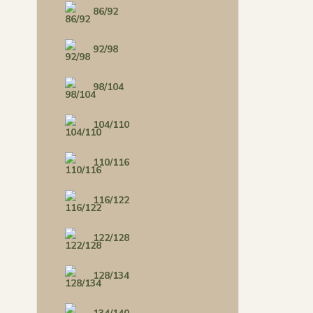
86/92
92/98
98/104
104/110
110/116
116/122
122/128
128/134