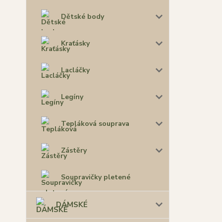
Dětské body
Kraťásky
Lacláčky
Legíny
Tepláková souprava
Zástěry
Soupravičky pletené
DÁMSKÉ