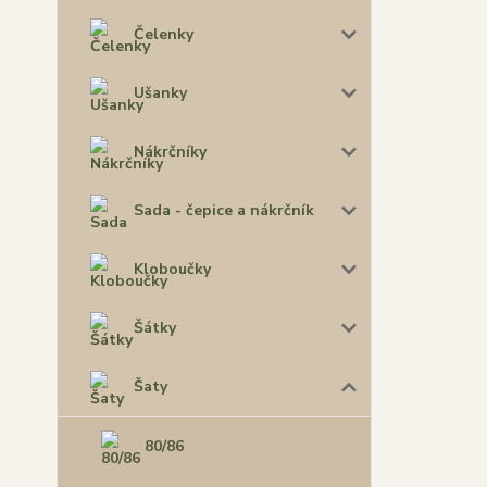
Čelenky
Ušanky
Nákrčníky
Sada - čepice a nákrčník
Kloboučky
Šátky
Šaty
80/86