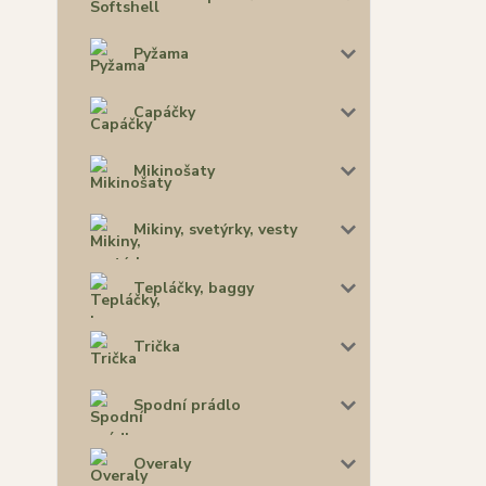
Pyžama
Capáčky
Mikinošaty
Mikiny, svetýrky, vesty
Tepláčky, baggy
Trička
Spodní prádlo
Overaly