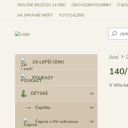
VRÁCENÍ ZBOŽÍ DO 14 DNŮ
OBCHODNÍ PODMÍNKY
O NÁ
JAK SPRÁVNĚ MĚŘIT
FOTOGALERIE
Úvod
ZA LEPŠÍ CENU
140
POUKAZY
V této ka
DĚTSKÉ
Čepičky
Čepice s UV ochranou