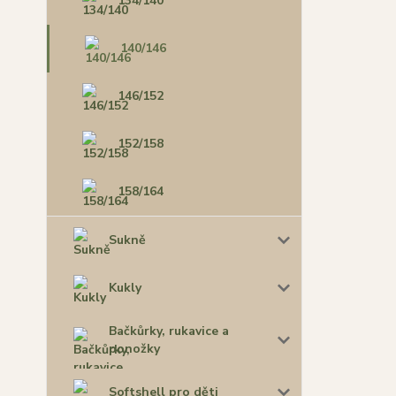
134/140
140/146
146/152
152/158
158/164
Sukně
Kukly
Bačkůrky, rukavice a
ponožky
Softshell pro děti