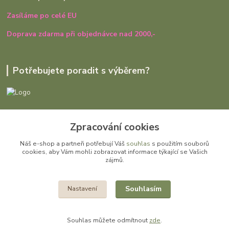
Zasíláme po celé EU
Doprava zdarma při objednávce nad 2000,-
Potřebujete poradit s výběrem?
Ivana Rajniaková
Zpracování cookies
+420 727 979 401
út - pá, 9:00 - 16:30
Náš e-shop a partneři potřebují Váš
souhlas
s použitím souborů
cookies, aby Vám mohli zobrazovat informace týkající se Vašich
info@gomi.cz
zájmů.
Souhlasím
Nastavení
Souhlas můžete odmítnout
zde
.
Vytvořeno na
Eshop-rychle.cz