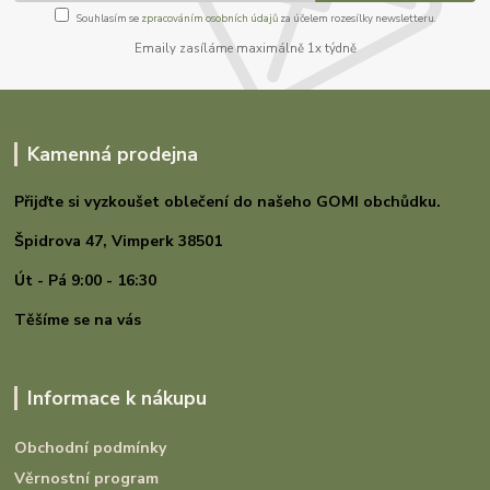
Souhlasím se
zpracováním osobních údajů
za účelem rozesílky newsletteru.
Emaily zasíláme maximálně 1x týdně
Kamenná prodejna
Přijďte si vyzkoušet oblečení do našeho GOMI
obchůdku.
Špidrova 47,
Vimperk 38501
Út - Pá 9:00 - 16:30
Těšíme se na vás
Informace k nákupu
Obchodní podmínky
Věrnostní program