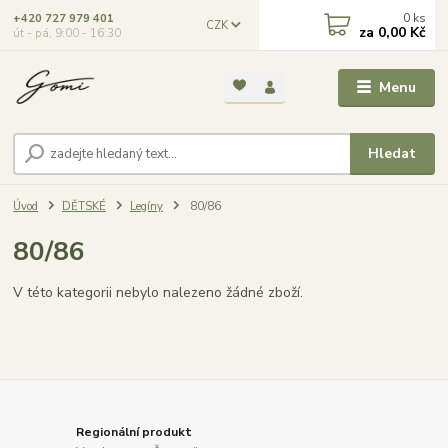
0
ks
+420 727 979 401
CZK
za
0,00 Kč
út - pá, 9:00 - 16:30
Menu
Hledat
Úvod
DĚTSKÉ
Legíny
80/86
80/86
V této kategorii nebylo nalezeno žádné zboží.
Regionální produkt