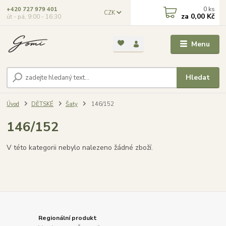
0
ks
+420 727 979 401
CZK
za
0,00 Kč
út - pá, 9:00 - 16:30
Menu
Hledat
Úvod
DĚTSKÉ
Šaty
146/152
146/152
V této kategorii nebylo nalezeno žádné zboží.
Regionální produkt