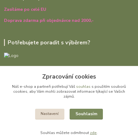
Zasíláme po celé EU
Doprava zdarma při objednávce nad 2000,-
Potřebujete poradit s výběrem?
Ivana Rajniaková
Zpracování cookies
+420 727 979 401
út - pá, 9:00 - 16:30
Náš e-shop a partneři potřebují Váš
souhlas
s použitím souborů
cookies, aby Vám mohli zobrazovat informace týkající se Vašich
info@gomi.cz
zájmů.
Souhlasím
Nastavení
Souhlas můžete odmítnout
zde
.
Vytvořeno na
Eshop-rychle.cz