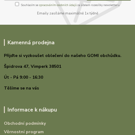
Souhlasím se
zpracováním osobních údajů
za účelem rozesílky newsletteru.
Emaily zasíláme maximálně 1x týdně
Kamenná prodejna
Přijďte si vyzkoušet oblečení do našeho GOMI
obchůdku.
Špidrova 47,
Vimperk 38501
Út - Pá 9:00 - 16:30
Těšíme se na vás
Informace k nákupu
Obchodní podmínky
Věrnostní program