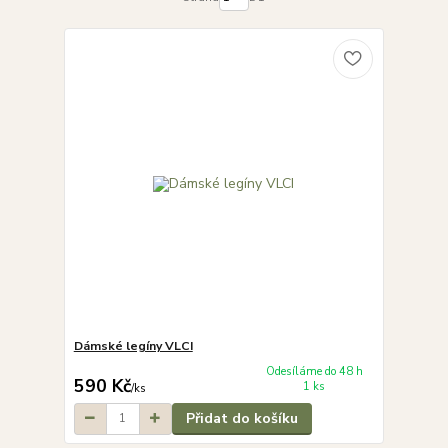
Dámské legíny VLCI
Odesíláme do 48 h
590 Kč
1 ks
/
ks
Přidat do košíku