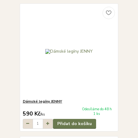
Dámské legíny JENNY
Odesíláme do 48 h
590 Kč
1 ks
/
ks
Přidat do košíku