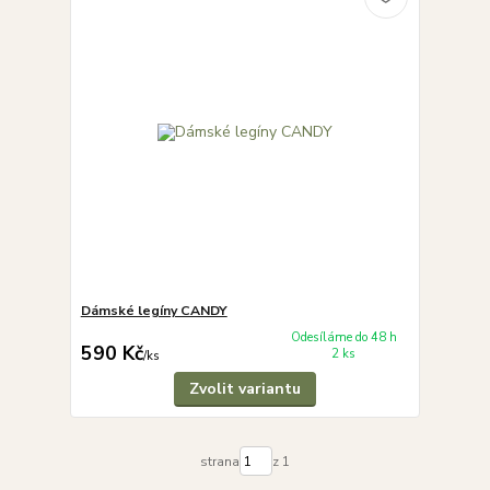
Dámské legíny CANDY
Odesíláme do 48 h
590 Kč
2 ks
/
ks
Zvolit variantu
strana
z 1