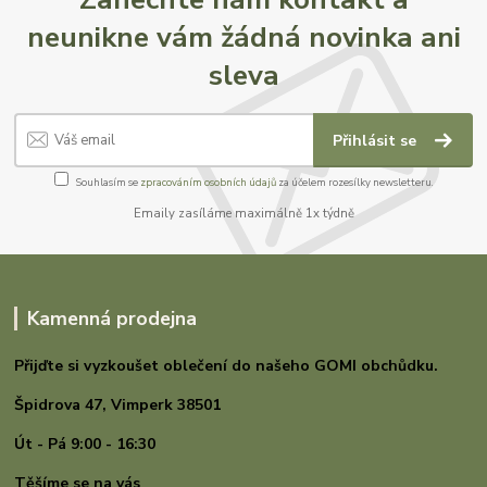
neunikne vám žádná novinka ani
sleva
Přihlásit se
Souhlasím se
zpracováním osobních údajů
za účelem rozesílky newsletteru.
Emaily zasíláme maximálně 1x týdně
Kamenná prodejna
Přijďte si vyzkoušet oblečení do našeho GOMI
obchůdku.
Špidrova 47,
Vimperk 38501
Út - Pá 9:00 - 16:30
Těšíme se na vás