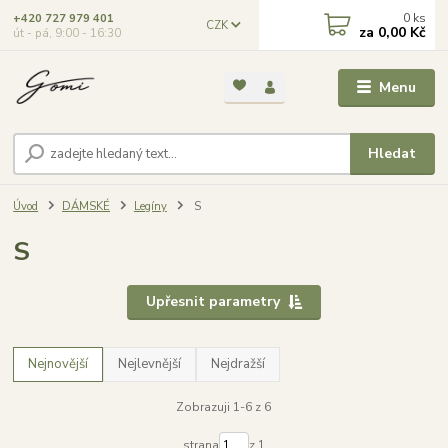
0
ks
+420 727 979 401
CZK
za
0,00 Kč
út - pá, 9:00 - 16:30
Menu
Hledat
Úvod
DÁMSKÉ
Legíny
S
S
Upřesnit parametry
Nejnovější
Nejlevnější
Nejdražší
Zobrazuji 1-6 z 6
strana
z 1