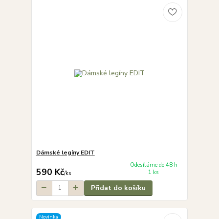
Dámské legíny EDIT
Odesíláme do 48 h
590 Kč
1 ks
/
ks
Přidat do košíku
Novinka