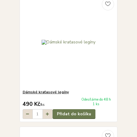
Dámské kraťasové legíny
Odesíláme do 48 h
490 Kč
1 ks
/
ks
Přidat do košíku