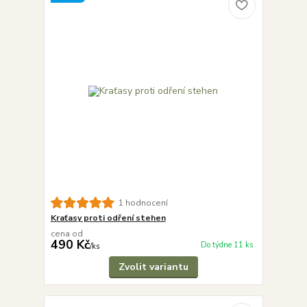
1 hodnocení
Kraťasy proti odření stehen
cena od
490 Kč
Do týdne 11 ks
/
ks
Zvolit variantu