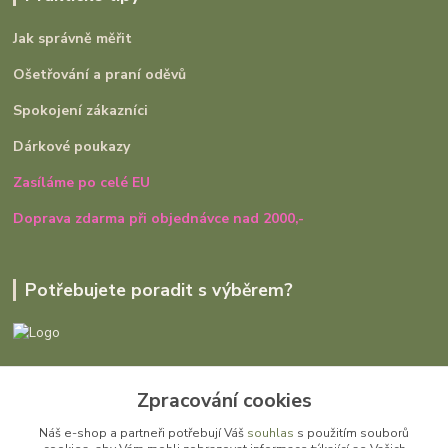
Jak správně měřit
Ošetřování a praní oděvů
Spokojení zákazníci
Dárkové poukazy
Zasíláme po celé EU
Doprava zdarma při objednávce nad 2000,-
Potřebujete poradit s výběrem?
Ivana Rajniaková
Zpracování cookies
+420 727 979 401
út - pá, 9:00 - 16:30
Náš e-shop a partneři potřebují Váš
souhlas
s použitím souborů