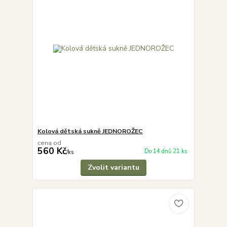
Kolová dětská sukně JEDNOROŽEC
cena od
560 Kč
Do 14 dnů 21 ks
/
ks
Zvolit variantu