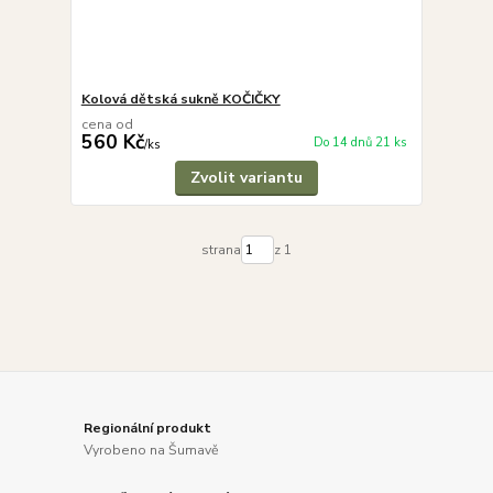
Kolová dětská sukně KOČIČKY
cena od
560 Kč
Do 14 dnů 21 ks
/
ks
Zvolit variantu
strana
z 1
Regionální produkt
Vyrobeno na Šumavě