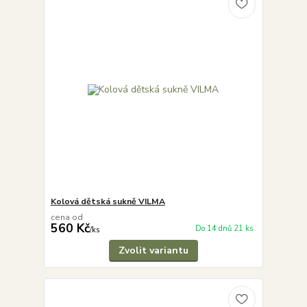
Kolová dětská sukně VILMA
cena od
560 Kč
Do 14 dnů 21 ks
/
ks
Zvolit variantu