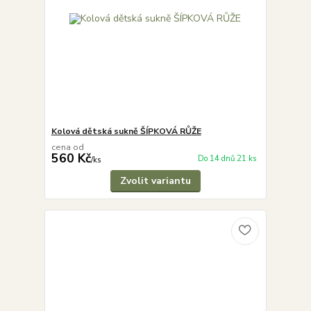
Kolová dětská sukně ŠÍPKOVÁ RŮŽE
cena od
560 Kč
Do 14 dnů 21 ks
/
ks
Zvolit variantu