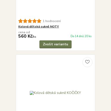
1 hodnocení
Kolová dětská sukně NOTY
cena od
560 Kč
Do 14 dnů 20 ks
/
ks
Zvolit variantu