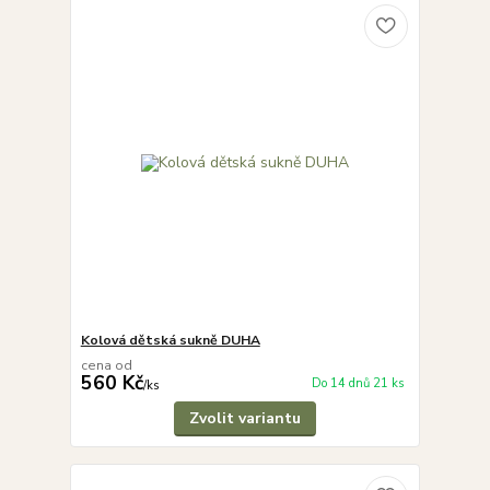
Kolová dětská sukně DUHA
cena od
560 Kč
Do 14 dnů 21 ks
/
ks
Zvolit variantu