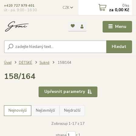
0
ks
+420 727 979 401
CZK
za
0,00 Kč
út - pá, 9:00 - 16:30
Menu
Hledat
Úvod
DĚTSKÉ
Sukně
158/164
158/164
Upřesnit parametry
Nejnovější
Nejlevnější
Nejdražší
Zobrazuji 1-17 z 17
strana
z 1