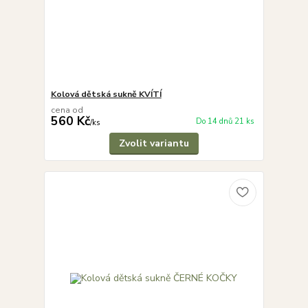
Kolová dětská sukně KVÍTÍ
cena od
560 Kč
Do 14 dnů 21 ks
/
ks
Zvolit variantu