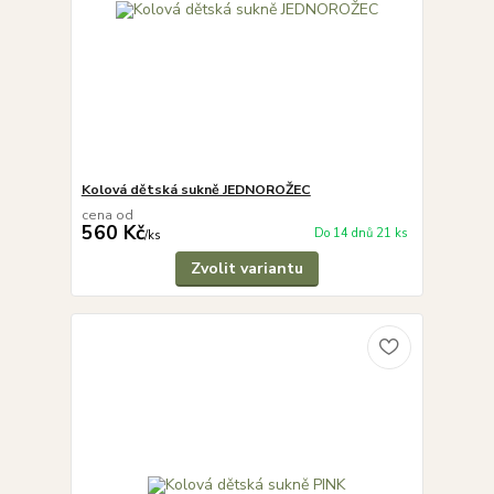
Kolová dětská sukně JEDNOROŽEC
cena od
560 Kč
Do 14 dnů 21 ks
/
ks
Zvolit variantu