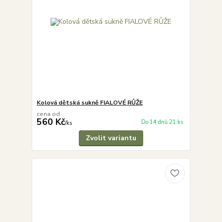
Kolová dětská sukně FIALOVÉ RŮŽE
cena od
560 Kč
Do 14 dnů 21 ks
/
ks
Zvolit variantu