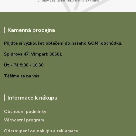
Emaily zasíláme maximálně 1x týdně
Kamenná prodejna
Přijďte si vyzkoušet oblečení do našeho GOMI
obchůdku.
Špidrova 47,
Vimperk 38501
Út - Pá 9:00 - 16:30
Těšíme se na vás
Informace k nákupu
Obchodní podmínky
Věrnostní program
Odstoupení od nákupu a reklamace