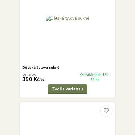
Dětská tylová sukně
cena od
Odesíláme do 48 h
350 Kč
44 ks
/
ks
Zvolit variantu