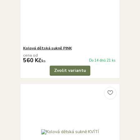
Kolová dětská sukně PINK
cena od
560 Kč
Do 14 dnů 21 ks
/
ks
Zvolit variantu