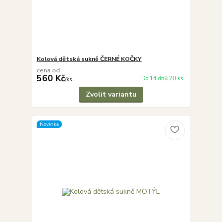
Kolová dětská sukně ČERNÉ KOČKY
cena od
560 Kč
Do 14 dnů 20 ks
/
ks
Zvolit variantu
Novinka