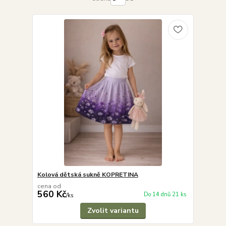
Kolová dětská sukně KOPRETINA
cena od
560 Kč
Do 14 dnů 21 ks
/
ks
Zvolit variantu