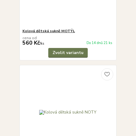
Kolová dětská sukně MOTÝL
cena od
560 Kč
Do 14 dnů 21 ks
/
ks
Zvolit variantu