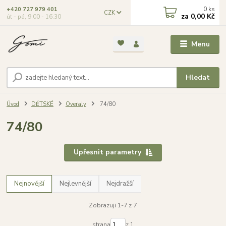
0
ks
+420 727 979 401
CZK
za
0,00 Kč
út - pá, 9:00 - 16:30
Menu
Hledat
Úvod
DĚTSKÉ
Overaly
74/80
74/80
Upřesnit parametry
Nejnovější
Nejlevnější
Nejdražší
Zobrazuji 1-7 z 7
strana
z 1