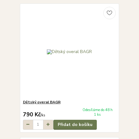
Dětský overal BAGR
Odesíláme do 48 h
790 Kč
1 ks
/
ks
Přidat do košíku