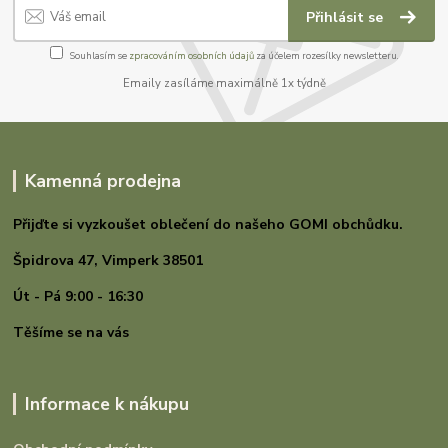
Přihlásit se
Souhlasím se
zpracováním osobních údajů
za účelem rozesílky newsletteru.
Emaily zasíláme maximálně 1x týdně
Kamenná prodejna
Přijďte si vyzkoušet oblečení do našeho GOMI
obchůdku.
Špidrova 47,
Vimperk 38501
Út - Pá 9:00 - 16:30
Těšíme se na vás
Informace k nákupu