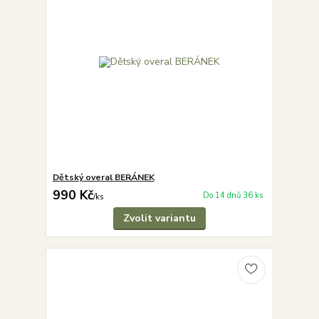
Dětský overal BERÁNEK
990 Kč
Do 14 dnů 36 ks
/
ks
Zvolit variantu