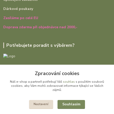
Dárkové poukazy
Zasíláme po celé EU
Doprava zdarma při objednávce nad 2000,-
Potřebujete poradit s výběrem?
Ivana Rajniaková
Zpracování cookies
+420 727 979 401
út - pá, 9:00 - 16:30
Náš e-shop a partneři potřebují Váš
souhlas
s použitím souborů
cookies, aby Vám mohli zobrazovat informace týkající se Vašich
info@gomi.cz
zájmů.
Souhlasím
Nastavení