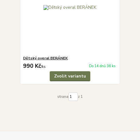
Dětský overal BERÁNEK
990 Kč
Do 14 dnů 36 ks
/
ks
Zvolit variantu
strana
z 1