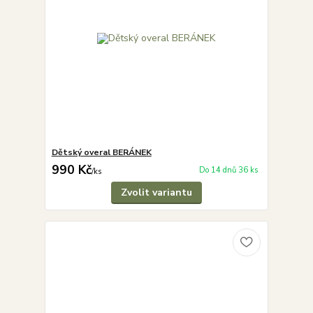
Dětský overal BERÁNEK
990 Kč
Do 14 dnů 36 ks
/
ks
Zvolit variantu