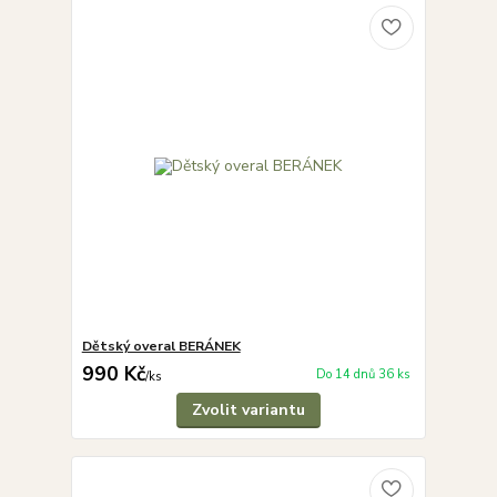
Dětský overal BERÁNEK
990 Kč
Do 14 dnů 36 ks
/
ks
Zvolit variantu