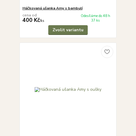
Háčkovaná ušanka Amy s bambulí
cena od
Odesíláme do 48 h
400 Kč
37 ks
/
ks
Zvolit variantu