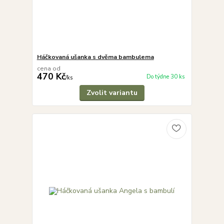
Háčkovaná ušanka s dvěma bambulema
cena od
470 Kč
Do týdne 30 ks
/
ks
Zvolit variantu