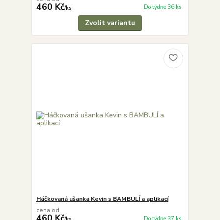
460 Kč
Do týdne 36 ks
/
ks
Zvolit variantu
Háčkovaná ušanka Kevin s BAMBULÍ a aplikací
cena od
460 Kč
Do týdne 37 ks
/
ks