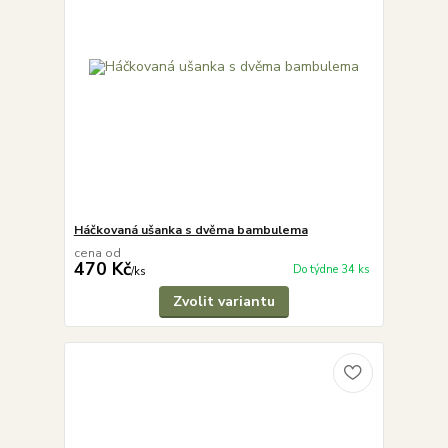
Háčkovaná ušanka s dvěma bambulema
cena od
470 Kč
Do týdne 34 ks
/
ks
Zvolit variantu