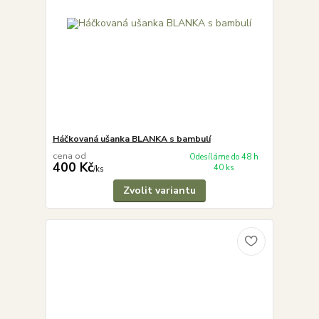
Háčkovaná ušanka BLANKA s bambulí
cena od
Odesíláme do 48 h
400 Kč
40 ks
/
ks
Zvolit variantu