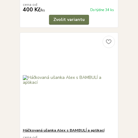
cena od
400 Kč
Do týdne 34 ks
/
ks
Zvolit variantu
Háčkovaná ušanka Alex s BAMBULÍ a aplikací
cena od