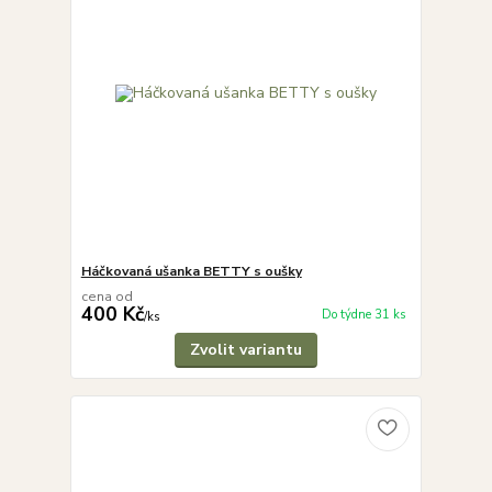
Háčkovaná ušanka BETTY s oušky
cena od
400 Kč
Do týdne 31 ks
/
ks
Zvolit variantu