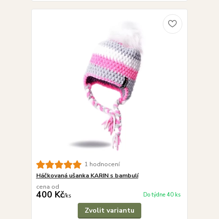
1 hodnocení
Háčkovaná ušanka KARIN s bambulí
cena od
400 Kč
Do týdne 40 ks
/
ks
Zvolit variantu