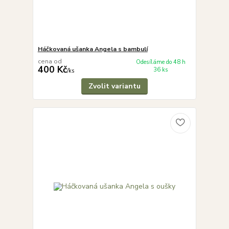
Háčkovaná ušanka Angela s bambulí
cena od
Odesíláme do 48 h
400 Kč
36 ks
/
ks
Zvolit variantu