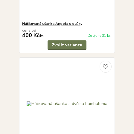
Háčkovaná ušanka Angela s oušky
cena od
400 Kč
Do týdne 31 ks
/
ks
Zvolit variantu