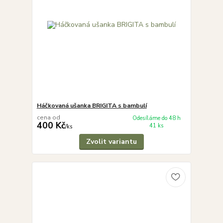
Háčkovaná ušanka BRIGITA s bambulí
cena od
Odesíláme do 48 h
400 Kč
41 ks
/
ks
Zvolit variantu