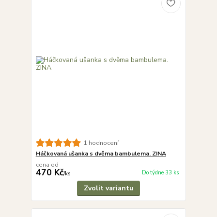
1 hodnocení
Háčkovaná ušanka s dvěma bambulema. ZINA
cena od
470 Kč
Do týdne 33 ks
/
ks
Zvolit variantu