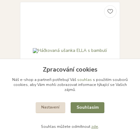
Zpracování cookies
Náš e-shop a partneři potřebují Váš
souhlas
s použitím souborů
cookies, aby Vám mohli zobrazovat informace týkající se Vašich
zájmů.
Háčkovaná ušanka ELLA s bambulí
Souhlasím
Nastavení
cena od
400 Kč
Do týdne 47 ks
/
ks
Zvolit variantu
Souhlas můžete odmítnout
zde
.