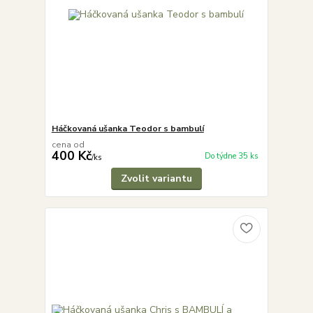
Háčkovaná ušanka Teodor s bambulí
cena od
400 Kč
Do týdne 35 ks
/
ks
Zvolit variantu