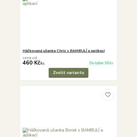
Háčkovaná ušanka Chris s BAMBULÍ a aplikací
cena od
460 Kč
Do týdne 38 ks
/
ks
Zvolit variantu