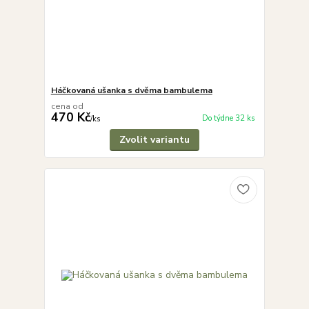
Háčkovaná ušanka s dvěma bambulema
cena od
470 Kč
Do týdne 32 ks
/
ks
Zvolit variantu