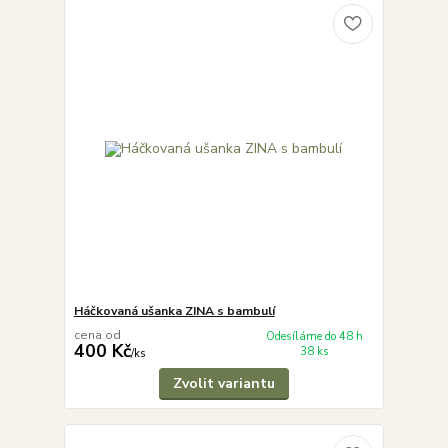
Háčkovaná ušanka ZINA s bambulí
cena od
Odesíláme do 48 h
400 Kč
38 ks
/
ks
Zvolit variantu