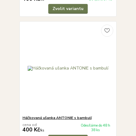
Zvolit variantu
Háčkovaná ušanka ANTONIE s bambulí
cena od
Odesíláme do 48 h
400 Kč
38 ks
/
ks