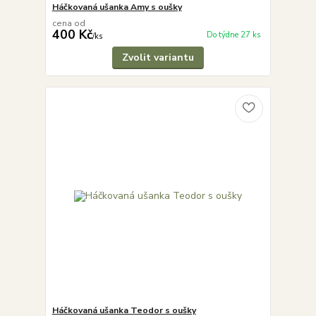
Háčkovaná ušanka Amy s oušky
cena od
400 Kč
Do týdne 27 ks
/
ks
Zvolit variantu
Háčkovaná ušanka Teodor s oušky