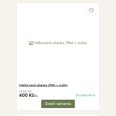
Háčkovaná ušanka ZINA s oušky
cena od
400 Kč
Do týdne 44 ks
/
ks
Zvolit variantu