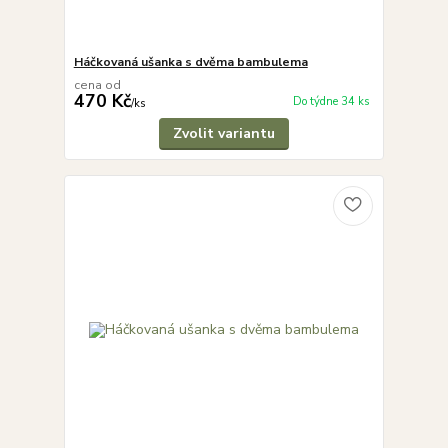
Háčkovaná ušanka s dvěma bambulema
cena od
470 Kč
Do týdne 34 ks
/
ks
Zvolit variantu