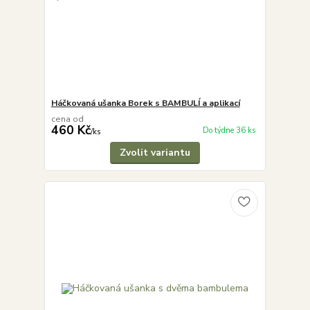
Háčkovaná ušanka Borek s BAMBULÍ a aplikací
cena od
460 Kč
Do týdne 36 ks
/
ks
Zvolit variantu