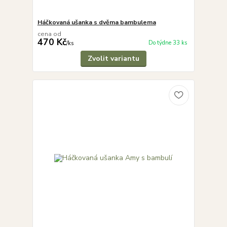
Háčkovaná ušanka s dvěma bambulema
cena od
470 Kč
Do týdne 33 ks
/
ks
Zvolit variantu