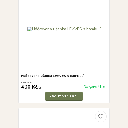
Háčkovaná ušanka LEAVES s bambulí
cena od
400 Kč
Do týdne 41 ks
/
ks
Zvolit variantu