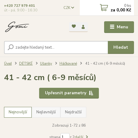
0
ks
+420 727 979 401
CZK
za
0,00 Kč
út - pá, 9:00 - 16:30
Menu
Hledat
Úvod
DĚTSKÉ
Ušanky
Háčkované
41 - 42 cm ( 6-9 měsíců)
41 - 42 cm ( 6-9 měsíců)
Upřesnit parametry
Nejnovější
Nejlevnější
Nejdražší
Zobrazuji 1-72 z 86
strana
z 2
další