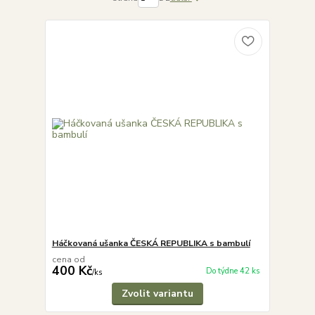
Háčkovaná ušanka ČESKÁ REPUBLIKA s bambulí
cena od
400 Kč
Do týdne 42 ks
/
ks
Zvolit variantu