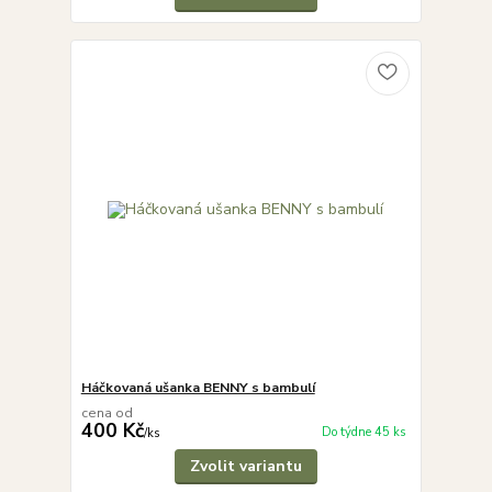
Háčkovaná ušanka BENNY s bambulí
cena od
400 Kč
Do týdne 45 ks
/
ks
Zvolit variantu