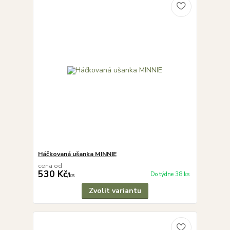
Háčkovaná ušanka MINNIE
cena od
530 Kč
Do týdne 38 ks
/
ks
Zvolit variantu