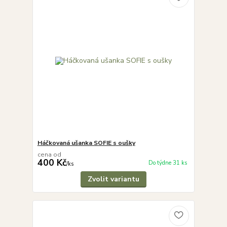
Háčkovaná ušanka SOFIE s oušky
cena od
400 Kč
Do týdne 31 ks
/
ks
Zvolit variantu