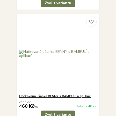
Zvolit variantu
Háčkovaná ušanka BENNY s BAMBULÍ a aplikací
cena od
460 Kč
Do týdne 40 ks
/
ks
Zvolit variantu