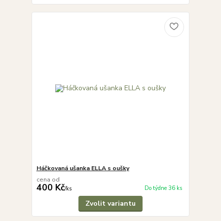
Háčkovaná ušanka ELLA s oušky
cena od
400 Kč
Do týdne 36 ks
/
ks
Zvolit variantu