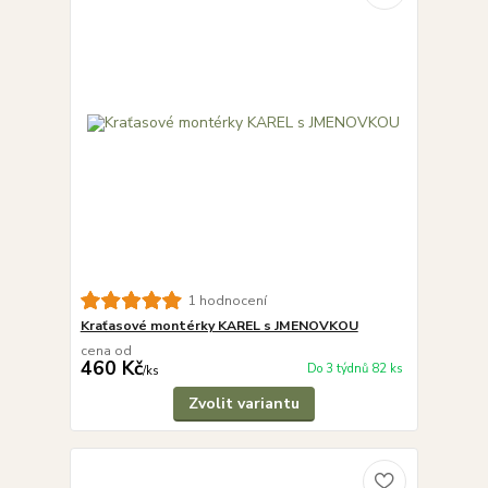
1 hodnocení
Kraťasové montérky KAREL s JMENOVKOU
cena od
460 Kč
Do 3 týdnů 82 ks
/
ks
Zvolit variantu