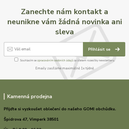
Zanechte nám kontakt a
neunikne vám žádná novinka ani
sleva
Přihlásit se
Souhlasím se
zpracováním osobních údajů
za účelem rozesílky newsletteru.
Emaily zasíláme maximálně 1x týdně
Kamenná prodejna
Přijďte si vyzkoušet oblečení do našeho GOMI
obchůdku.
Špidrova 47,
Vimperk 38501