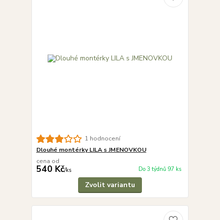
1 hodnocení
Dlouhé montérky LILA s JMENOVKOU
cena od
540 Kč
Do 3 týdnů 97 ks
/
ks
Zvolit variantu