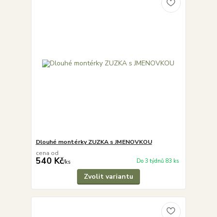
Dlouhé montérky ZUZKA s JMENOVKOU
cena od
540 Kč
Do 3 týdnů 83 ks
/
ks
Zvolit variantu