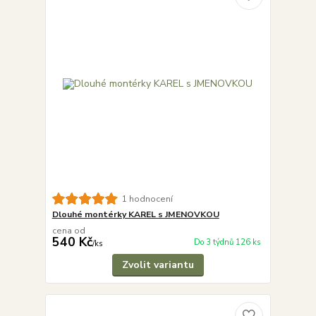
1 hodnocení
Dlouhé montérky KAREL s JMENOVKOU
cena od
540 Kč
Do 3 týdnů 126 ks
/
ks
Zvolit variantu