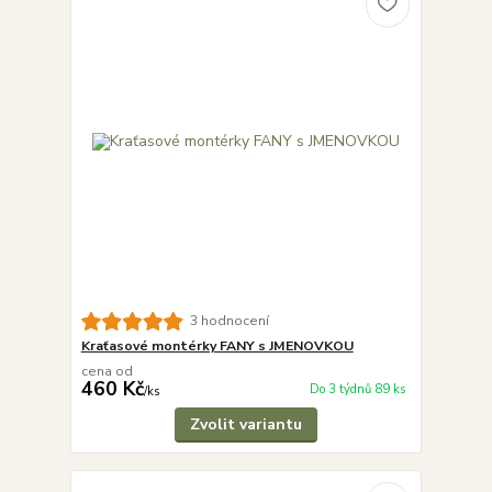
3 hodnocení
Kraťasové montérky FANY s JMENOVKOU
cena od
460 Kč
Do 3 týdnů 89 ks
/
ks
Zvolit variantu