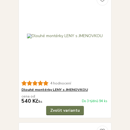
4 hodnocení
Dlouhé montérky LENY s JMENOVKOU
cena od
540 Kč
Do 3 týdnů 94 ks
/
ks
Zvolit variantu