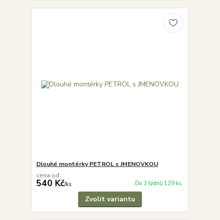
Dlouhé montérky PETROL s JMENOVKOU
cena od
540 Kč
Do 3 týdnů 129 ks
/
ks
Zvolit variantu