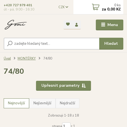
0
ks
+420 727 979 401
CZK
za
0,00 Kč
út - pá, 9:00 - 16:30
Menu
Hledat
Úvod
MONTÉRKY
74/80
74/80
Upřesnit parametry
Nejnovější
Nejlevnější
Nejdražší
Zobrazuji 1-18 z 18
strana
z 1