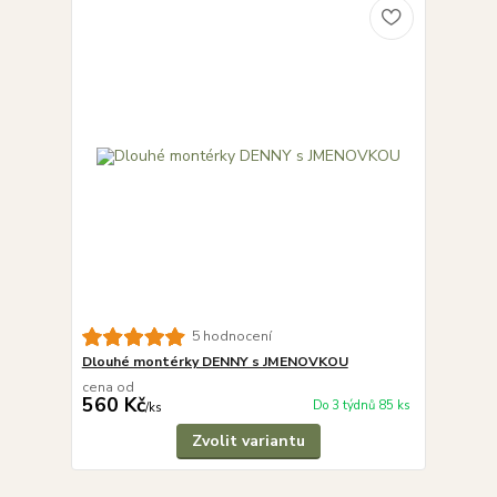
5 hodnocení
Dlouhé montérky DENNY s JMENOVKOU
cena od
560 Kč
Do 3 týdnů 85 ks
/
ks
Zvolit variantu