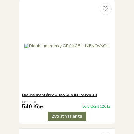
Dlouhé montérky ORANGE s JMENOVKOU
cena od
540 Kč
Do 3 týdnů 126 ks
/
ks
Zvolit variantu