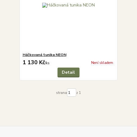
Háčkovaná tunika NEON
1 130 Kč
Není skladem
/
ks
Detail
strana
z 1