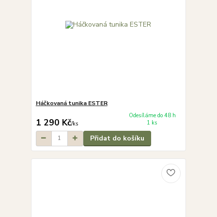
Háčkovaná tunika ESTER
Odesíláme do 48 h
1 290 Kč
1 ks
/
ks
Přidat do košíku