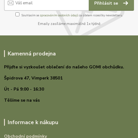
Přihlásit se
Souhlasím se
zpracováním osobních údajů
za účelem rozesílky newsletteru.
Emaily zasíláme maximálně 1x týdně
Kamenná prodejna
Přijďte si vyzkoušet oblečení do našeho GOMI
obchůdku.
Špidrova 47,
Vimperk 38501
Út - Pá 9:00 - 16:30
Těšíme se na vás
Informace k nákupu
Obchodní podmínky