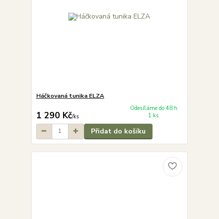
Háčkovaná tunika ELZA
Odesíláme do 48 h
1 290 Kč
1 ks
/
ks
Přidat do košíku