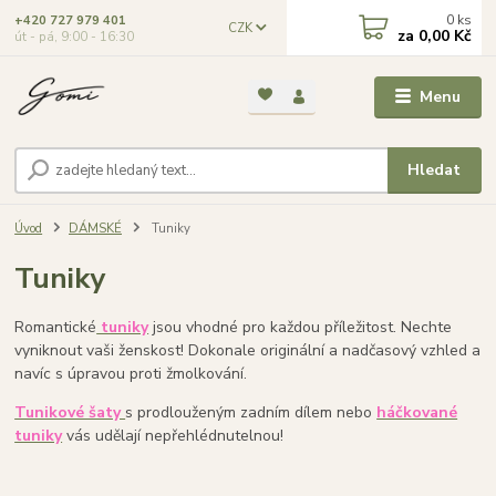
0
ks
+420 727 979 401
CZK
za
0,00 Kč
út - pá, 9:00 - 16:30
Menu
Hledat
Úvod
DÁMSKÉ
Tuniky
Tuniky
Romantické
tuniky
jsou vhodné pro každou příležitost. Nechte
vyniknout vaši ženskost! Dokonale originální a nadčasový vzhled a
navíc s úpravou proti žmolkování.
Tunikové šaty
s prodlouženým zadním dílem nebo
háčkované
tuniky
vás udělají nepřehlédnutelnou!