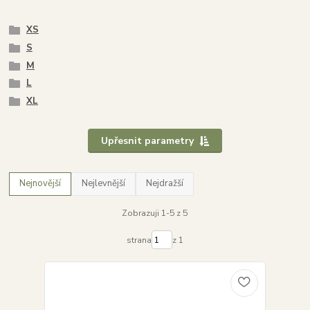
XS
S
M
L
XL
Upřesnit parametry
Nejnovější
Nejlevnější
Nejdražší
Zobrazuji 1-5 z 5
strana
z 1