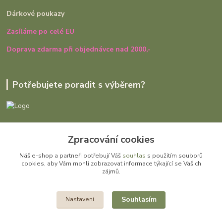
Dárkové poukazy
Zasíláme po celé EU
Doprava zdarma při objednávce nad 2000,-
Potřebujete poradit s výběrem?
Ivana Rajniaková
Zpracování cookies
+420 727 979 401
út - pá, 9:00 - 16:30
Náš e-shop a partneři potřebují Váš
souhlas
s použitím souborů
cookies, aby Vám mohli zobrazovat informace týkající se Vašich
info@gomi.cz
zájmů.
Souhlasím
Nastavení