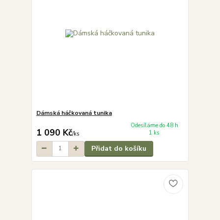
Dámská háčkovaná tunika
Odesíláme do 48 h
1 090 Kč
1 ks
/
ks
Přidat do košíku