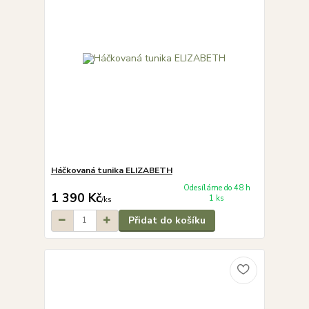
Háčkovaná tunika ELIZABETH
Odesíláme do 48 h
1 390 Kč
1 ks
/
ks
Přidat do košíku