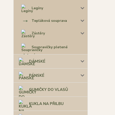
Legíny
Tepláková souprava
Zástěry
Soupravičky pletené
DÁMSKÉ
PÁNSKÉ
GUMIČKY DO VLASŮ
KUKLA NA PŘILBU