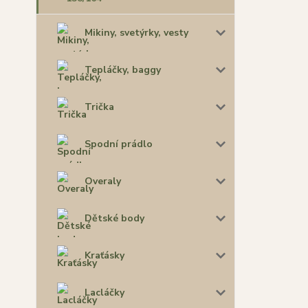
Mikiny, svetýrky, vesty
Tepláčky, baggy
Trička
Spodní prádlo
Overaly
Dětské body
Kraťásky
Lacláčky