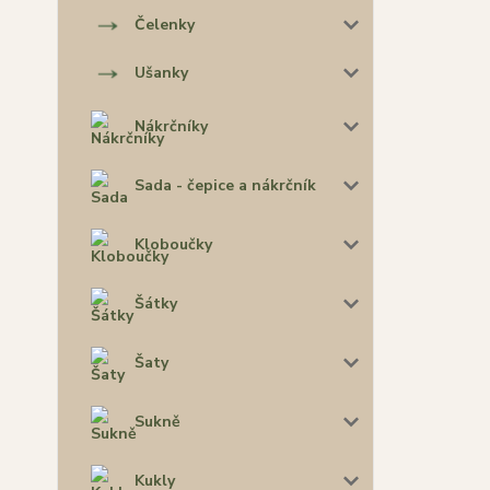
Čelenky
Ušanky
Nákrčníky
Sada - čepice a nákrčník
Kloboučky
Šátky
Šaty
Sukně
Kukly