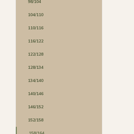
98/104
104/110
110/116
116/122
122/128
128/134
134/140
140/146
146/152
152/158
158/164