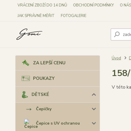
VRÁCENÍ ZBOŽÍ DO 14 DNŮ
OBCHODNÍ PODMÍNKY
O NÁ
JAK SPRÁVNĚ MĚŘIT
FOTOGALERIE
Úvod
ZA LEPŠÍ CENU
158
POUKAZY
V této ka
DĚTSKÉ
Čepičky
Čepice s UV ochranou