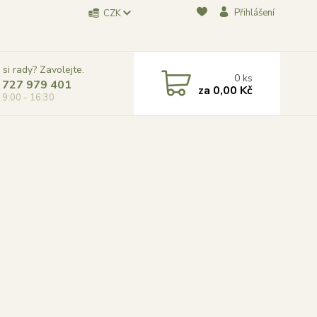
Přihlášení
CZK
 si rady? Zavolejte.
0
ks
 727 979 401
za
0,00 Kč
, 9:00 - 16:30