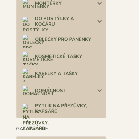
MONTÉRKY
DO POSTÝLKY A
KOČÁRU
OBLEČKY PRO PANENKY
KOSMETICKÉ TAŠKY
KABELKY A TAŠKY
DOMÁCNOST
PYTLÍK NA PŘEZŮVKY,
KAPSÁŘE
GALANTERIE