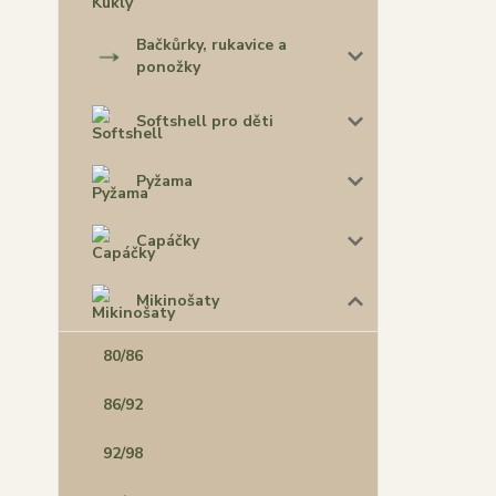
Bačkůrky, rukavice a
ponožky
Softshell pro děti
Pyžama
Capáčky
Mikinošaty
80/86
86/92
92/98