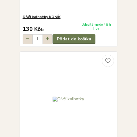
Dívčí kalhotky KONÍK
Odesíláme do 48 h
130 Kč
1 ks
/
ks
Přidat do košíku