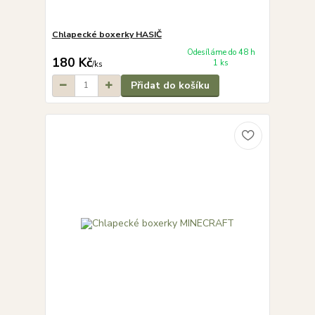
Chlapecké boxerky HASIČ
Odesíláme do 48 h
180 Kč
1 ks
/
ks
Přidat do košíku