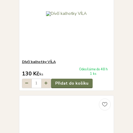
Dívčí kalhotky VÍLA
Odesíláme do 48 h
130 Kč
1 ks
/
ks
Přidat do košíku