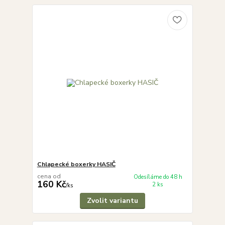
Chlapecké boxerky HASIČ
cena od
Odesíláme do 48 h
160 Kč
2 ks
/
ks
Zvolit variantu