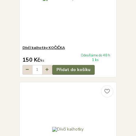
Dívčí kalhotky KOČIČKA
Odesíláme do 48 h
150 Kč
1 ks
/
ks
Přidat do košíku