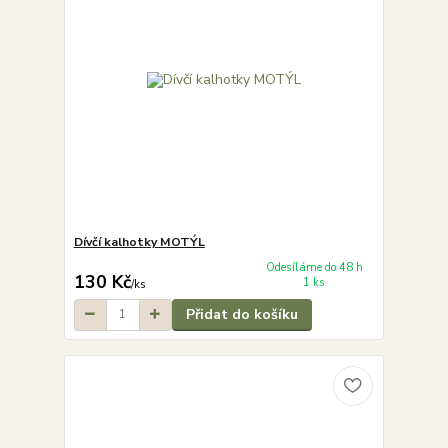
Dívčí kalhotky MOTÝL
Odesíláme do 48 h
130 Kč
1 ks
/
ks
Přidat do košíku