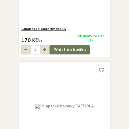
Chlapecké boxerky AUTA
Odesíláme do 48 h
170 Kč
1 ks
/
ks
Přidat do košíku