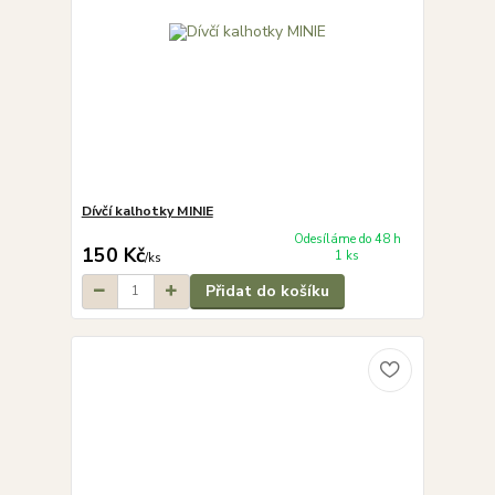
Dívčí kalhotky MINIE
Odesíláme do 48 h
150 Kč
1 ks
/
ks
Přidat do košíku