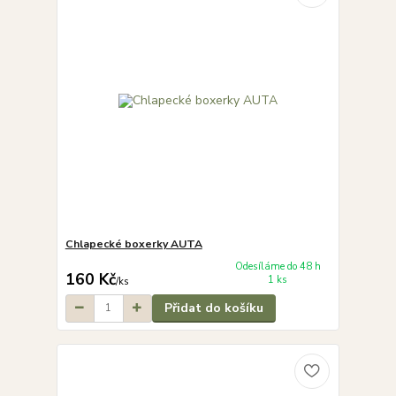
Chlapecké boxerky AUTA
Odesíláme do 48 h
160 Kč
1 ks
/
ks
Přidat do košíku