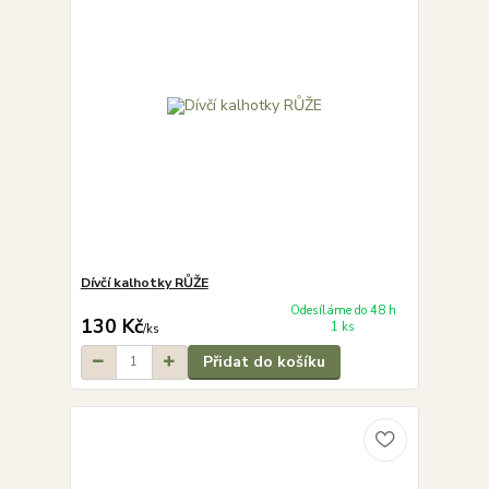
Dívčí kalhotky RŮŽE
Odesíláme do 48 h
130 Kč
1 ks
/
ks
Přidat do košíku