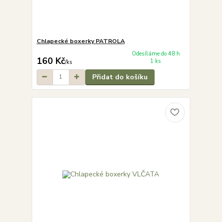
Chlapecké boxerky PATROLA
Odesíláme do 48 h
160 Kč
1 ks
/
ks
Přidat do košíku