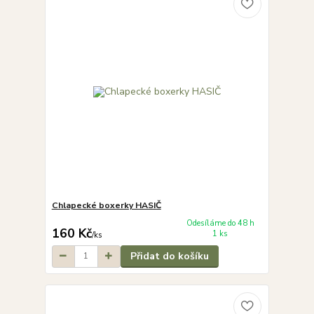
Chlapecké boxerky HASIČ
Odesíláme do 48 h
160 Kč
1 ks
/
ks
Přidat do košíku