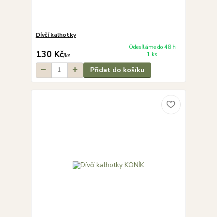
Dívčí kalhotky
Odesíláme do 48 h
130 Kč
1 ks
/
ks
Přidat do košíku