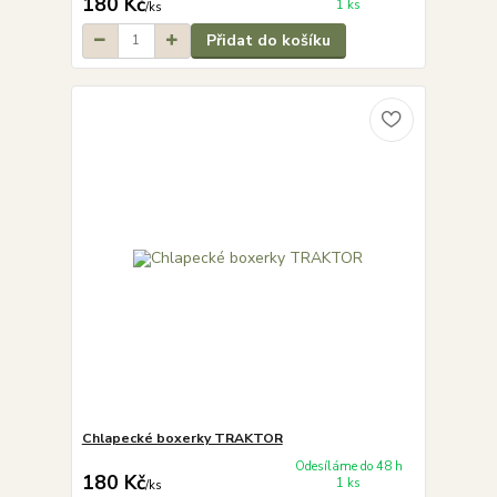
180 Kč
1 ks
/
ks
Přidat do košíku
Chlapecké boxerky TRAKTOR
Odesíláme do 48 h
180 Kč
1 ks
/
ks