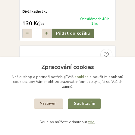
Dívčí kalhotky
Odesíláme do 48 h
130 Kč
1 ks
/
ks
Přidat do košíku
Zpracování cookies
Náš e-shop a partneři potřebují Váš
souhlas
s použitím souborů
cookies, aby Vám mohli zobrazovat informace týkající se Vašich
zájmů.
Souhlasím
Nastavení
Souhlas můžete odmítnout
zde
.