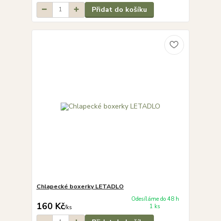
Přidat do košíku
Chlapecké boxerky LETADLO
Odesíláme do 48 h
160 Kč
1 ks
/
ks