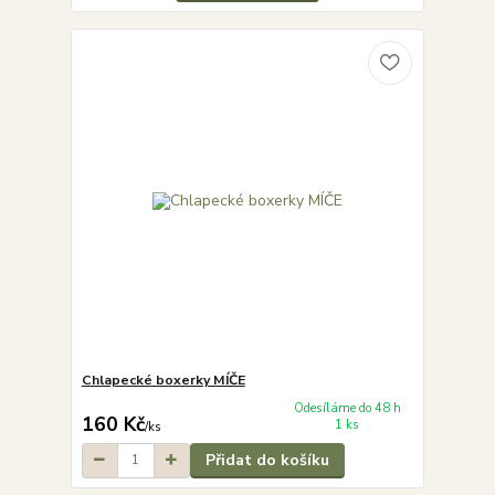
Chlapecké boxerky MÍČE
Odesíláme do 48 h
160 Kč
1 ks
/
ks
Přidat do košíku