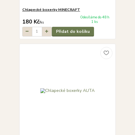
Chlapecké boxerky MINECRAFT
Odesíláme do 48 h
180 Kč
1 ks
/
ks
Přidat do košíku