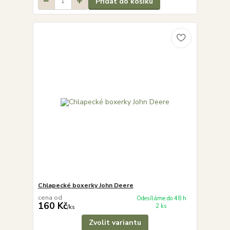
Přidat do košíku
Chlapecké boxerky John Deere
cena od
Odesíláme do 48 h
160 Kč
2 ks
/
ks
Zvolit variantu