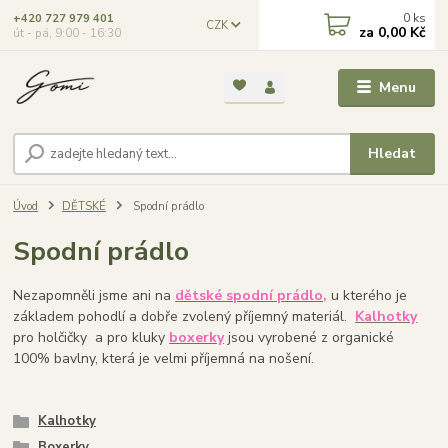
0
ks
+420 727 979 401
CZK
za
0,00 Kč
út - pá, 9:00 - 16:30
Menu
Hledat
Úvod
DĚTSKÉ
Spodní prádlo
Spodní prádlo
Nezapomněli jsme ani na
dětské spodní prádlo,
u kterého je
základem pohodlí a dobře zvolený příjemný materiál.
Kalhotky
pro holčičky a pro kluky
boxerky
jsou vyrobené z organické
100% bavlny, která je velmi příjemná na nošení.
Kalhotky
Boxerky