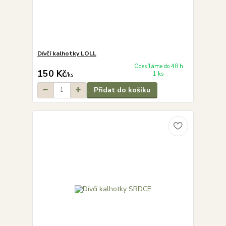
Dívčí kalhotky LOLL
Odesíláme do 48 h
150 Kč
1 ks
/
ks
Přidat do košíku