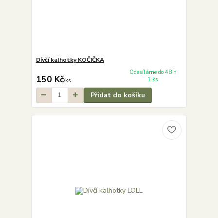
Dívčí kalhotky KOČIČKA
Odesíláme do 48 h
150 Kč
1 ks
/
ks
Přidat do košíku