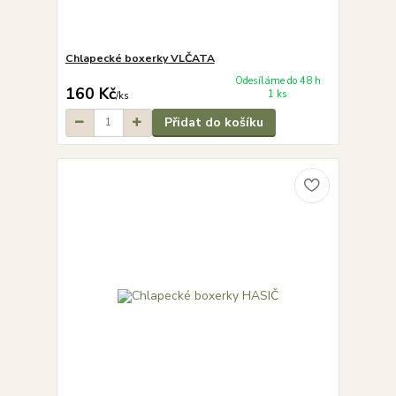
Chlapecké boxerky VLČATA
Odesíláme do 48 h
160 Kč
1 ks
/
ks
Přidat do košíku