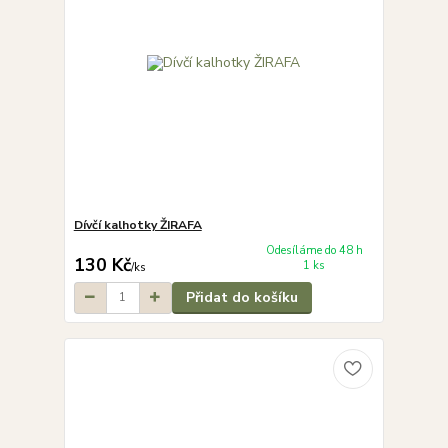
Dívčí kalhotky ŽIRAFA
Odesíláme do 48 h
130 Kč
1 ks
/
ks
Přidat do košíku