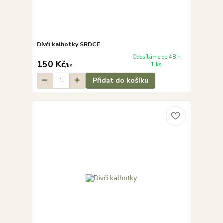
Dívčí kalhotky SRDCE
Odesíláme do 48 h
150 Kč
1 ks
/
ks
Přidat do košíku