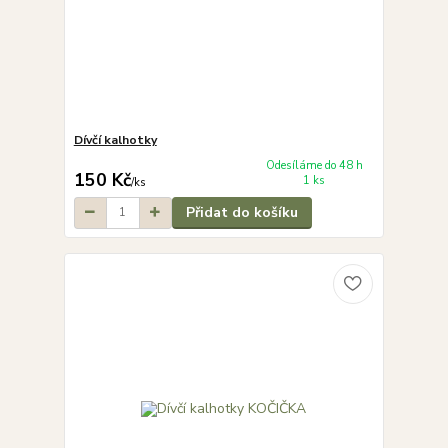
Dívčí kalhotky
Odesíláme do 48 h
150 Kč
1 ks
/
ks
Přidat do košíku