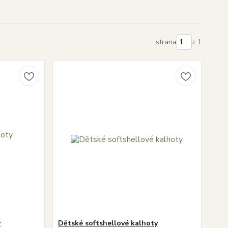
strana
z 1
y
Dětské softshellové kalhoty