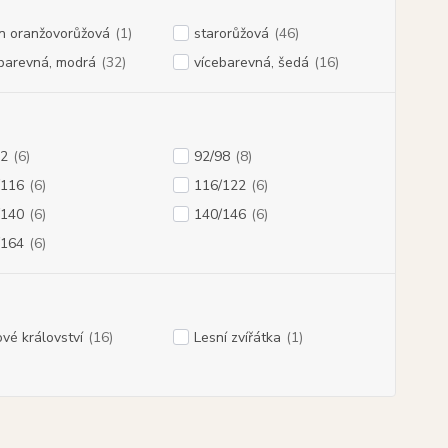
n oranžovorůžová
(1)
starorůžová
(46)
barevná, modrá
(32)
vícebarevná, šedá
(16)
92
(6)
92/98
(8)
/116
(6)
116/122
(6)
/140
(6)
140/146
(6)
/164
(6)
vé království
(16)
Lesní zvířátka
(1)