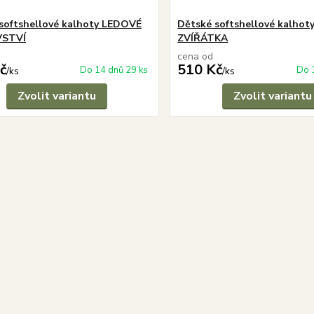
softshellové kalhoty LEDOVÉ
Dětské softshellové kalhot
VSTVÍ
ZVÍŘÁTKA
cena od
č
510 Kč
Do 14 dnů 29 ks
Do 
/
ks
/
ks
Zvolit variantu
Zvolit variantu