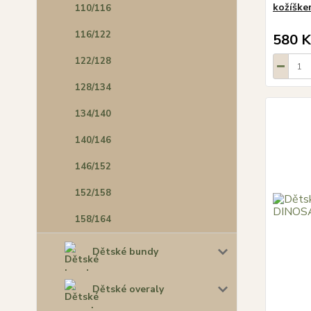
kožíšk
110/116
116/122
580 K
122/128
128/134
134/140
140/146
146/152
152/158
158/164
Dětské bundy
Dětské overaly