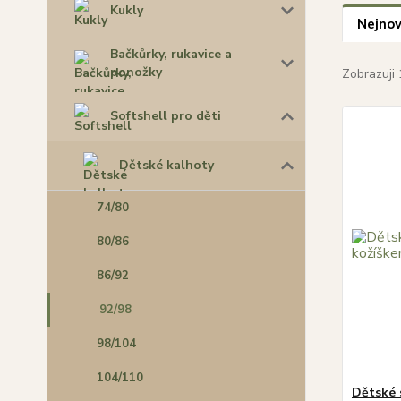
Kukly
Nejnov
Bačkůrky, rukavice a
ponožky
Zobrazuji 
Softshell pro děti
Dětské kalhoty
74/80
80/86
86/92
92/98
98/104
104/110
Dětské 