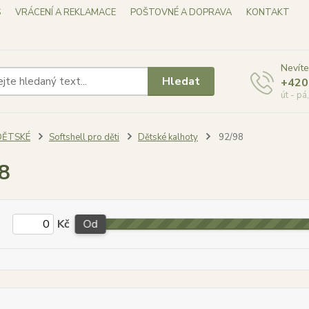
S
VRÁCENÍ A REKLAMACE
POŠTOVNÉ A DOPRAVA
KONTAKT
Nevíte
Hledat
+420
út - pá
DĚTSKÉ
Softshell pro děti
Dětské kalhoty
92/98
8
Kč
Od