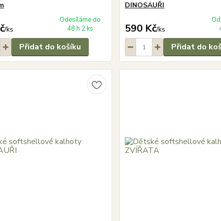
em
DINOSAUŘI
Odesíláme do
Od
č
590 Kč
48 h 2 ks
/
ks
/
ks
Přidat do košíku
Přidat do ko