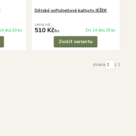
y
Dětské softshellové kalhoty JEŽEK
cena od
510 Kč
14 dnů 30 ks
Do 14 dnů 29 ks
/
ks
Zvolit variantu
strana
z 1