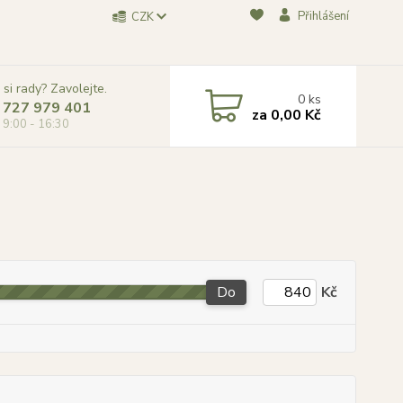
Přihlášení
CZK
 si rady? Zavolejte.
0
ks
 727 979 401
za
0,00 Kč
, 9:00 - 16:30
Do
Kč