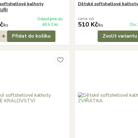
softshellové kalhoty
Dětské softshellové kalhot
UŘI
cena od
Odesíláme do
č
510 Kč
48 h 1 ks
Do 
/
ks
/
ks
Přidat do košíku
Zvolit variantu