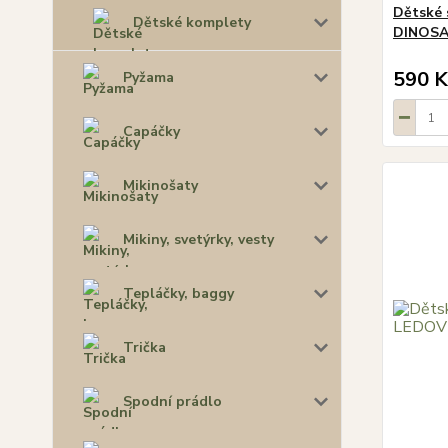
Dětské 
Dětské komplety
DINOSA
590 K
Pyžama
Capáčky
Mikinošaty
Mikiny, svetýrky, vesty
Tepláčky, baggy
Trička
Spodní prádlo