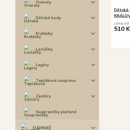
Overaly
Dětské 
KRÁLO
Dětské body
cena od
510 K
Kraťásky
Lacláčky
Legíny
Tepláková souprava
Zástěry
Soupravičky pletené
DÁMSKÉ