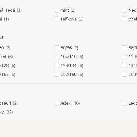
ná, šedá
(1)
mint
(1)
Neo
á
(1)
šeříková
(1)
více
st
80
(6)
80/86
(6)
86/
104
(6)
104/110
(6)
110
/128
(6)
128/134
(6)
134
/152
(6)
152/158
(6)
158
osauři
(2)
Ježek
(46)
Ledo
ky
(32)