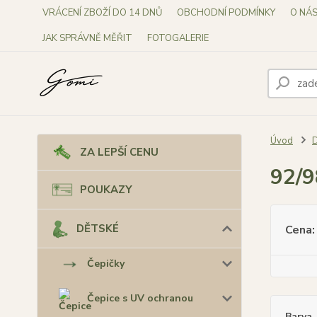
VRÁCENÍ ZBOŽÍ DO 14 DNŮ
OBCHODNÍ PODMÍNKY
O NÁ
JAK SPRÁVNĚ MĚŘIT
FOTOGALERIE
Úvod
ZA LEPŠÍ CENU
92/9
POUKAZY
DĚTSKÉ
Cena:
Čepičky
Čepice s UV ochranou
Barva