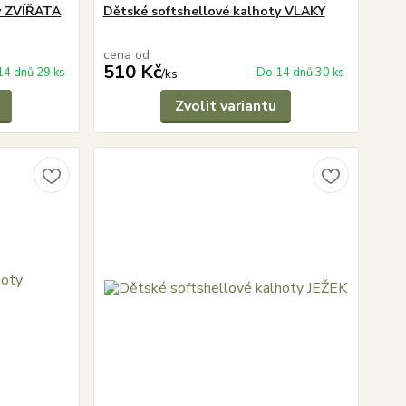
y ZVÍŘATA
Dětské softshellové kalhoty VLAKY
cena od
510 Kč
14 dnů 29 ks
Do 14 dnů 30 ks
/
ks
Zvolit variantu