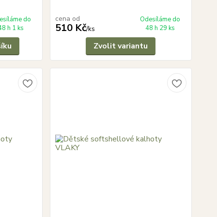
cena od
esíláme do
Odesíláme do
510 Kč
48 h 1 ks
48 h 29 ks
/
ks
šíku
Zvolit variantu