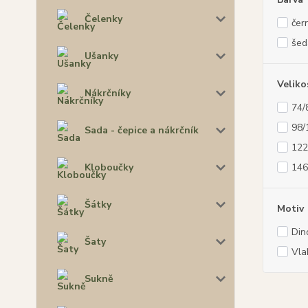
Čelenky
čer
šed
Ušanky
Veliko
Nákrčníky
74/
98/
Sada - čepice a nákrčník
122
146
Kloboučky
Šátky
Motiv
Din
Šaty
Vla
Sukně