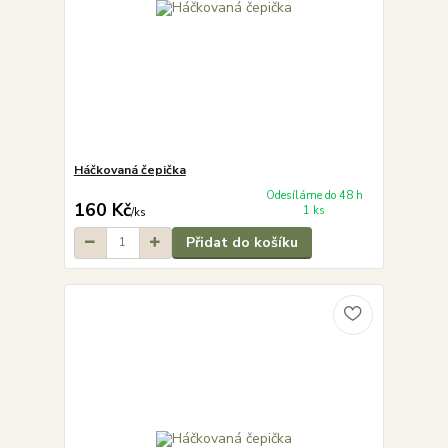
Háčkovaná čepička
Odesíláme do 48 h
160 Kč
1 ks
/
ks
Přidat do košíku