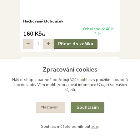
Háčkovaný klobouček
Odesíláme do 48 h
160 Kč
1 ks
/
ks
Přidat do košíku
Zpracování cookies
Náš e-shop a partneři potřebují Váš
souhlas
s použitím souborů
cookies, aby Vám mohli zobrazovat informace týkající se Vašich
zájmů.
Souhlasím
Nastavení
Souhlas můžete odmítnout
zde
.