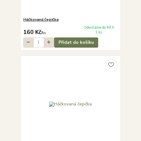
Háčkovaná čepička
Odesíláme do 48 h
160 Kč
1 ks
/
ks
Přidat do košíku