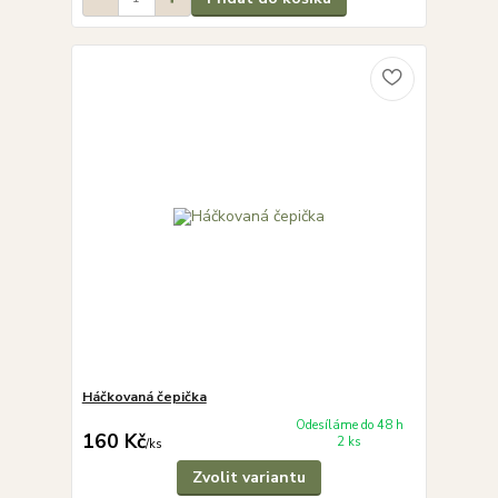
Háčkovaná čepička
Odesíláme do 48 h
160 Kč
2 ks
/
ks
Zvolit variantu