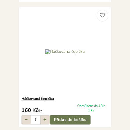
Háčkovaná čepička
Odesíláme do 48 h
160 Kč
1 ks
/
ks
Přidat do košíku