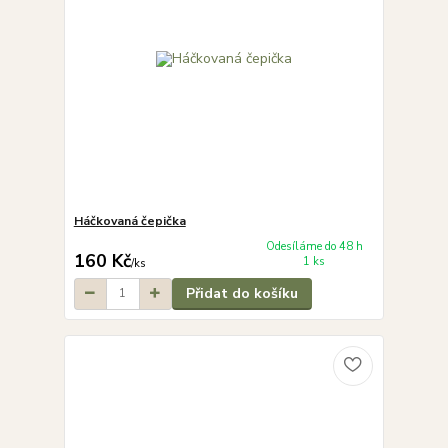
Háčkovaná čepička
Odesíláme do 48 h
160 Kč
1 ks
/
ks
Přidat do košíku