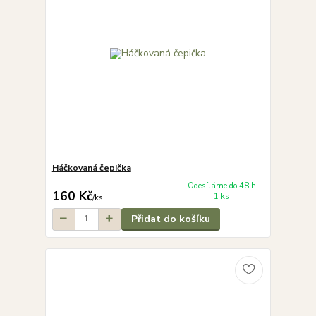
Háčkovaná čepička
Odesíláme do 48 h
160 Kč
1 ks
/
ks
Přidat do košíku