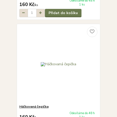
Odesíláme do 48 h
160 Kč
1 ks
/
ks
Přidat do košíku
Háčkovaná čepička
Odesíláme do 48 h
160 Kč