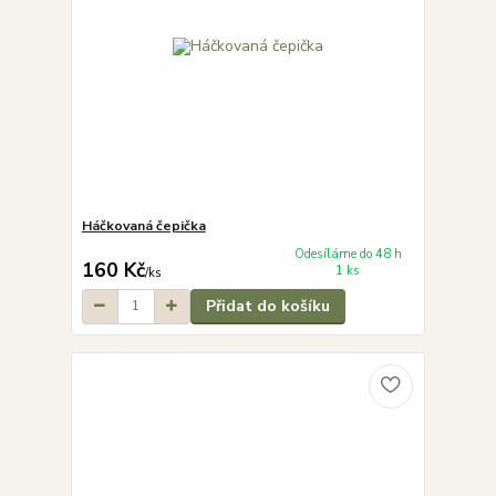
Háčkovaná čepička
Odesíláme do 48 h
160 Kč
1 ks
/
ks
Přidat do košíku