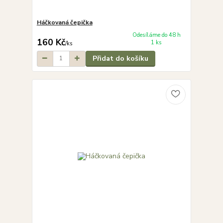
Háčkovaná čepička
Odesíláme do 48 h
160 Kč
1 ks
/
ks
Přidat do košíku