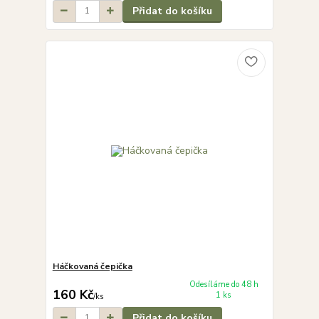
Přidat do košíku
Háčkovaná čepička
Odesíláme do 48 h
160 Kč
1 ks
/
ks
Přidat do košíku