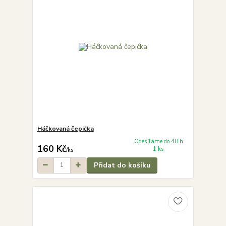
Háčkovaná čepička
Odesíláme do 48 h
160 Kč
1 ks
/
ks
Přidat do košíku