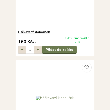
Háčkovaný klobouček
Odesíláme do 48 h
160 Kč
1 ks
/
ks
Přidat do košíku