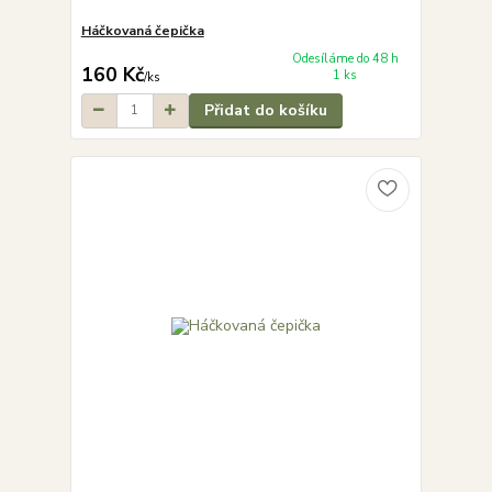
Háčkovaná čepička
Odesíláme do 48 h
160 Kč
1 ks
/
ks
Přidat do košíku