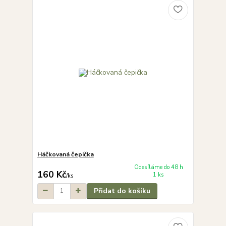
Háčkovaná čepička
Odesíláme do 48 h
160 Kč
1 ks
/
ks
Přidat do košíku