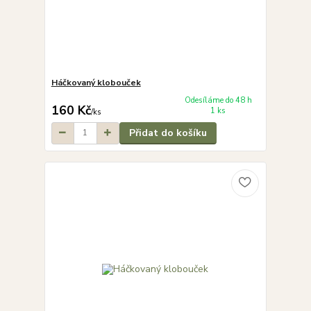
Háčkovaný klobouček
Odesíláme do 48 h
160 Kč
1 ks
/
ks
Přidat do košíku