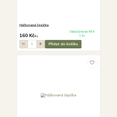
Háčkovaná čepička
Odesíláme do 48 h
160 Kč
1 ks
/
ks
Přidat do košíku