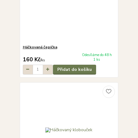
Háčkovaná čepička
Odesíláme do 48 h
160 Kč
1 ks
/
ks
Přidat do košíku