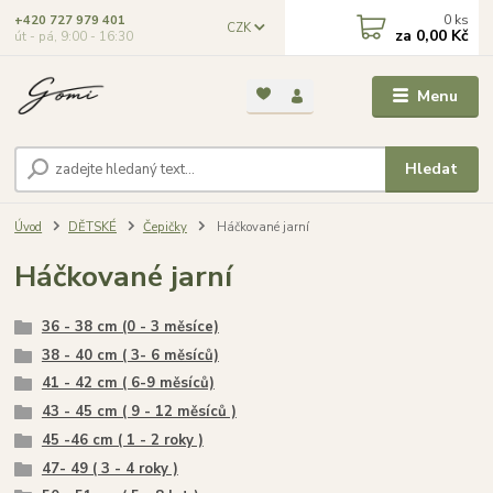
0
ks
+420 727 979 401
CZK
za
0,00 Kč
út - pá, 9:00 - 16:30
Menu
Hledat
Úvod
DĚTSKÉ
Čepičky
Háčkované jarní
Háčkované jarní
36 - 38 cm (0 - 3 měsíce)
38 - 40 cm ( 3- 6 měsíců)
41 - 42 cm ( 6-9 měsíců)
43 - 45 cm ( 9 - 12 měsíců )
45 -46 cm ( 1 - 2 roky )
47- 49 ( 3 - 4 roky )