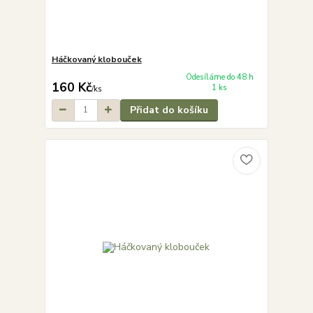
Háčkovaný klobouček
Odesíláme do 48 h
160 Kč
1 ks
/
ks
Přidat do košíku