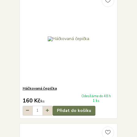
Háčkovaná čepička
Odesíláme do 48 h
160 Kč
1 ks
/
ks
Přidat do košíku