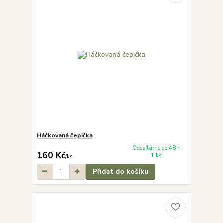
Háčkovaná čepička
Odesíláme do 48 h
160 Kč
1 ks
/
ks
Přidat do košíku