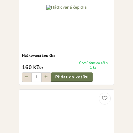
Háčkovaná čepička
Odesíláme do 48 h
160 Kč
1 ks
/
ks
Přidat do košíku