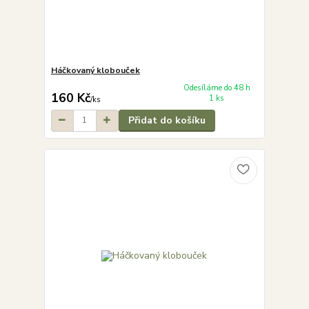
Háčkovaný klobouček
Odesíláme do 48 h
160 Kč
1 ks
/
ks
Přidat do košíku