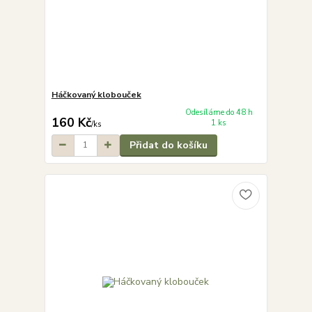
Háčkovaný klobouček
Odesíláme do 48 h
160 Kč
1 ks
/
ks
Přidat do košíku