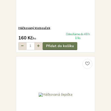
Háčkovaný klobouček
Odesíláme do 48 h
160 Kč
1 ks
/
ks
Přidat do košíku