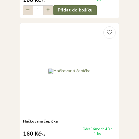
1 ks
/
ks
Přidat do košíku
Háčkovaná čepička
Odesíláme do 48 h
160 Kč
1 ks
/
ks