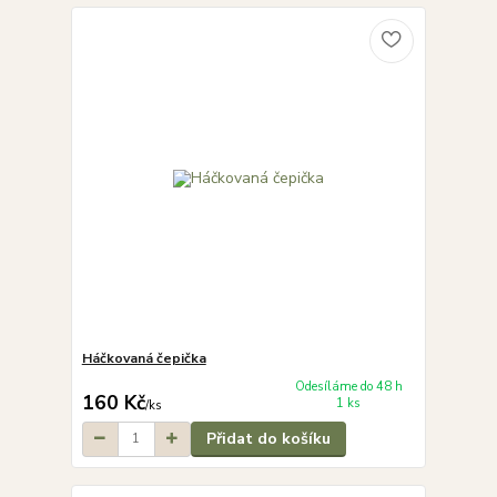
Háčkovaná čepička
Odesíláme do 48 h
160 Kč
1 ks
/
ks
Přidat do košíku