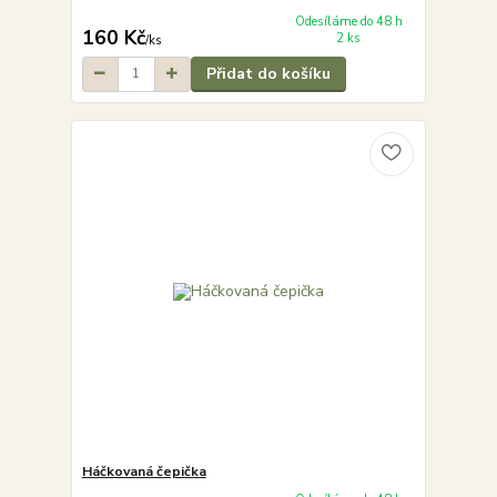
Odesíláme do 48 h
160 Kč
2 ks
/
ks
Přidat do košíku
Háčkovaná čepička