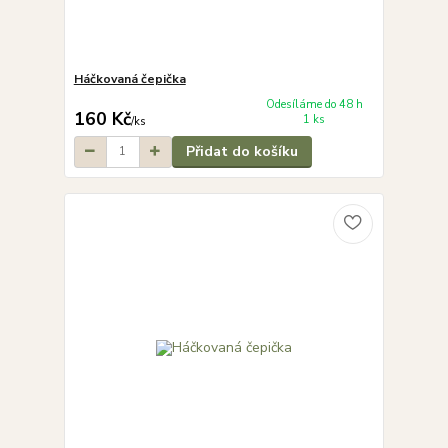
Háčkovaná čepička
Odesíláme do 48 h
160 Kč
1 ks
/
ks
Přidat do košíku