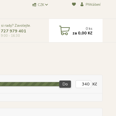
Přihlášení
CZK
 si rady? Zavolejte.
0
ks
 727 979 401
za
0,00 Kč
, 9:00 - 16:30
Do
Kč