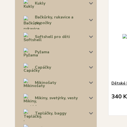
Kukly
Bačkůrky, rukavice a
ponožky
Softshell pro děti
Pyžama
Capáčky
Mikinošaty
Dětské 
340 K
Mikiny, svetýrky, vesty
Tepláčky, baggy