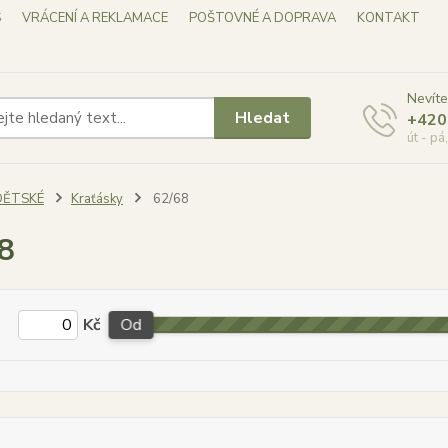
S
VRÁCENÍ A REKLAMACE
POŠTOVNÉ A DOPRAVA
KONTAKT
Nevíte
Hledat
+420
út - pá
DĚTSKÉ
Kraťásky
62/68
8
Kč
Od