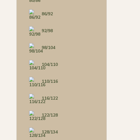
86/92
92/98
98/104
104/110
110/116
116/122
122/128
128/134