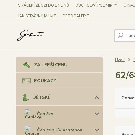
VRÁCENÍ ZBOŽÍ DO 14 DNŮ
OBCHODNÍ PODMÍNKY
O NÁ
JAK SPRÁVNĚ MĚŘIT
FOTOGALERIE
Úvod
ZA LEPŠÍ CENU
62/6
POUKAZY
DĚTSKÉ
Cena:
Čepičky
Čepice s UV ochranou
Barva