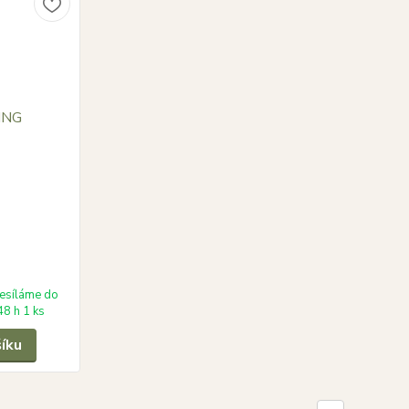
esíláme do
48 h 1 ks
šíku