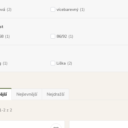
ová
(2)
vícebarevný
(1)
st
68
(1)
86/92
(1)
g
(1)
Liška
(2)
ější
Nejlevnější
Nejdražší
1-2 z 2