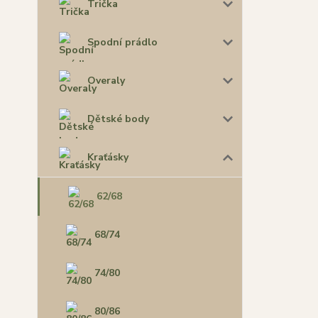
Trička
Spodní prádlo
Overaly
Dětské body
Kraťásky
62/68
68/74
74/80
80/86