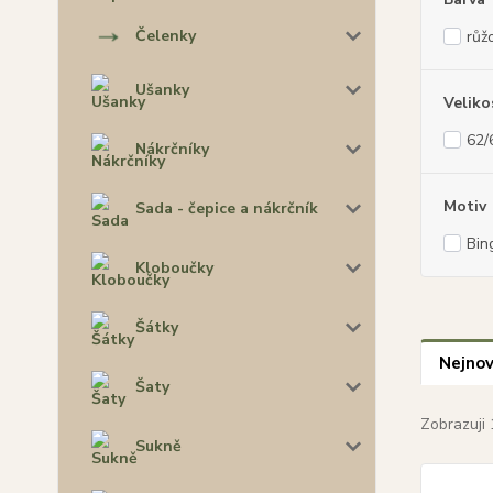
Čelenky
růž
Ušanky
Veliko
62/
Nákrčníky
Motiv
Sada - čepice a nákrčník
Bin
Kloboučky
Šátky
Nejnov
Šaty
Zobrazuji 
Sukně