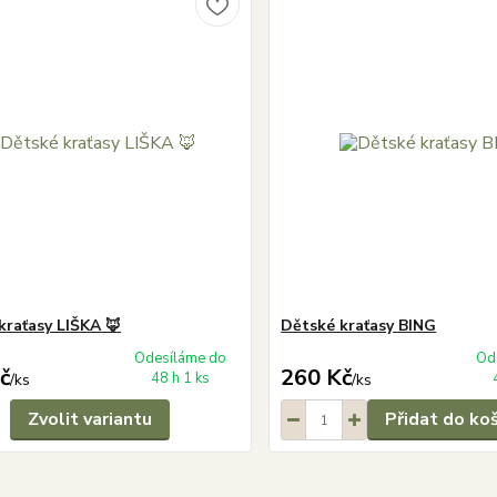
kraťasy LIŠKA 🦊
Dětské kraťasy BING
Odesíláme do
Od
č
260 Kč
48 h 1 ks
/
ks
/
ks
Zvolit variantu
Přidat do ko