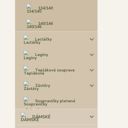
134/140
140/146
Lacláčky
Legíny
Tepláková souprava
Zástěry
Soupravičky pletené
DÁMSKÉ