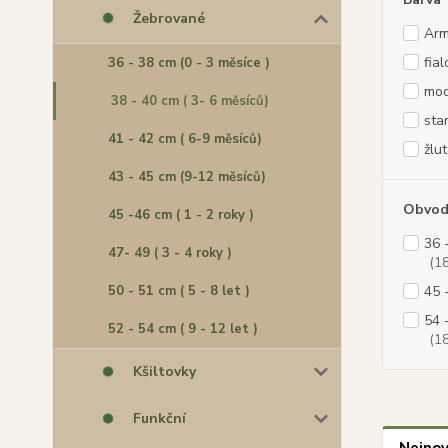
Žebrované
Ar
fia
36 - 38 cm (0 - 3 měsíce )
mod
38 - 40 cm ( 3- 6 měsíců)
sta
41 - 42 cm ( 6-9 měsíců)
žlu
43 - 45 cm (9-12 měsíců)
Obvod
45 -46 cm ( 1 - 2 roky )
36 
47- 49 ( 3 - 4 roky )
(18
50 - 51 cm ( 5 - 8 let )
45 
54 
52 - 54 cm ( 9 - 12 let )
(18
Kšiltovky
Funkční