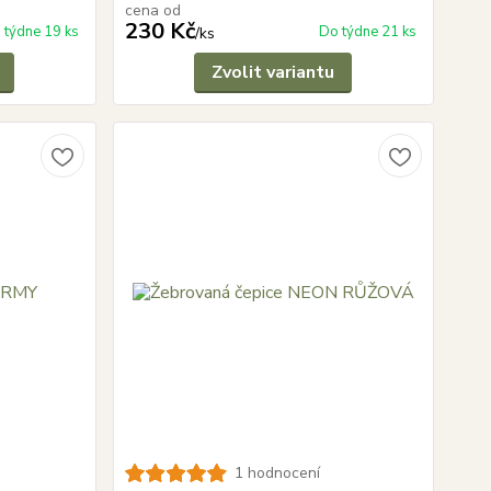
cena od
230 Kč
 týdne 19 ks
Do týdne 21 ks
/
ks
Zvolit variantu
1 hodnocení