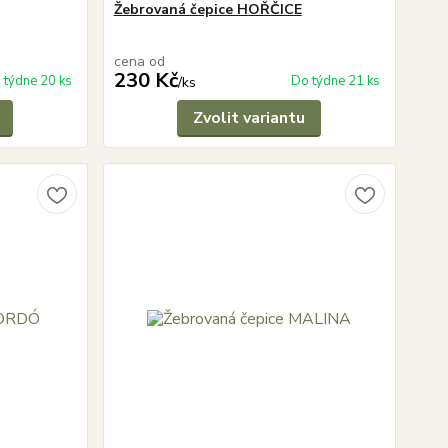
Žebrovaná čepice HOŘČICE
cena od
230 Kč
 týdne 20 ks
Do týdne 21 ks
/
ks
Zvolit variantu