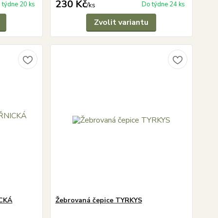
230 Kč
 týdne 20 ks
Do týdne 24 ks
/
ks
Zvolit variantu
ICKÁ
Žebrovaná čepice TYRKYS