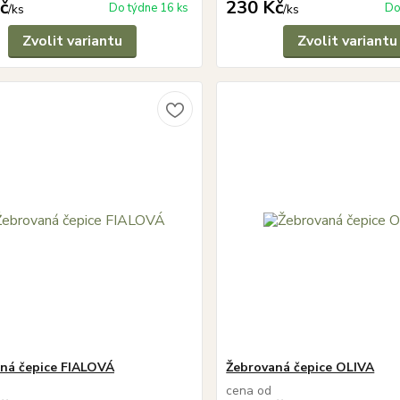
č
230 Kč
Do týdne 16 ks
Do
/
ks
/
ks
Zvolit variantu
Zvolit variantu
ná čepice FIALOVÁ
Žebrovaná čepice OLIVA
cena od