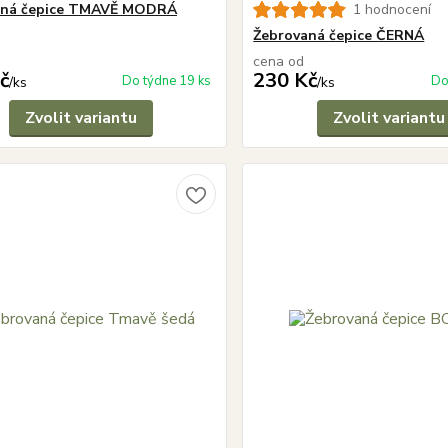
aná čepice TMAVĚ MODRÁ
1 hodnocení
Žebrovaná čepice ČERNÁ
cena od
č
230 Kč
Do týdne 19 ks
Do
/
ks
/
ks
Zvolit variantu
Zvolit variantu