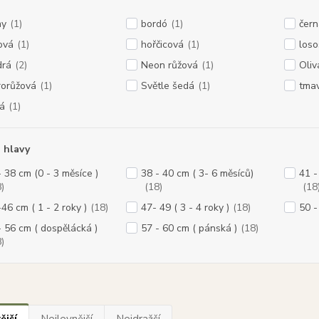
my
(1)
bordó
(1)
čern
lová
(1)
hořčicová
(1)
los
rá
(2)
Neon růžová
(1)
Oliv
rorůžová
(1)
Světle šedá
(1)
tma
tá
(1)
 hlavy
- 38 cm (0 - 3 měsíce )
38 - 40 cm ( 3- 6 měsíců)
41 -
)
(18)
(18
-46 cm ( 1 - 2 roky )
(18)
47- 49 ( 3 - 4 roky )
(18)
50 -
- 56 cm ( dospělácká )
57 - 60 cm ( pánská )
(18)
)