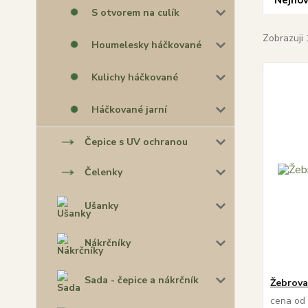
Nejnov
S otvorem na culík
Zobrazuji 
Houmelesky háčkované
Kulichy háčkované
Háčkované jarní
Čepice s UV ochranou
Čelenky
Ušanky
Nákrčníky
Sada - čepice a nákrčník
Žebrova
cena od