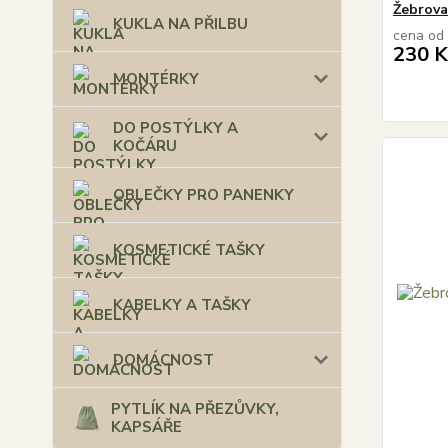
Žebrov
KUKLA NA PŘILBU
cena od
230 K
MONTÉRKY
DO POSTÝLKY A
KOČÁRU
OBLEČKY PRO PANENKY
KOSMETICKÉ TAŠKY
KABELKY A TAŠKY
DOMÁCNOST
PYTLÍK NA PŘEZŮVKY,
KAPSÁŘE