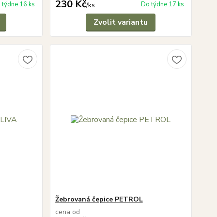
230 Kč
 týdne 16 ks
Do týdne 17 ks
/
ks
Zvolit variantu
Žebrovaná čepice PETROL
cena od