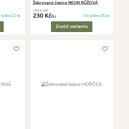
Žebrovaná čepice NEON RŮŽOVÁ
cena od
230 Kč
 týdne 21 ks
Do týdne 25 ks
/
ks
Zvolit variantu