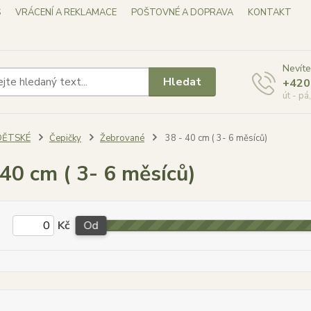
S
VRÁCENÍ A REKLAMACE
POŠTOVNÉ A DOPRAVA
KONTAKT
Nevíte
Hledat
+420
út - pá
DĚTSKÉ
Čepičky
Žebrované
38 - 40 cm ( 3- 6 měsíců)
 40 cm ( 3- 6 měsíců)
Kč
Od