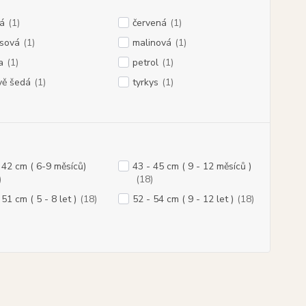
á
(1)
červená
(1)
osová
(1)
malinová
(1)
a
(1)
petrol
(1)
vě šedá
(1)
tyrkys
(1)
 42 cm ( 6-9 měsíců)
43 - 45 cm ( 9 - 12 měsíců )
)
(18)
 51 cm ( 5 - 8 let )
(18)
52 - 54 cm ( 9 - 12 let )
(18)