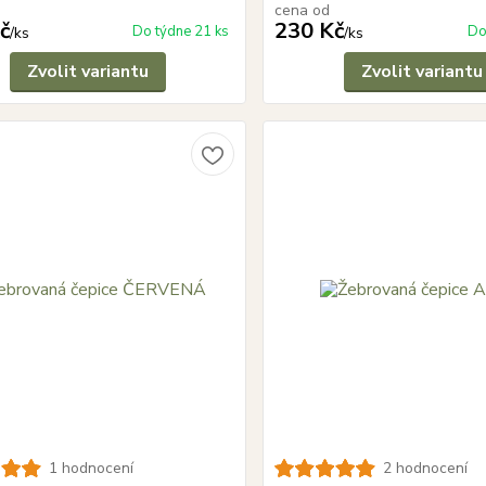
cena od
č
230 Kč
Do týdne 21 ks
Do
/
ks
/
ks
Zvolit variantu
Zvolit variantu
1 hodnocení
2 hodnocení