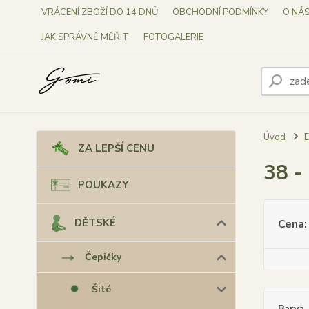
VRÁCENÍ ZBOŽÍ DO 14 DNŮ
OBCHODNÍ PODMÍNKY
O NÁ
JAK SPRÁVNĚ MĚŘIT
FOTOGALERIE
Úvod
ZA LEPŠÍ CENU
38 -
POUKAZY
DĚTSKÉ
Cena:
Čepičky
Šité
Barva