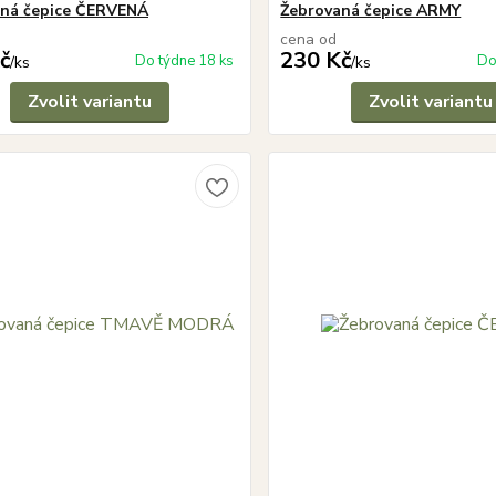
aná čepice ČERVENÁ
Žebrovaná čepice ARMY
cena od
č
230 Kč
Do týdne 18 ks
Do
/
ks
/
ks
Zvolit variantu
Zvolit variantu