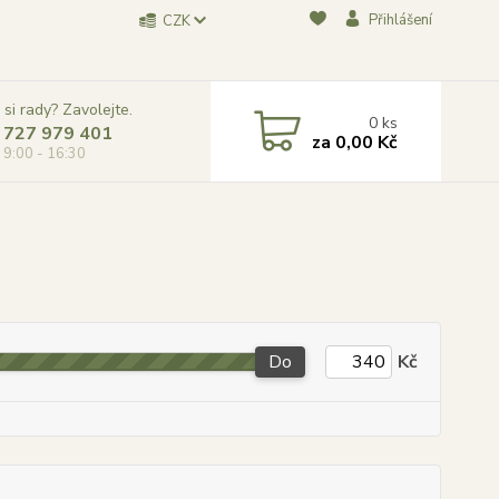
Přihlášení
CZK
 si rady? Zavolejte.
0
ks
 727 979 401
za
0,00 Kč
, 9:00 - 16:30
Do
Kč