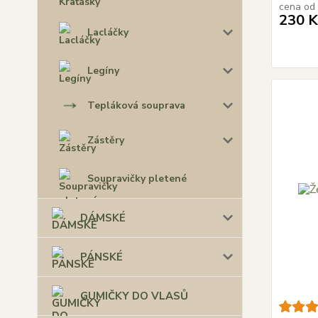
cena od
230 K
Lacláčky
Legíny
Tepláková souprava
Zástěry
Soupravičky pletené
DÁMSKÉ
PÁNSKÉ
GUMIČKY DO VLASŮ