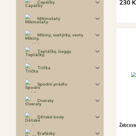
230 K
Capáčky
Mikinošaty
Mikiny, svetýrky, vesty
Tepláčky, baggy
Trička
Spodní prádlo
Overaly
Dětské body
Žebrova
Kraťásky