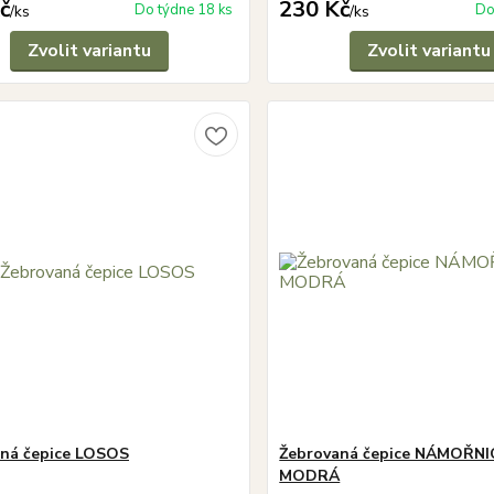
č
230 Kč
Do týdne 18 ks
Do
/
ks
/
ks
Zvolit variantu
Zvolit variantu
ná čepice LOSOS
Žebrovaná čepice NÁMOŘN
MODRÁ