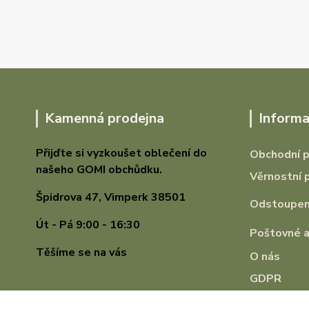
Kamenná prodejna
Informa
Přijďte si vyzkoušet oblečení do
Obchodní 
našeho GOMI
obchůdku.
Věrnostní 
Špidrova 47,
Vimperk 38501
Odstoupení
Út - Pá 9:00 - 16:30
Poštovné a
Těšíme se na vás
O nás
GDPR