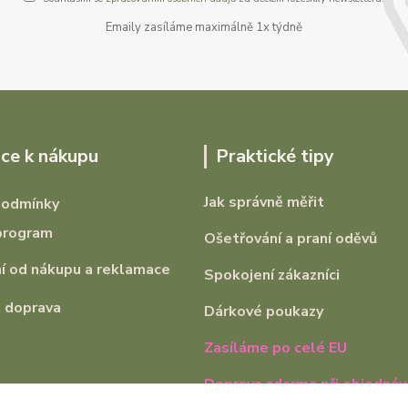
Emaily zasíláme maximálně 1x týdně
ce k nákupu
Praktické tipy
Jak správně měřit
podmínky
program
Ošetřování a praní oděvů
 od nákupu a reklamace
Spokojení zákazníci
 doprava
Dárkové poukazy
Zasíláme po celé EU
Doprava zdarma při objednáv
2000,-