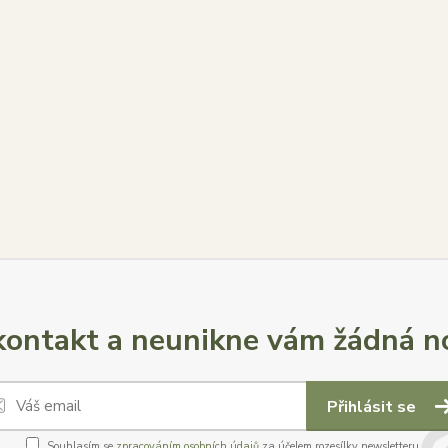
ontakt a neunikne vám žádná no
Přihlásit se
Souhlasím se
zpracováním osobních údajů
za účelem rozesílky newsletteru.