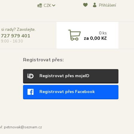
Přihlášení
CZK
 si rady? Zavolejte.
0
ks
 727 979 401
za
0,00 Kč
, 9:00 - 16:30
Registrovat přes:
Registrovat přes mojeID
Registrovat přes Facebook
ř. petrnovak@seznam.cz