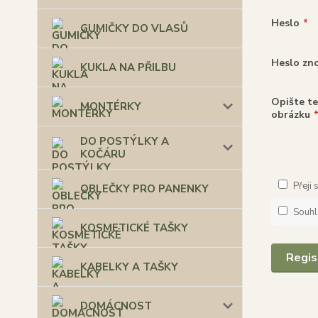
Heslo
*
GUMIČKY DO VLASŮ
Heslo zn
KUKLA NA PŘILBU
Opište te
MONTÉRKY
obrázku
DO POSTÝLKY A
KOČÁRU
Přeji
OBLEČKY PRO PANENKY
Souhl
KOSMETICKÉ TAŠKY
Regis
KABELKY A TAŠKY
DOMÁCNOST