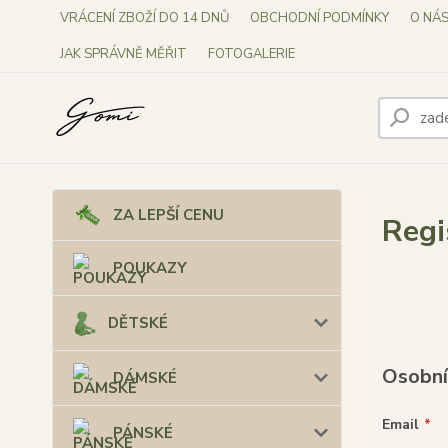
VRÁCENÍ ZBOŽÍ DO 14 DNŮ
OBCHODNÍ PODMÍNKY
O NÁ
JAK SPRÁVNĚ MĚŘIT
FOTOGALERIE
ZA LEPŠÍ CENU
Regi
POUKAZY
DĚTSKÉ
Osobní
DÁMSKÉ
Email
*
PÁNSKÉ