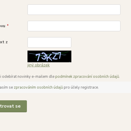
ovu
*
xt z
*
jiný obrázek
 si odebírat novinky e-mailem dle
podmínek zpracování osobních údajů
.
asím se
zpracováním osobních údajů
pro účely registrace.
trovat se