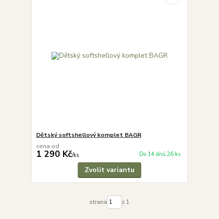
Dětský softshellový komplet BAGR
cena od
1 290 Kč
Do 14 dnů 26 ks
/
ks
Zvolit variantu
strana
z 1