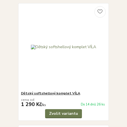
Dětský softshellový komplet VÍLA
cena od
1 290 Kč
Do 14 dnů 26 ks
/
ks
Zvolit variantu