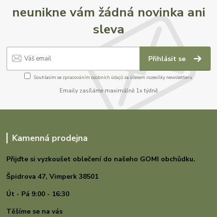
neunikne vám žádná novinka ani
sleva
Přihlásit se
Souhlasím se
zpracováním osobních údajů
za účelem rozesílky newsletteru.
Emaily zasíláme maximálně 1x týdně
Kamenná prodejna
Přijďte si vyzkoušet oblečení do našeho GOMI
obchůdku.
Špidrova 47,
Vimperk 38501
Út - Pá 9:00 - 16:30
Těšíme se na vás