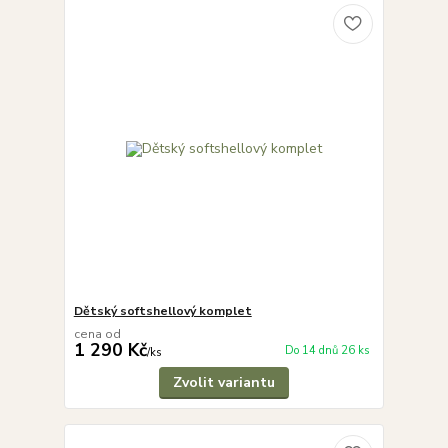
Dětský softshellový komplet
cena od
1 290 Kč
Do 14 dnů 26 ks
/
ks
Zvolit variantu