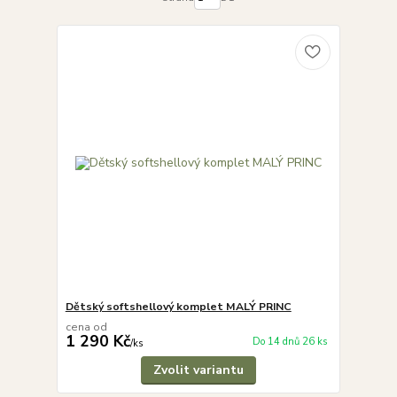
Dětský softshellový komplet MALÝ PRINC
cena od
1 290 Kč
Do 14 dnů 26 ks
/
ks
Zvolit variantu