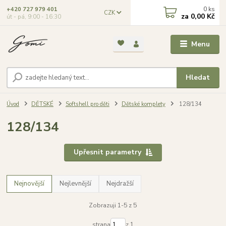
0
ks
+420 727 979 401
CZK
za
0,00 Kč
út - pá, 9:00 - 16:30
Menu
Hledat
Úvod
DĚTSKÉ
Softshell pro děti
Dětské komplety
128/134
128/134
Upřesnit parametry
Nejnovější
Nejlevnější
Nejdražší
Zobrazuji 1-5 z 5
strana
z 1