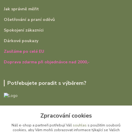
Jak správně měřit
Ošetřování a praní oděvů
Spokojení zákazníci
Dárkové poukazy
Zasíláme po celé EU
Doprava zdarma při objednávce nad 2000,-
Potřebujete poradit s výběrem?
Ivana Rajniaková
Zpracování cookies
+420 727 979 401
út - pá, 9:00 - 16:30
Náš e-shop a partneři potřebují Váš
souhlas
s použitím souborů
cookies, aby Vám mohli zobrazovat informace týkající se Vašich