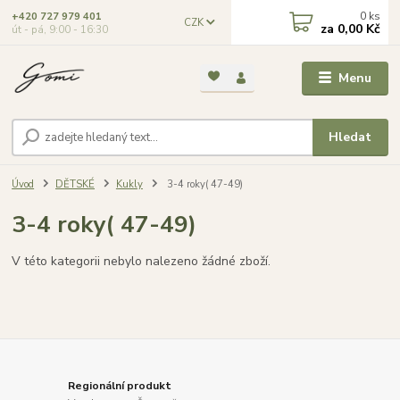
0
ks
+420 727 979 401
CZK
za
0,00 Kč
út - pá, 9:00 - 16:30
Menu
Hledat
Úvod
DĚTSKÉ
Kukly
3-4 roky( 47-49)
3-4 roky( 47-49)
V této kategorii nebylo nalezeno žádné zboží.
Regionální produkt