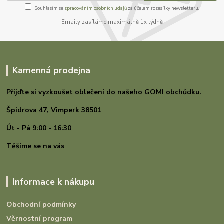
Souhlasím se
zpracováním osobních údajů
za účelem rozesílky newsletteru.
Emaily zasíláme maximálně 1x týdně
Kamenná prodejna
Přijďte si vyzkoušet oblečení do našeho GOMI
obchůdku.
Špidrova 47,
Vimperk 38501
Út - Pá 9:00 - 16:30
Těšíme se na vás
Informace k nákupu
Obchodní podmínky
Věrnostní program