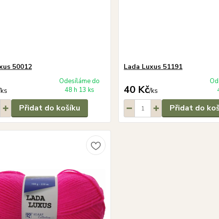
xus 50012
Lada Luxus 51191
Odesíláme do
Od
40 Kč
48 h 13 ks
/
ks
/
ks
Přidat do košíku
Přidat do ko