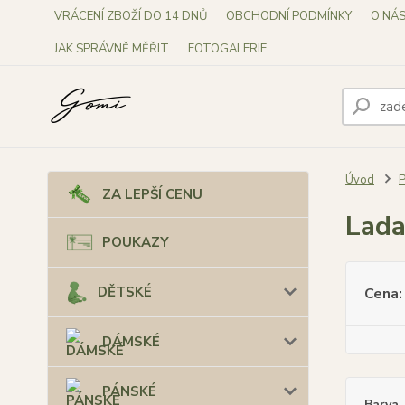
VRÁCENÍ ZBOŽÍ DO 14 DNŮ
OBCHODNÍ PODMÍNKY
O NÁ
JAK SPRÁVNĚ MĚŘIT
FOTOGALERIE
Úvod
P
ZA LEPŠÍ CENU
Lada
POUKAZY
DĚTSKÉ
Cena:
DÁMSKÉ
PÁNSKÉ
Barva