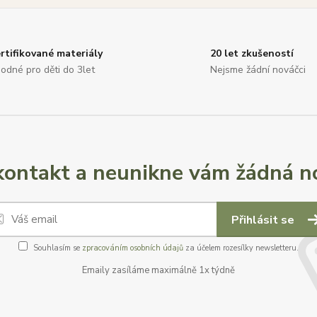
rtifikované materiály
20 let zkušeností
odné pro děti do 3let
Nejsme žádní nováčci
ontakt a neunikne vám žádná no
Přihlásit se
Souhlasím se
zpracováním osobních údajů
za účelem rozesílky newsletteru.
Emaily zasíláme maximálně 1x týdně