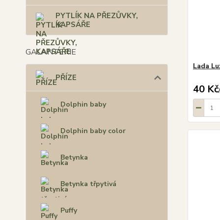
PYTLÍK NA PŘEZŮVKY,
KAPSÁŘE
GALANTERIE
Lada Lu
PŘÍZE
40 Kč
Dolphin baby
Dolphin baby color
Betynka
Betynka třpytivá
Puffy