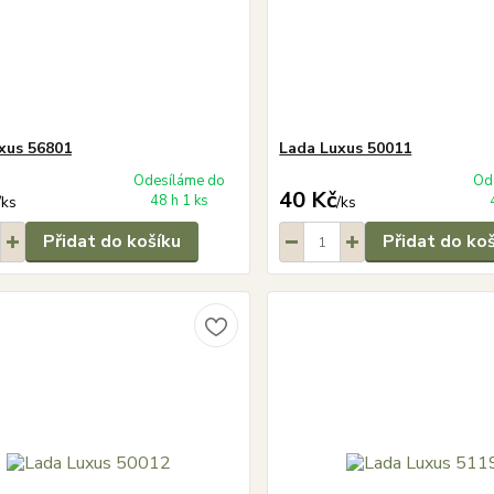
xus 56801
Lada Luxus 50011
Odesíláme do
Od
40 Kč
48 h 1 ks
/
ks
/
ks
Přidat do košíku
Přidat do ko