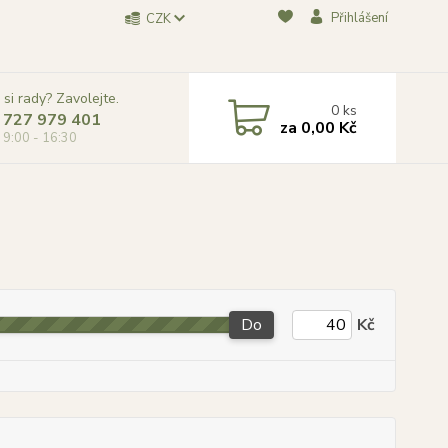
Přihlášení
CZK
 si rady? Zavolejte.
0
ks
 727 979 401
za
0,00 Kč
, 9:00 - 16:30
Do
Kč