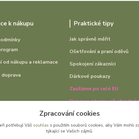
ce k nákupu
Praktické tipy
Jak správně měřit
podmínky
program
Ošetřování a praní oděvů
 od nákupu a reklamace
Spokojení zákazníci
 doprava
Dárkové poukazy
Zasíláme po celé EU
Doprava zdarma při objednáv
2000,-
Zpracování cookies
eři potřebují Váš
souhlas
s použitím souborů cookies, aby Vám mohli z
týkající se Vašich zájmů.