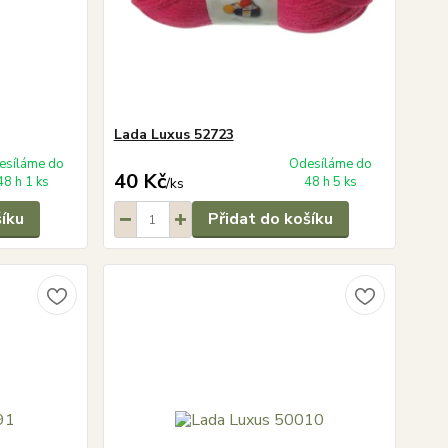
Lada Luxus 52723
esíláme do
Odesíláme do
40 Kč
48 h 1 ks
48 h 5 ks
/
ks
šíku
Přidat do košíku