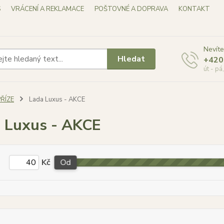
S
VRÁCENÍ A REKLAMACE
POŠTOVNÉ A DOPRAVA
KONTAKT
Nevíte
Hledat
+420
út - pá
ŘÍZE
Lada Luxus - AKCE
 Luxus - AKCE
Kč
Od