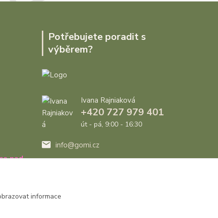
Potřebujete poradit s
výběrem?
Ivana Rajniaková
+420 727 979 401
út - pá, 9:00 - 16:30
info@gomi.cz
ce nad
obrazovat informace