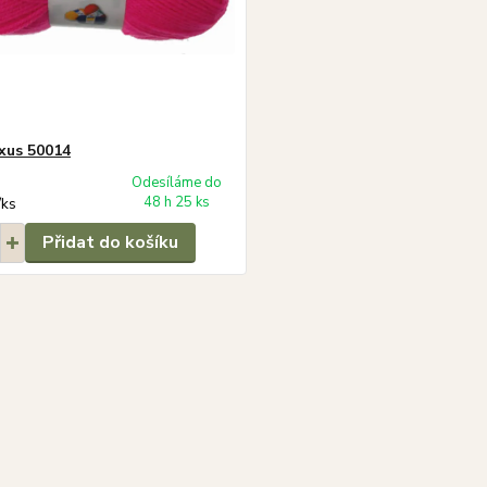
xus 50014
Odesíláme do
48 h 25 ks
/
ks
Přidat do košíku