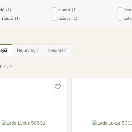
dá
(1)
modrá
(1)
Neo
n žlutá
(1)
růžová
(1)
zel
ější
Nejlevnější
Nejdražší
1-7 z 7