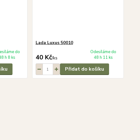
Lada Luxus 50010
esíláme do
Odesíláme do
40 Kč
48 h 8 ks
48 h 11 ks
/
ks
šíku
Přidat do košíku