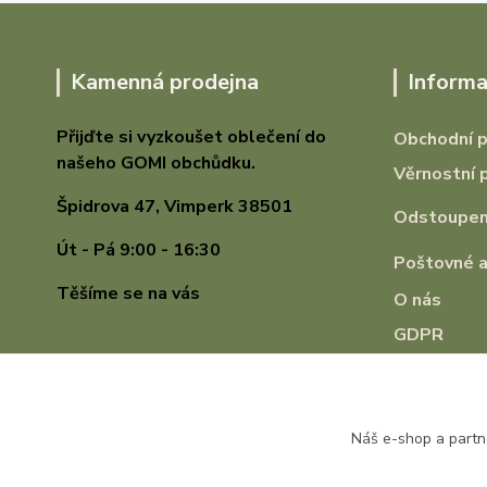
Kamenná prodejna
Informa
Přijďte si vyzkoušet oblečení do
Obchodní 
našeho GOMI
obchůdku.
Věrnostní 
Špidrova 47,
Vimperk 38501
Odstoupení
Út - Pá 9:00 - 16:30
Poštovné a
Těšíme se na vás
O nás
GDPR
Náš e-shop a partn