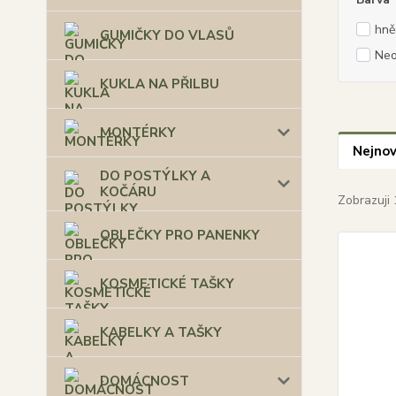
hně
GUMIČKY DO VLASŮ
Neo
KUKLA NA PŘILBU
MONTÉRKY
Nejnov
DO POSTÝLKY A
KOČÁRU
Zobrazuji 
OBLEČKY PRO PANENKY
KOSMETICKÉ TAŠKY
KABELKY A TAŠKY
DOMÁCNOST