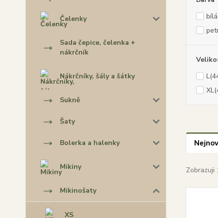
bílá
Čelenky
pet
Sada čepice, čelenka +
nákrčník
Veliko
L(4
Nákrčníky, šály a šátky
XL(
Sukně
Šaty
Nejnov
Bolerka a halenky
Mikiny
Zobrazuji 
Mikinošaty
XS