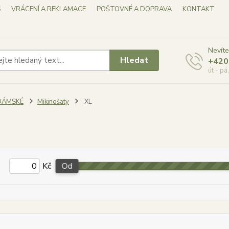
S
VRÁCENÍ A REKLAMACE
POŠTOVNÉ A DOPRAVA
KONTAKT
Nevíte
Hledat
+420
út - pá
DÁMSKÉ
Mikinošaty
XL
Kč
Od