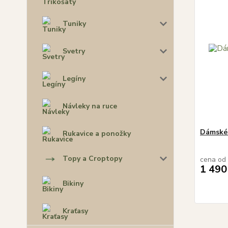
Tuniky
Svetry
Legíny
Návleky na ruce
Dámské
Rukavice a ponožky
Topy a Croptopy
cena od
1 490
Bikiny
Kraťasy