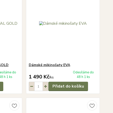
 GOLD
Dámské mikinošaty EVA
esíláme do
Odesíláme do
1 490 Kč
48 h 1 ks
48 h 1 ks
/
ks
Přidat do košíku