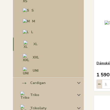
S
M
L
XL
XXL
Dámské 
UNI
1 590
Cardigan
Triko
Trikošaty