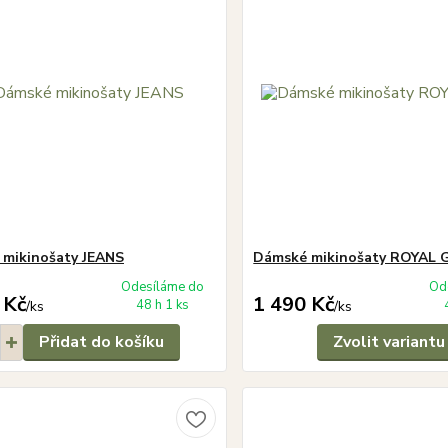
mikinošaty JEANS
Dámské mikinošaty ROYAL
Odesíláme do
Od
 Kč
1 490 Kč
48 h 1 ks
/
ks
/
ks
Přidat do košíku
Zvolit variantu