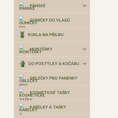
PÁNSKÉ
GUMIČKY DO VLASŮ
KUKLA NA PŘILBU
MONTÉRKY
DO POSTÝLKY A KOČÁRU
OBLEČKY PRO PANENKY
KOSMETICKÉ TAŠKY
KABELKY A TAŠKY