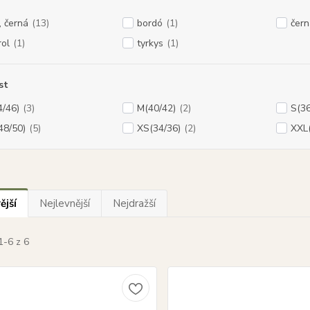
, černá
(13)
bordó
(1)
čern
rol
(1)
tyrkys
(1)
st
4/46)
(3)
M(40/42)
(2)
S(36
48/50)
(5)
XS(34/36)
(2)
XXL(
ější
Nejlevnější
Nejdražší
1-6 z 6