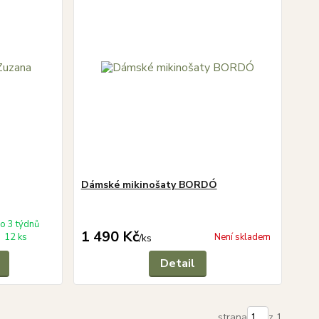
Dámské mikinošaty BORDÓ
o 3 týdnů
1 490 Kč
12 ks
Není skladem
/
ks
Detail
strana
z 1