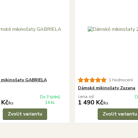
 mikinošaty GABRIELA
1 hodnocení
Dámské mikinošaty Zuzana
cena od
Do 3 týdnů
D
 Kč
1 490 Kč
14 ks
/
ks
/
ks
Zvolit variantu
Zvolit variantu