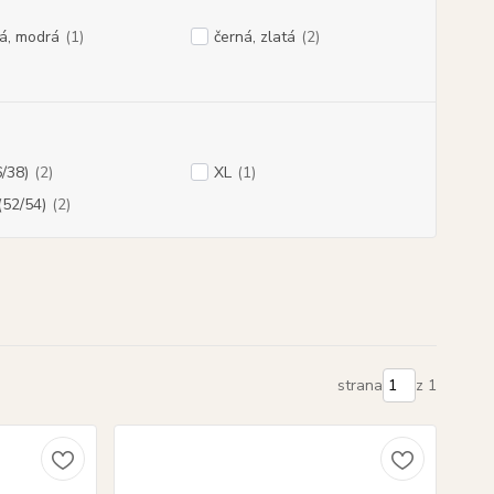
á, modrá
(1)
černá, zlatá
(2)
/38)
(2)
XL
(1)
52/54)
(2)
strana
z 1