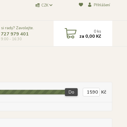
Přihlášení
CZK
 si rady? Zavolejte.
0
ks
 727 979 401
za
0,00 Kč
, 9:00 - 16:30
Do
Kč