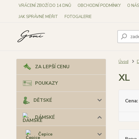
VRÁCENÍ ZBOŽÍ DO 14 DNŮ
OBCHODNÍ PODMÍNKY
O NÁ
JAK SPRÁVNĚ MĚŘIT
FOTOGALERIE
Úvod
ZA LEPŠÍ CENU
XL
POUKAZY
DĚTSKÉ
Cena:
DÁMSKÉ
Čepice
Barva