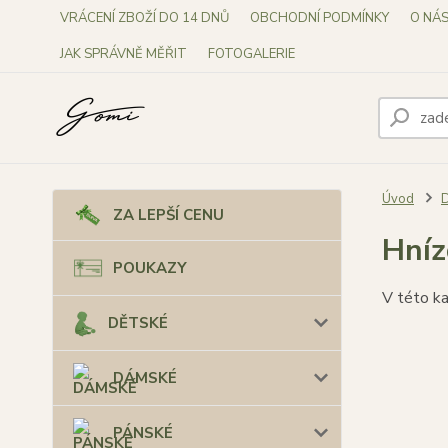
VRÁCENÍ ZBOŽÍ DO 14 DNŮ
OBCHODNÍ PODMÍNKY
O NÁ
JAK SPRÁVNĚ MĚŘIT
FOTOGALERIE
Úvod
ZA LEPŠÍ CENU
Hníz
POUKAZY
V této ka
DĚTSKÉ
DÁMSKÉ
PÁNSKÉ