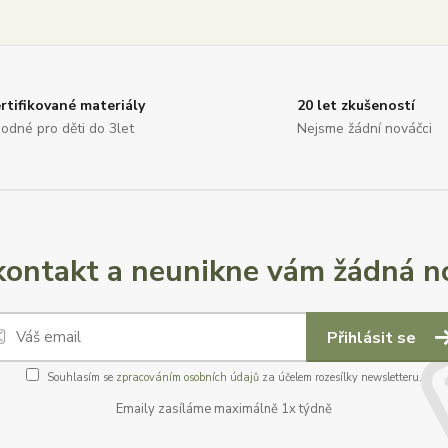
rtifikované materiály
20 let zkušeností
odné pro děti do 3let
Nejsme žádní nováčci
ontakt a neunikne vám žádná no
Přihlásit se
Souhlasím se
zpracováním osobních údajů
za účelem rozesílky newsletteru.
Emaily zasíláme maximálně 1x týdně