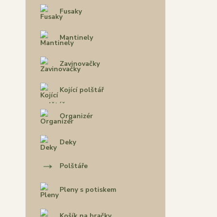
Fusaky
Mantinely
Zavinovačky
Kojící polštář
Organizér
Deky
Polštáře
Pleny s potiskem
Košík na hračky