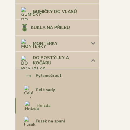
GUMIČKY DO VLASŮ
KUKLA NA PŘILBU
MONTÉRKY
DO POSTÝLKY A
KOČÁRU
Pyžamožrout
Celé sady
Hnízda
Fusak na spaní