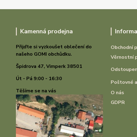
Kamenná prodejna
Informa
Přijďte si vyzkoušet oblečení do
Obchodní 
našeho GOMI
obchůdku.
Věrnostní 
Špidrova 47,
Vimperk 38501
Odstoupení
Út - Pá 9:00 - 16:30
Poštovné a
Těšíme se na vás
O nás
GDPR