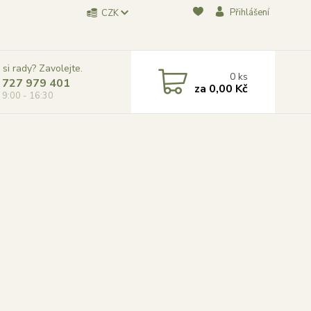
Přihlášení
CZK
 si rady? Zavolejte.
0
ks
 727 979 401
za
0,00 Kč
, 9:00 - 16:30