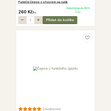
Funkční čepice s otvorem na culík
Odesíláme do 48 h
260 Kč
2 ks
/
ks
Přidat do košíku
1 hodnocení