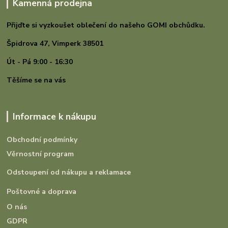
Kamenná prodejna
Přijďte si vyzkoušet oblečení do našeho GOMI
obchůdku.
Špidrova 47,
Vimperk 38501
Út - Pá 9:00 - 16:30
Těšíme se na vás
Informace k nákupu
Obchodní podmínky
Věrnostní program
Odstoupení od nákupu a reklamace
Poštovné a doprava
O nás
GDPR