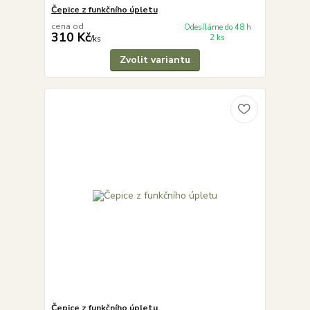
Čepice z funkčního úpletu
cena od
Odesíláme do 48 h
310 Kč
2 ks
/
ks
Zvolit variantu
Čepice z funkčního úpletu