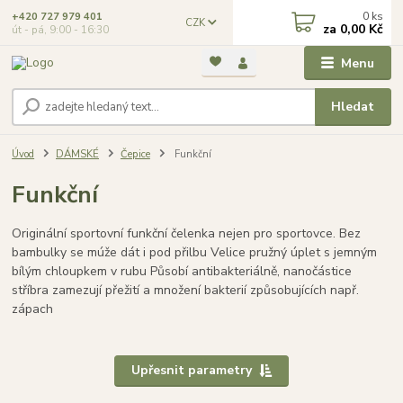
0
ks
+420 727 979 401
CZK
za
0,00 Kč
út - pá, 9:00 - 16:30
Menu
Hledat
Úvod
DÁMSKÉ
Čepice
Funkční
Funkční
Originální sportovní funkční čelenka nejen pro sportovce. Bez
bambulky se múže dát i pod přilbu Velice pružný úplet s jemným
bílým chloupkem v rubu Působí antibakteriálně, nanočástice
stříbra zamezují přežití a množení bakterií způsobujících např.
zápach
Upřesnit parametry