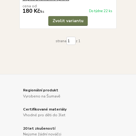
cena od
180 Kč
Do týdne 22 ks
/
ks
Zvolit variantu
strana
z 1
Regionální produkt
Vyrobeno na Šumavě
Certifikované materiály
Vhodné pro děti do 3let
20 let zkušeností
Nejsme žádní nováčci