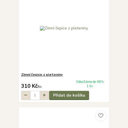
Zimní čepice z pleteniny
Odesíláme do 48 h
310 Kč
1 ks
/
ks
Přidat do košíku