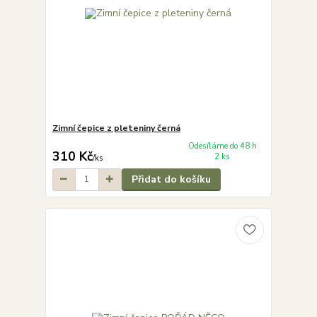
Zimní čepice z pleteniny černá
Odesíláme do 48 h
310 Kč
2 ks
/
ks
Přidat do košíku