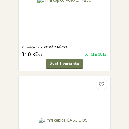
Zimní čepice POŘÁD NĚCO
310 Kč
Do týdne 38 ks
/
ks
Zvolit variantu