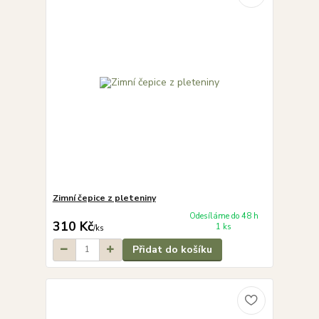
Zimní čepice z pleteniny
Odesíláme do 48 h
310 Kč
1 ks
/
ks
Přidat do košíku