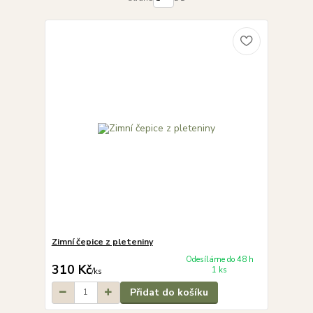
Zimní čepice z pleteniny
Odesíláme do 48 h
310 Kč
1 ks
/
ks
Přidat do košíku