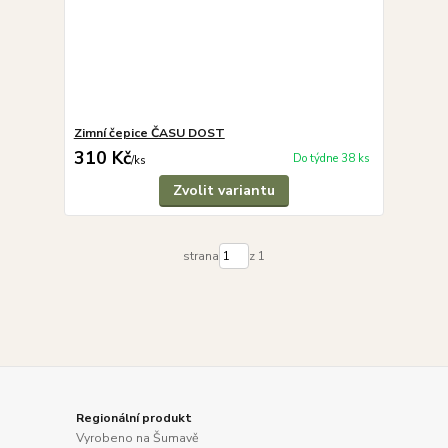
Zimní čepice ČASU DOST
310 Kč
Do týdne 38 ks
/
ks
Zvolit variantu
strana
z 1
Regionální produkt
Vyrobeno na Šumavě