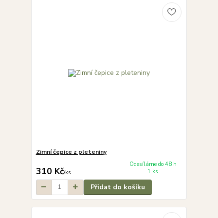
Zimní čepice z pleteniny
Odesíláme do 48 h
310 Kč
1 ks
/
ks
Přidat do košíku