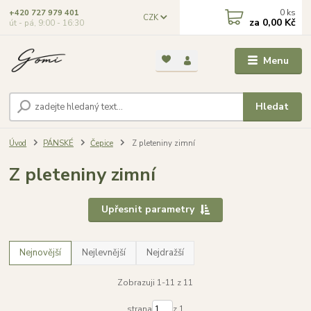
0
ks
+420 727 979 401
CZK
za
0,00 Kč
út - pá, 9:00 - 16:30
Menu
Hledat
Úvod
PÁNSKÉ
Čepice
Z pleteniny zimní
Z pleteniny zimní
Upřesnit parametry
Nejnovější
Nejlevnější
Nejdražší
Zobrazuji 1-11 z 11
strana
z 1