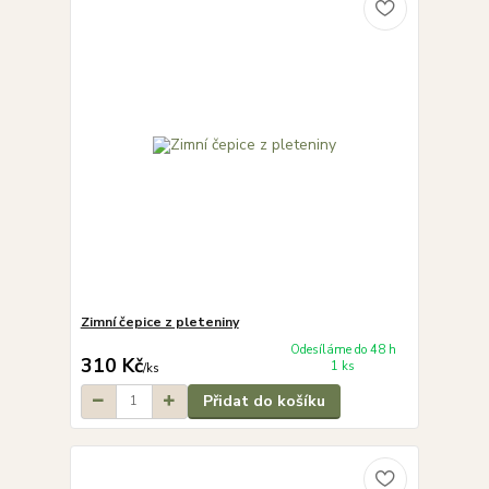
Zimní čepice z pleteniny
Odesíláme do 48 h
310 Kč
1 ks
/
ks
Přidat do košíku