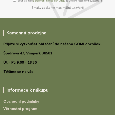
Souhlasím se
zpracováním osobních údajů
za účelem rozesílky newsletteru.
Emaily zasíláme maximálně 1x týdně
Kamenná prodejna
Přijďte si vyzkoušet oblečení do našeho GOMI
obchůdku.
Špidrova 47,
Vimperk 38501
Út - Pá 9:00 - 16:30
Těšíme se na vás
Informace k nákupu
Obchodní podmínky
Věrnostní program