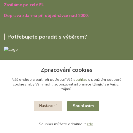
Zasíláme po celé EU
Doprava zdarma při objednávce nad 2000,-
Potřebujete poradit s výběrem?
Ivana Rajniaková
+420 727 979 401
Zpracování cookies
út - pá, 9:00 - 16:30
Náš e-shop a partneři potřebují Váš
souhlas
s použitím souborů
cookies, aby Vám mohli zobrazovat informace týkající se Vašich
info@gomi.cz
zájmů.
Souhlasím
Nastavení
Souhlas můžete odmítnout
zde
.
Vytvořeno na
Eshop-rychle.cz