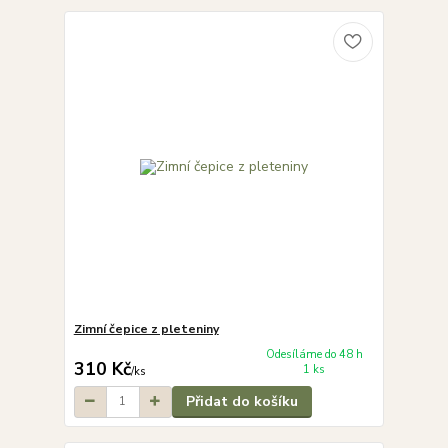
Zimní čepice z pleteniny
Odesíláme do 48 h
310 Kč
1 ks
/
ks
Přidat do košíku