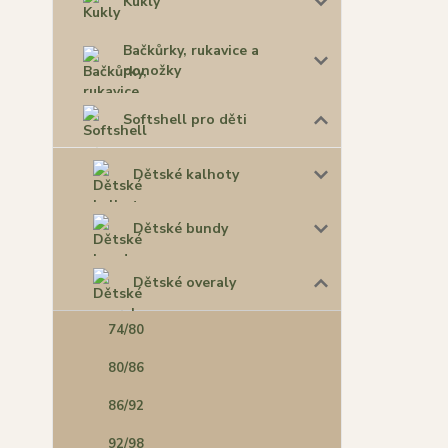
Kukly
Bačkůrky, rukavice a
ponožky
Softshell pro děti
Dětské kalhoty
Dětské bundy
Dětské overaly
74/80
80/86
86/92
92/98