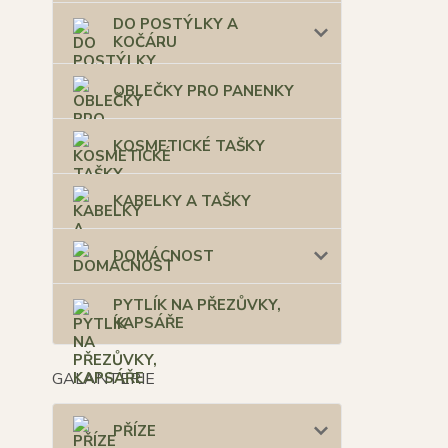
DO POSTÝLKY A
KOČÁRU
OBLEČKY PRO PANENKY
KOSMETICKÉ TAŠKY
KABELKY A TAŠKY
DOMÁCNOST
PYTLÍK NA PŘEZŮVKY,
KAPSÁŘE
GALANTERIE
PŘÍZE