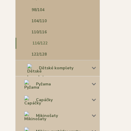
98/104
104/110
110/116
116/122
122/128
Dětské komplety
Pyžama
Capáčky
Mikinošaty