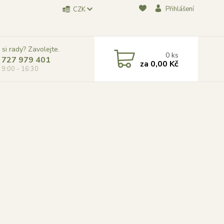
Přihlášení
CZK
 si rady? Zavolejte.
0
ks
 727 979 401
za
0,00 Kč
, 9:00 - 16:30