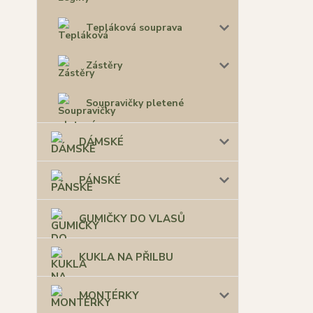
Tepláková souprava
Zástěry
Soupravičky pletené
DÁMSKÉ
PÁNSKÉ
GUMIČKY DO VLASŮ
KUKLA NA PŘILBU
MONTÉRKY