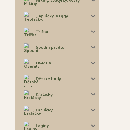
Mikiny, svetýrky, vesty
Tepláčky, baggy
Trička
Spodní prádlo
Overaly
Dětské body
Kraťásky
Lacláčky
Legíny