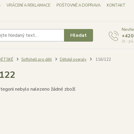
S
VRÁCENÍ A REKLAMACE
POŠTOVNÉ A DOPRAVA
KONTAKT
Nevíte
Hledat
+420
út - pá
DĚTSKÉ
Softshell pro děti
Dětské overaly
116/122
/122
tegorii nebylo nalezeno žádné zboží.