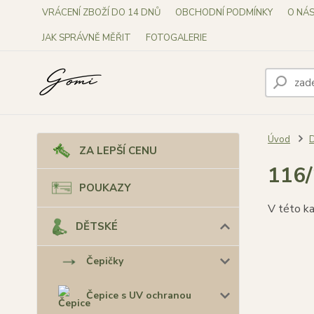
VRÁCENÍ ZBOŽÍ DO 14 DNŮ
OBCHODNÍ PODMÍNKY
O NÁ
JAK SPRÁVNĚ MĚŘIT
FOTOGALERIE
Úvod
ZA LEPŠÍ CENU
116
POUKAZY
V této ka
DĚTSKÉ
Čepičky
Čepice s UV ochranou