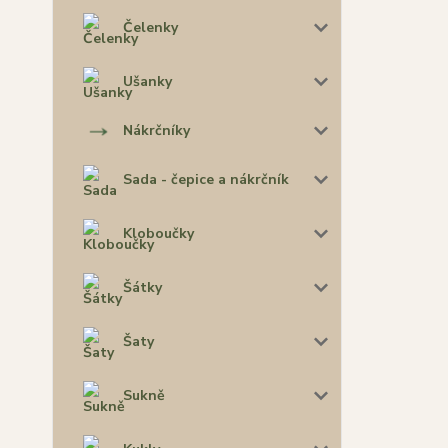
Čelenky
Ušanky
Nákrčníky
Sada - čepice a nákrčník
Kloboučky
Šátky
Šaty
Sukně