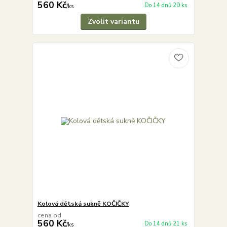
560 Kč
Do 14 dnů 20 ks
/
ks
Zvolit variantu
Kolová dětská sukně KOČIČKY
cena od
560 Kč
Do 14 dnů 21 ks
/
ks