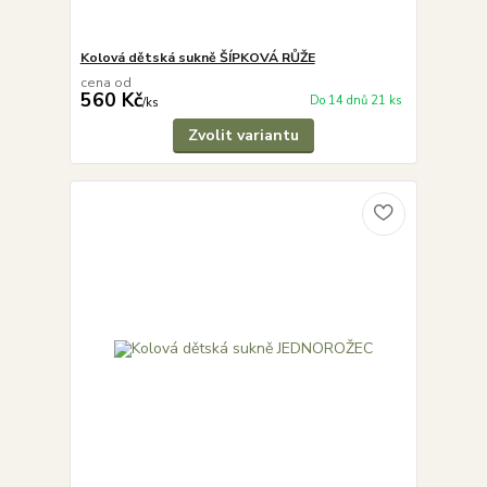
Kolová dětská sukně ŠÍPKOVÁ RŮŽE
cena od
560 Kč
Do 14 dnů 21 ks
/
ks
Zvolit variantu