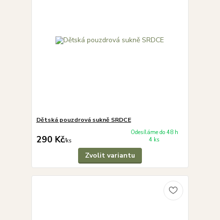
Dětská pouzdrová sukně SRDCE
Odesíláme do 48 h
290 Kč
4 ks
/
ks
Zvolit variantu