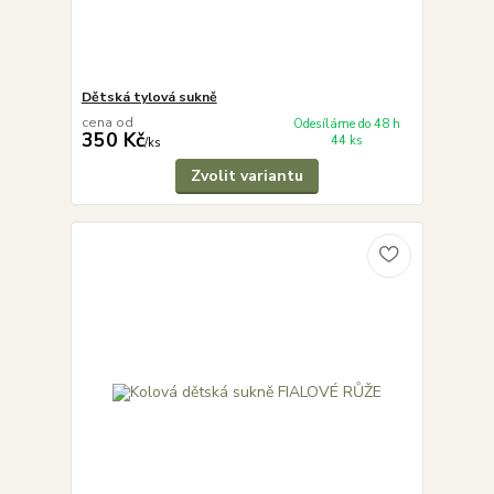
Dětská tylová sukně
cena od
Odesíláme do 48 h
350 Kč
44 ks
/
ks
Zvolit variantu