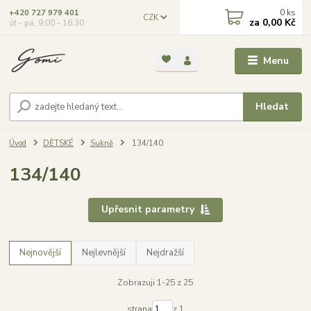
0
ks
+420 727 979 401
CZK
za
0,00 Kč
út - pá, 9:00 - 16:30
Menu
Hledat
Úvod
DĚTSKÉ
Sukně
134/140
134/140
Upřesnit parametry
Nejnovější
Nejlevnější
Nejdražší
Zobrazuji 1-25 z 25
strana
z 1