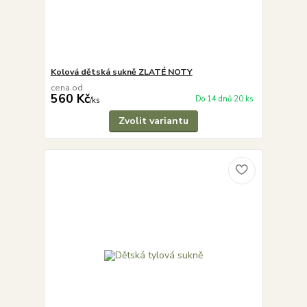
Kolová dětská sukně ZLATÉ NOTY
cena od
560 Kč
Do 14 dnů 20 ks
/
ks
Zvolit variantu