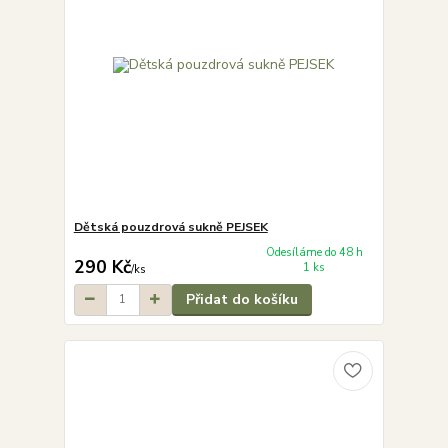
Dětská pouzdrová sukně PEJSEK
Odesíláme do 48 h
290 Kč
1 ks
/
ks
Přidat do košíku