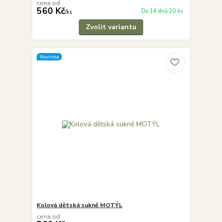
cena od
560 Kč
Do 14 dnů 20 ks
/
ks
Zvolit variantu
Novinka
Kolová dětská sukně MOTÝL
cena od