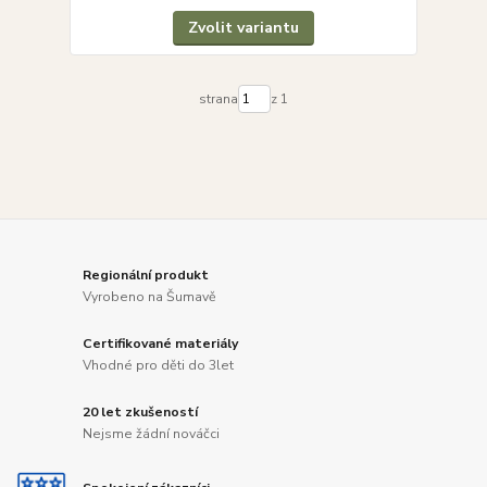
Zvolit variantu
strana
z 1
Regionální produkt
Vyrobeno na Šumavě
Certifikované materiály
Vhodné pro děti do 3let
20 let zkušeností
Nejsme žádní nováčci