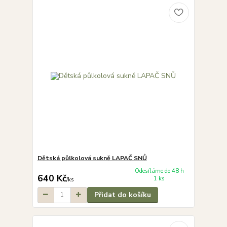
Dětská půlkolová sukně LAPAČ SNŮ
Odesíláme do 48 h
640 Kč
1 ks
/
ks
Přidat do košíku