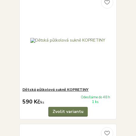
Dětská půlkolová sukně KOPRETINY
Odesíláme do 48 h
590 Kč
1 ks
/
ks
Zvolit variantu