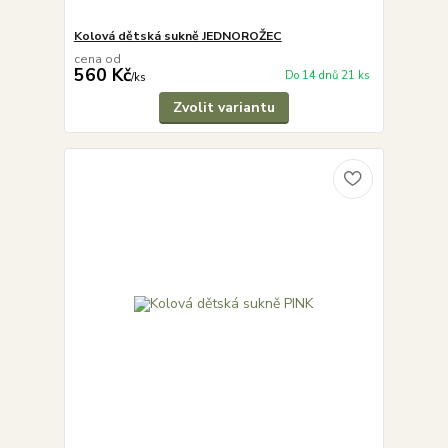
Kolová dětská sukně JEDNOROŽEC
cena od
560 Kč
Do 14 dnů 21 ks
/
ks
Zvolit variantu