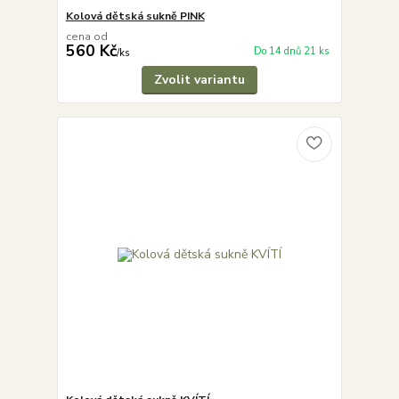
Kolová dětská sukně PINK
cena od
560 Kč
Do 14 dnů 21 ks
/
ks
Zvolit variantu