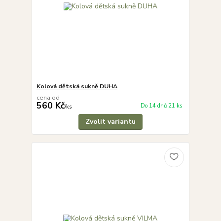
Kolová dětská sukně DUHA
cena od
560 Kč
Do 14 dnů 21 ks
/
ks
Zvolit variantu