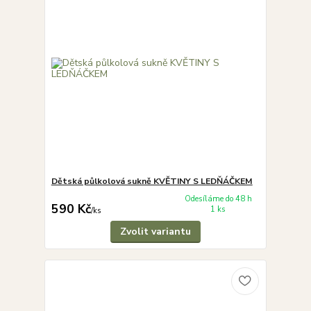
Dětská půlkolová sukně KVĚTINY S LEDŇÁČKEM
Odesíláme do 48 h
590 Kč
1 ks
/
ks
Zvolit variantu