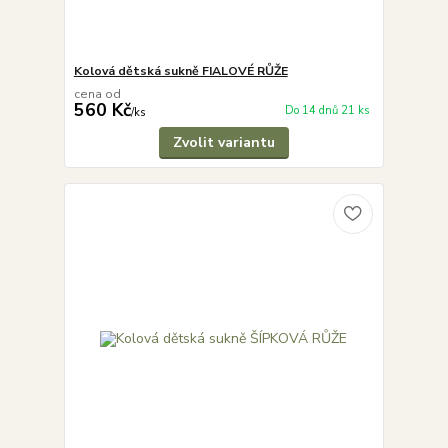
Kolová dětská sukně FIALOVÉ RŮŽE
cena od
560 Kč
Do 14 dnů 21 ks
/
ks
Zvolit variantu