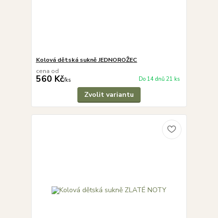
Kolová dětská sukně JEDNOROŽEC
cena od
560 Kč
Do 14 dnů 21 ks
/
ks
Zvolit variantu