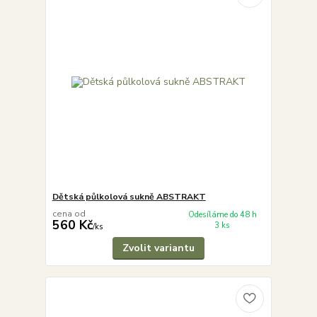
Dětská půlkolová sukně ABSTRAKT
cena od
Odesíláme do 48 h
560 Kč
3 ks
/
ks
Zvolit variantu