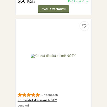
560 Kč
Do 14 dnů 21 ks
/
ks
Zvolit variantu
1 hodnocení
Kolová dětská sukně NOTY
cena od