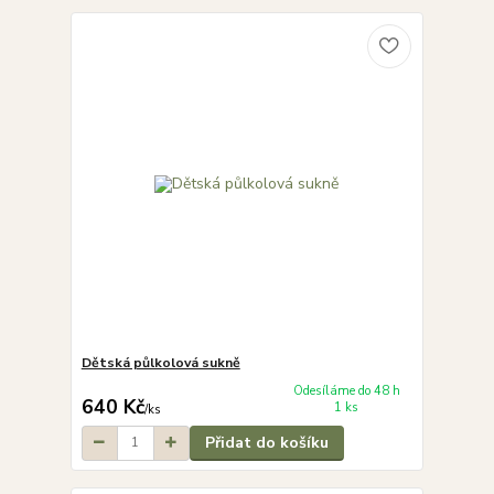
Dětská půlkolová sukně
Odesíláme do 48 h
640 Kč
1 ks
/
ks
Přidat do košíku