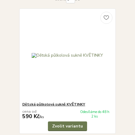
Dětská půlkolová sukně KVĚTINKY
cena od
Odesíláme do 48 h
590 Kč
2 ks
/
ks
Zvolit variantu