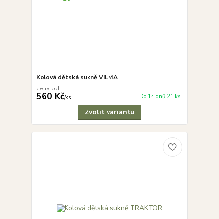
Kolová dětská sukně VILMA
cena od
560 Kč
Do 14 dnů 21 ks
/
ks
Zvolit variantu