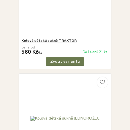
Kolová dětská sukně TRAKTOR
cena od
560 Kč
Do 14 dnů 21 ks
/
ks
Zvolit variantu