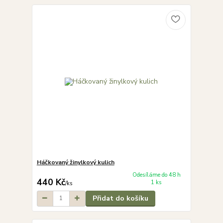
Háčkovaný žinylkový kulich
Odesíláme do 48 h
440 Kč
1 ks
/
ks
Přidat do košíku