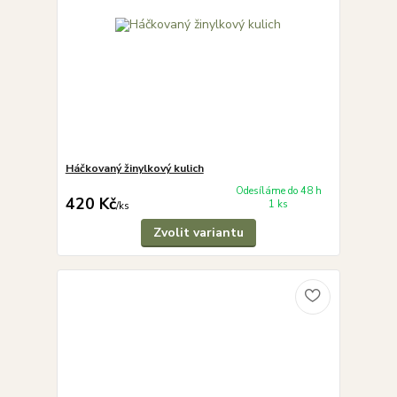
Háčkovaný žinylkový kulich
Odesíláme do 48 h
420 Kč
1 ks
/
ks
Zvolit variantu