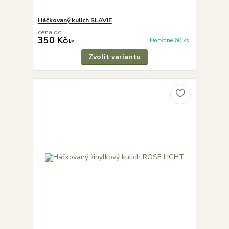
Háčkovaný kulich SLAVIE
cena od
350 Kč
Do týdne 60 ks
/
ks
Zvolit variantu