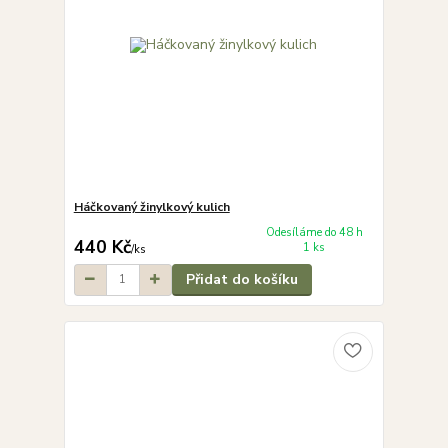
Háčkovaný žinylkový kulich
Odesíláme do 48 h
440 Kč
1 ks
/
ks
Přidat do košíku