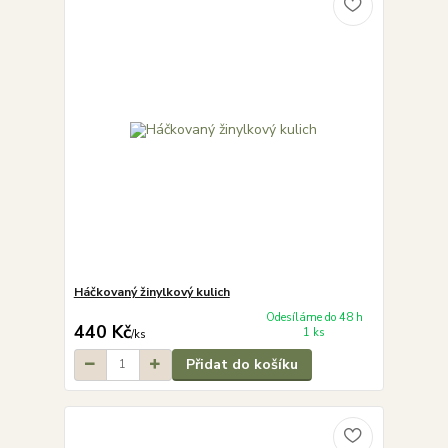
Háčkovaný žinylkový kulich
Odesíláme do 48 h
440 Kč
1 ks
/
ks
Přidat do košíku