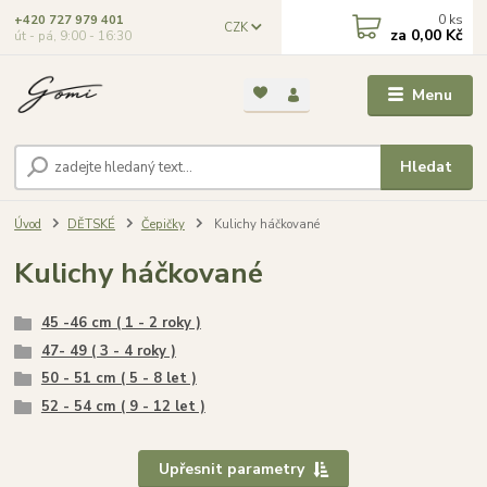
0
ks
+420 727 979 401
CZK
za
0,00 Kč
út - pá, 9:00 - 16:30
Menu
Hledat
Úvod
DĚTSKÉ
Čepičky
Kulichy háčkované
Kulichy háčkované
45 -46 cm ( 1 - 2 roky )
47- 49 ( 3 - 4 roky )
50 - 51 cm ( 5 - 8 let )
52 - 54 cm ( 9 - 12 let )
Upřesnit parametry