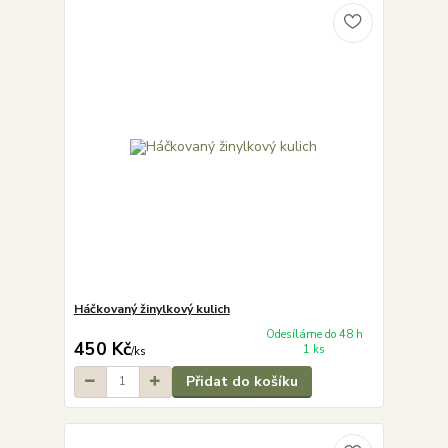
Háčkovaný žinylkový kulich
Odesíláme do 48 h
450 Kč
1 ks
/
ks
Přidat do košíku