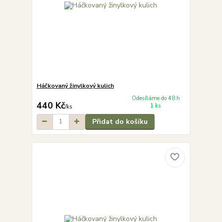
Háčkovaný žinylkový kulich
Odesíláme do 48 h
440 Kč
1 ks
/
ks
Přidat do košíku