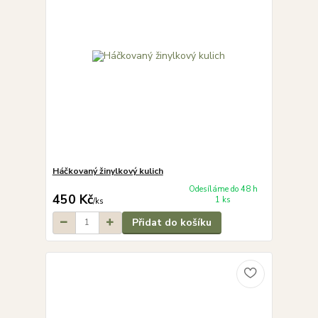
Háčkovaný žinylkový kulich
Odesíláme do 48 h
450 Kč
1 ks
/
ks
Přidat do košíku