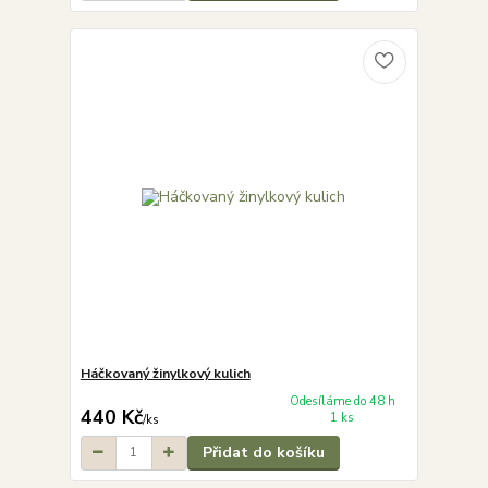
Háčkovaný žinylkový kulich
Odesíláme do 48 h
440 Kč
1 ks
/
ks
Přidat do košíku