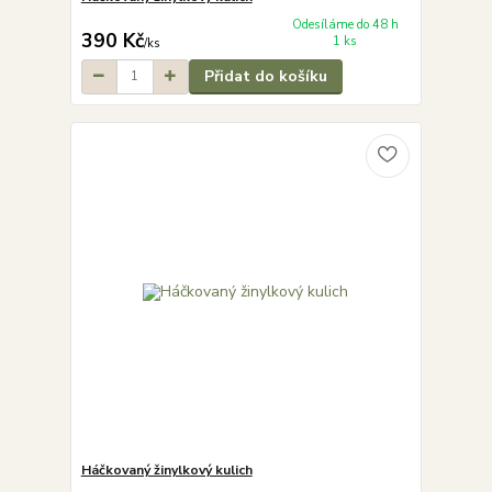
Odesíláme do 48 h
390 Kč
1 ks
/
ks
Přidat do košíku
Háčkovaný žinylkový kulich