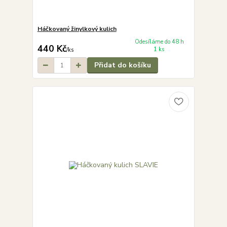
Háčkovaný žinylkový kulich
Odesíláme do 48 h
440 Kč
1 ks
/
ks
Přidat do košíku