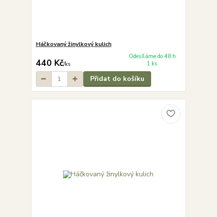
Háčkovaný žinylkový kulich
Odesíláme do 48 h
440 Kč
1 ks
/
ks
Přidat do košíku