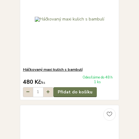
Háčkovaný maxi kulich s bambulí
Odesíláme do 48 h
480 Kč
1 ks
/
ks
Přidat do košíku