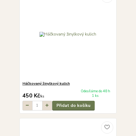
Háčkovaný žinylkový kulich
Odesíláme do 48 h
450 Kč
1 ks
/
ks
Přidat do košíku