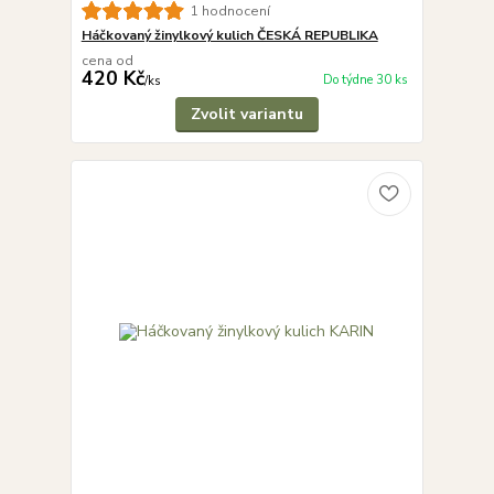
1 hodnocení
Háčkovaný žinylkový kulich ČESKÁ REPUBLIKA
cena od
420 Kč
Do týdne 30 ks
/
ks
Zvolit variantu