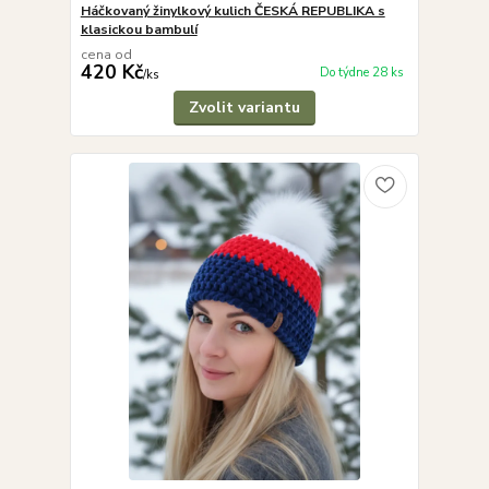
Háčkovaný žinylkový kulich ČESKÁ REPUBLIKA s
klasickou bambulí
cena od
420 Kč
Do týdne 28 ks
/
ks
Zvolit variantu