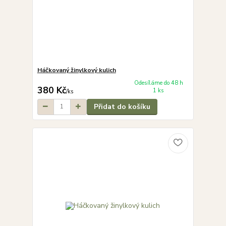
Háčkovaný žinylkový kulich
Odesíláme do 48 h
380 Kč
1 ks
/
ks
Přidat do košíku