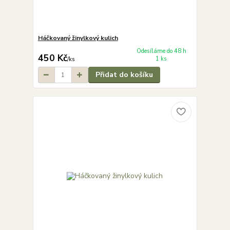
Háčkovaný žinylkový kulich
Odesíláme do 48 h
450 Kč
1 ks
/
ks
Přidat do košíku