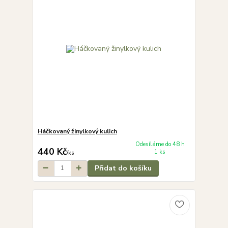
Háčkovaný žinylkový kulich
Odesíláme do 48 h
440 Kč
1 ks
/
ks
Přidat do košíku