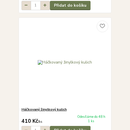
Přidat do košíku
Háčkovaný žinylkový kulich
Odesíláme do 48 h
410 Kč
1 ks
/
ks