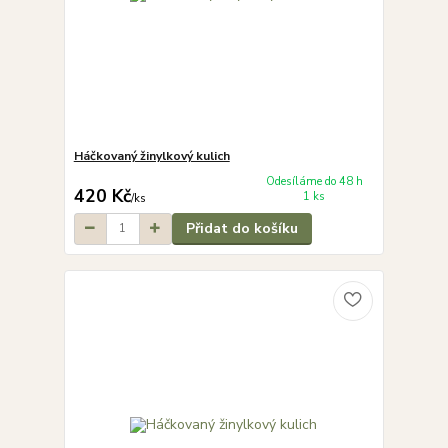
Háčkovaný žinylkový kulich
Odesíláme do 48 h
420 Kč
1 ks
/
ks
Přidat do košíku