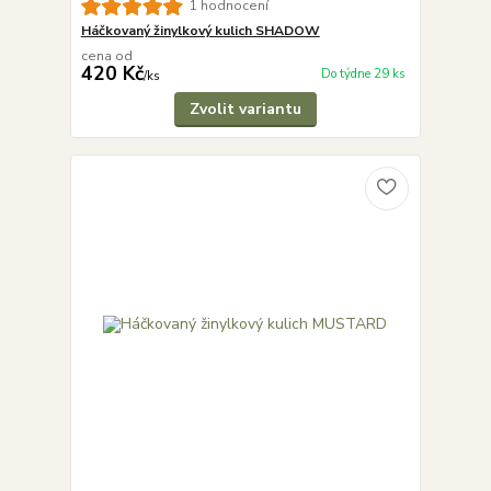
1 hodnocení
Háčkovaný žinylkový kulich SHADOW
cena od
420 Kč
Do týdne 29 ks
/
ks
Zvolit variantu