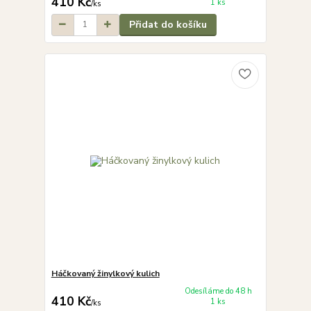
410 Kč
1 ks
/
ks
Přidat do košíku
Háčkovaný žinylkový kulich
Odesíláme do 48 h
410 Kč
1 ks
/
ks