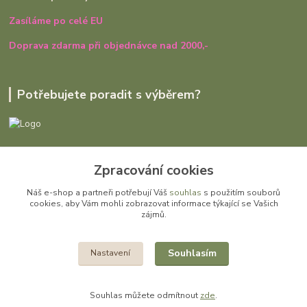
Zasíláme po celé EU
Doprava zdarma při objednávce nad 2000,-
Potřebujete poradit s výběrem?
Ivana Rajniaková
Zpracování cookies
+420 727 979 401
út - pá, 9:00 - 16:30
Náš e-shop a partneři potřebují Váš
souhlas
s použitím souborů
cookies, aby Vám mohli zobrazovat informace týkající se Vašich
info@gomi.cz
zájmů.
Souhlasím
Nastavení
Souhlas můžete odmítnout
zde
.
Vytvořeno na
Eshop-rychle.cz