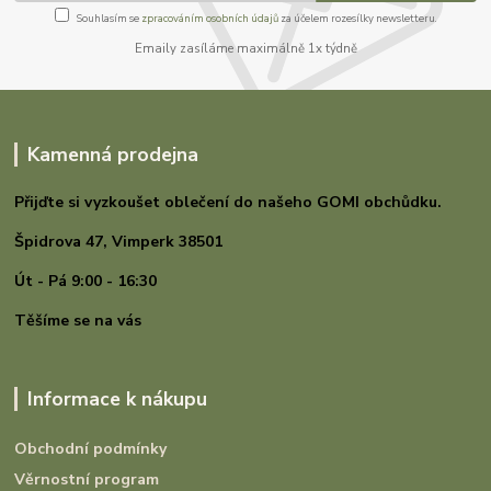
Souhlasím se
zpracováním osobních údajů
za účelem rozesílky newsletteru.
Emaily zasíláme maximálně 1x týdně
Kamenná prodejna
Přijďte si vyzkoušet oblečení do našeho GOMI
obchůdku.
Špidrova 47,
Vimperk 38501
Út - Pá 9:00 - 16:30
Těšíme se na vás
Informace k nákupu
Obchodní podmínky
Věrnostní program