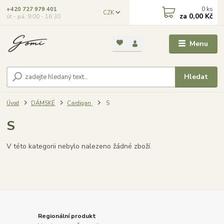
0
ks
+420 727 979 401
CZK
za
0,00 Kč
út - pá, 9:00 - 16:30
Menu
Hledat
Úvod
DÁMSKÉ
Cardigan
S
S
V této kategorii nebylo nalezeno žádné zboží.
Regionální produkt