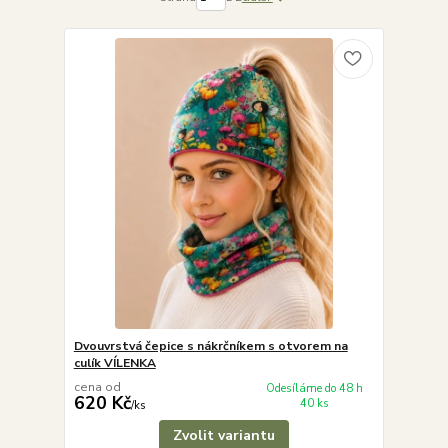
Dvouvrstvá čepice s nákrčníkem s otvorem na
culík VÍLENKA
cena od
Odesíláme do 48 h
620 Kč
40 ks
/
ks
Zvolit variantu