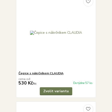
Čepice s nákrčníkem CLAUDIA
cena od
530 Kč
Do týdne 57 ks
/
ks
Zvolit variantu