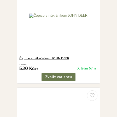
Čepice s nákrčníkem JOHN DEER
cena od
530 Kč
Do týdne 57 ks
/
ks
Zvolit variantu