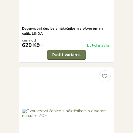
Dvouvrstvá čepice s nákrčníkem s otvorem na
culík. LINDA
cena od
620 Kč
Do týdne 38 ks
/
ks
Zvolit variantu