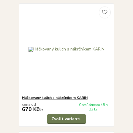
Háčkovaný kulich s nákrčníkem KARIN
cena od
Odesíláme do 48 h
670 Kč
22 ks
/
ks
Zvolit variantu