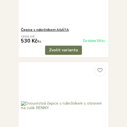
Čepice s nákrčníkem AGÁTA
cena od
530 Kč
Do týdne 58 ks
/
ks
Zvolit variantu