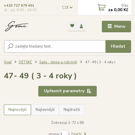
0
ks
+420 727 979 401
CZK
za
0,00 Kč
út - pá, 9:00 - 16:30
Menu
Hledat
Úvod
DĚTSKÉ
Sada - čepice a nákrčník
47- 49 ( 3 - 4 roky )
47- 49 ( 3 - 4 roky )
Upřesnit parametry
Nejnovější
Nejlevnější
Nejdražší
Zobrazuji 1-72 z 86
strana
z 2
další