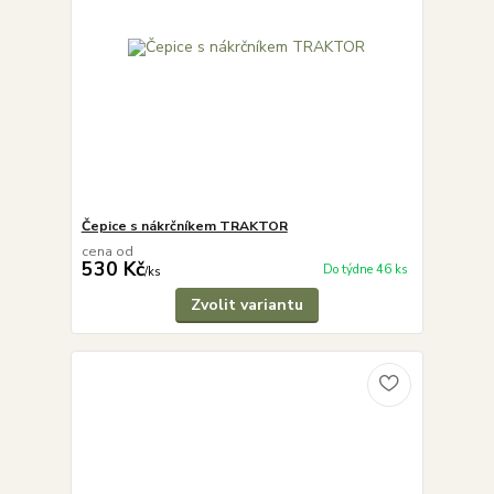
Čepice s nákrčníkem TRAKTOR
cena od
530 Kč
Do týdne 46 ks
/
ks
Zvolit variantu