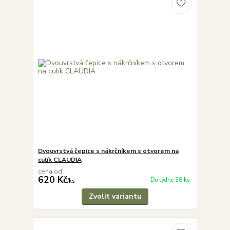
Dvouvrstvá čepice s nákrčníkem s otvorem na
culík CLAUDIA
cena od
620 Kč
Do týdne 38 ks
/
ks
Zvolit variantu