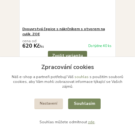
Dvouvrstvá čepice s nákrčníkem s otvorem na
culík. ZOE
cena od
620 Kč
Do týdne 40 ks
/
ks
Zvolit variantu
Zpracování cookies
Náš e-shop a partneři potřebují Váš
souhlas
s použitím souborů
cookies, aby Vám mohli zobrazovat informace týkající se Vašich
zájmů.
Souhlasím
Nastavení
Souhlas můžete odmítnout
zde
.