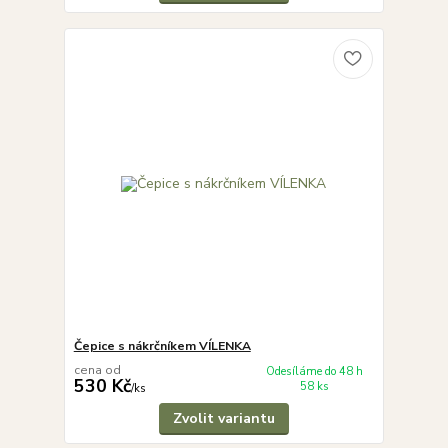
Čepice s nákrčníkem VÍLENKA
cena od
Odesíláme do 48 h
530 Kč
58 ks
/
ks
Zvolit variantu