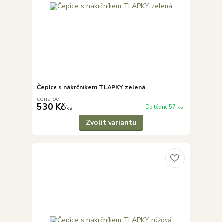
Čepice s nákrčníkem TLAPKY zelená
cena od
530 Kč
Do týdne 57 ks
/
ks
Zvolit variantu