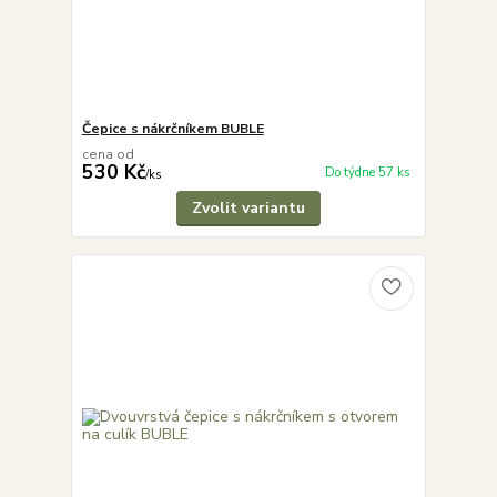
Čepice s nákrčníkem BUBLE
cena od
530 Kč
Do týdne 57 ks
/
ks
Zvolit variantu