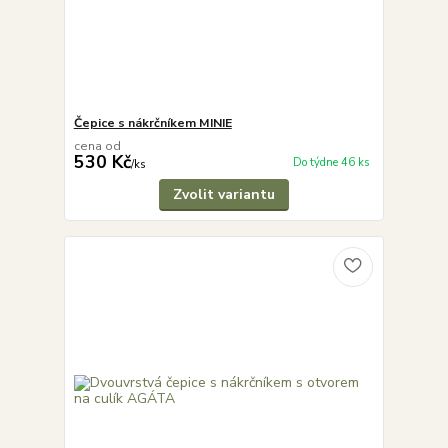
Čepice s nákrčníkem MINIE
cena od
530 Kč
Do týdne 46 ks
/
ks
Zvolit variantu