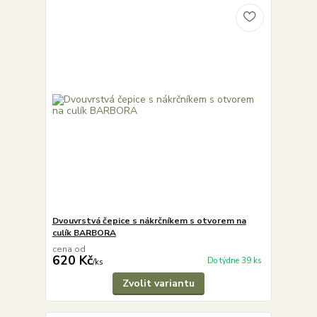
Dvouvrstvá čepice s nákrčníkem s otvorem na
culík BARBORA
cena od
620 Kč
Do týdne 39 ks
/
ks
Zvolit variantu