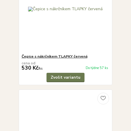
Čepice s nákrčníkem TLAPKY červená
cena od
530 Kč
Do týdne 57 ks
/
ks
Zvolit variantu