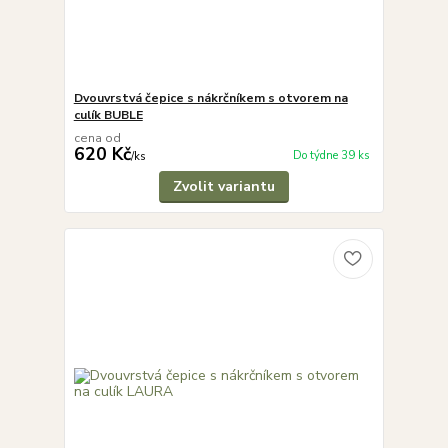
Dvouvrstvá čepice s nákrčníkem s otvorem na
culík BUBLE
cena od
620 Kč
Do týdne 39 ks
/
ks
Zvolit variantu