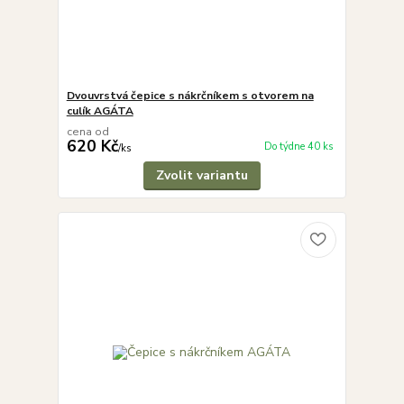
Dvouvrstvá čepice s nákrčníkem s otvorem na
culík AGÁTA
cena od
620 Kč
Do týdne 40 ks
/
ks
Zvolit variantu