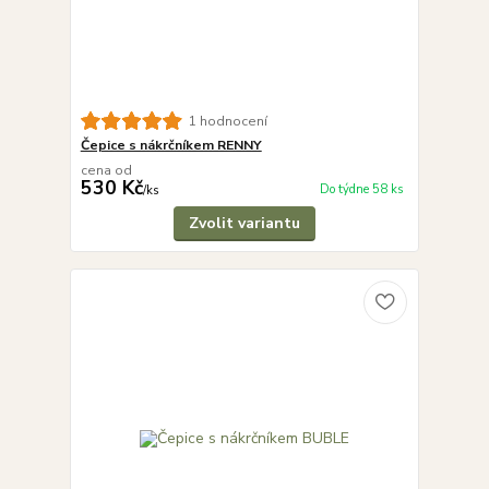
1 hodnocení
Čepice s nákrčníkem RENNY
cena od
530 Kč
Do týdne 58 ks
/
ks
Zvolit variantu