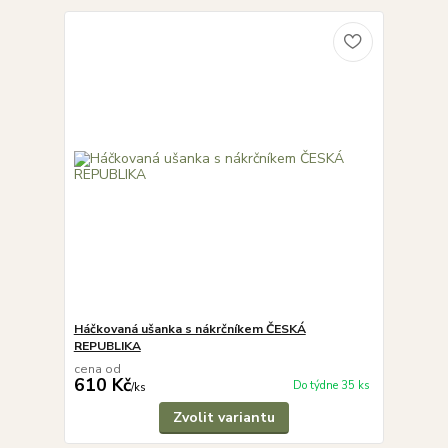
Háčkovaná ušanka s nákrčníkem ČESKÁ
REPUBLIKA
cena od
610 Kč
Do týdne 35 ks
/
ks
Zvolit variantu