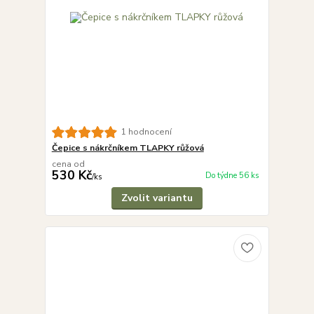
1 hodnocení
Čepice s nákrčníkem TLAPKY růžová
cena od
530 Kč
Do týdne 56 ks
/
ks
Zvolit variantu