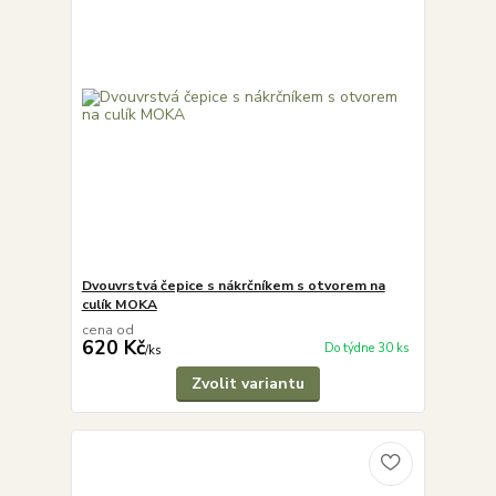
Dvouvrstvá čepice s nákrčníkem s otvorem na
culík MOKA
cena od
620 Kč
Do týdne 30 ks
/
ks
Zvolit variantu