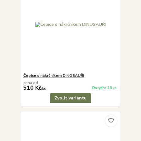
Čepice s nákrčníkem DINOSAUŘI
cena od
510 Kč
Do týdne 46 ks
/
ks
Zvolit variantu