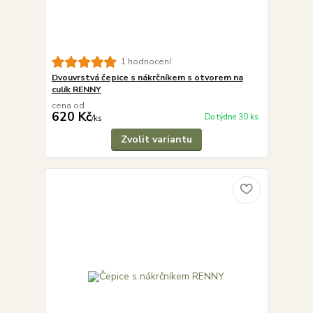
1 hodnocení
Dvouvrstvá čepice s nákrčníkem s otvorem na
culík RENNY
cena od
620 Kč
Do týdne 30 ks
/
ks
Zvolit variantu