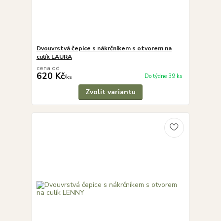
Dvouvrstvá čepice s nákrčníkem s otvorem na
culík LAURA
cena od
620 Kč
Do týdne 39 ks
/
ks
Zvolit variantu