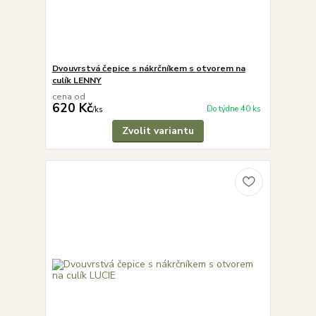
Dvouvrstvá čepice s nákrčníkem s otvorem na
culík LENNY
cena od
620 Kč
Do týdne 40 ks
/
ks
Zvolit variantu