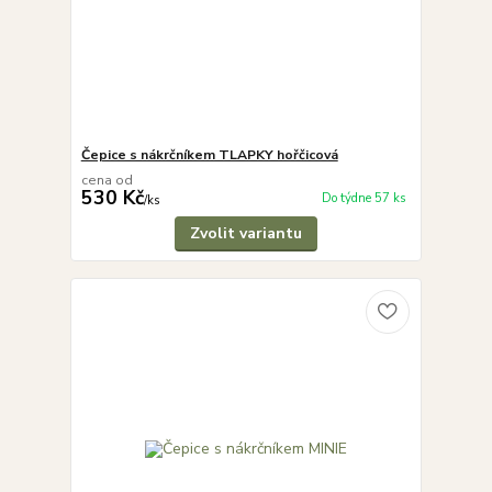
Čepice s nákrčníkem TLAPKY hořčicová
cena od
530 Kč
Do týdne 57 ks
/
ks
Zvolit variantu