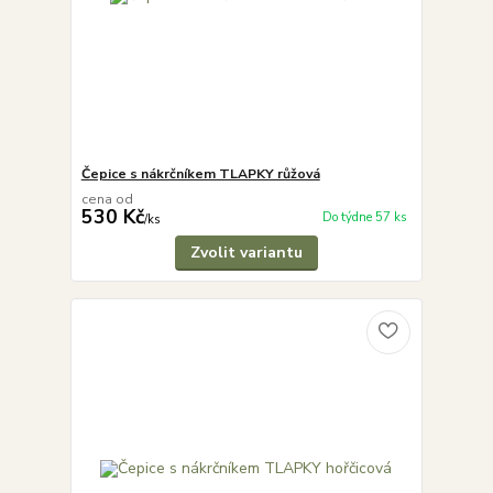
Čepice s nákrčníkem TLAPKY růžová
cena od
530 Kč
Do týdne 57 ks
/
ks
Zvolit variantu