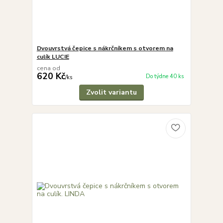
Dvouvrstvá čepice s nákrčníkem s otvorem na
culík LUCIE
cena od
620 Kč
Do týdne 40 ks
/
ks
Zvolit variantu