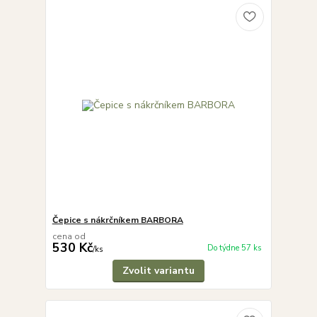
Čepice s nákrčníkem BARBORA
cena od
530 Kč
Do týdne 57 ks
/
ks
Zvolit variantu