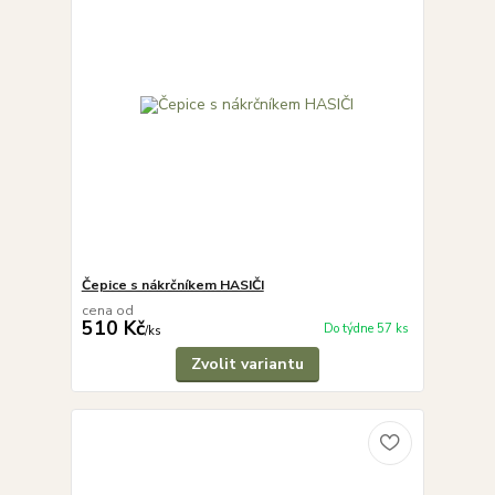
Čepice s nákrčníkem HASIČI
cena od
510 Kč
Do týdne 57 ks
/
ks
Zvolit variantu