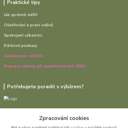
Praktické tipy
Jak správně měřit
Ošetřování a praní oděvů
Spokojení zákazníci
Dárkové poukazy
Zasíláme po celé EU
Doprava zdarma při objednávce nad 2000,-
Potřebujete poradit s výběrem?
Ivana Rajniaková
+420 727 979 401
Zpracování cookies
út - pá, 9:00 - 16:30
Náš e-shop a partneři potřebují Váš
souhlas
s použitím souborů