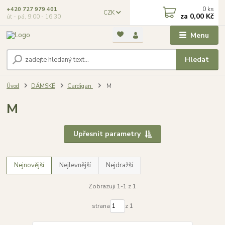
0
ks
+420 727 979 401
CZK
za
0,00 Kč
út - pá, 9:00 - 16:30
Menu
Hledat
Úvod
DÁMSKÉ
Cardigan
M
M
Upřesnit parametry
Nejnovější
Nejlevnější
Nejdražší
Zobrazuji 1-1 z 1
strana
z 1