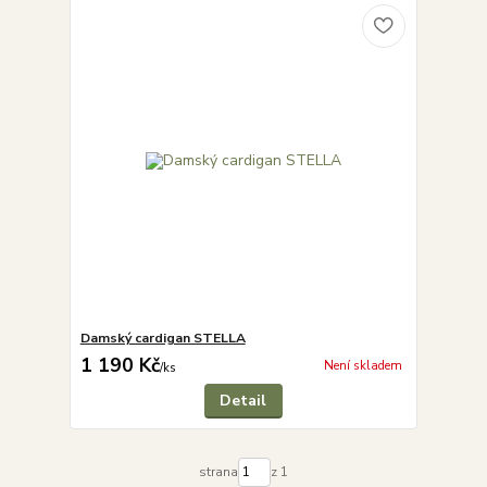
Damský cardigan STELLA
1 190 Kč
Není skladem
/
ks
Detail
strana
z 1