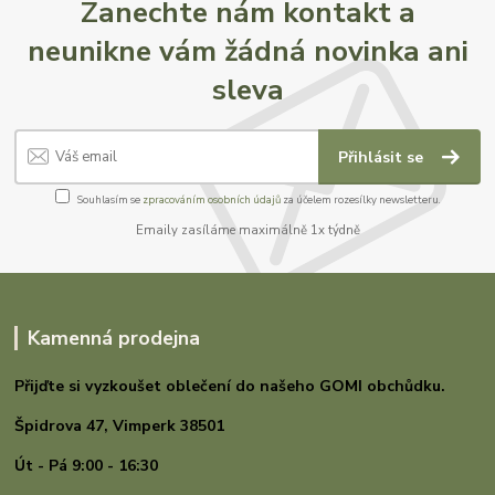
Zanechte nám kontakt a
neunikne vám žádná novinka ani
sleva
Přihlásit se
Souhlasím se
zpracováním osobních údajů
za účelem rozesílky newsletteru.
Emaily zasíláme maximálně 1x týdně
Kamenná prodejna
Přijďte si vyzkoušet oblečení do našeho GOMI
obchůdku.
Špidrova 47,
Vimperk 38501
Út - Pá 9:00 - 16:30