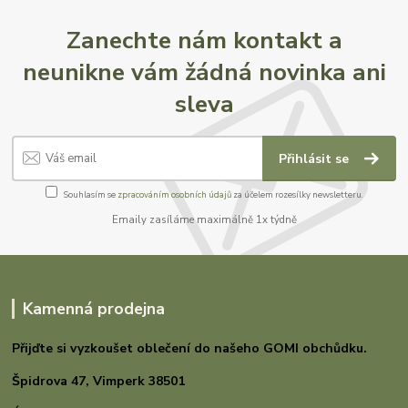
Zanechte nám kontakt a
neunikne vám žádná novinka ani
sleva
Přihlásit se
Souhlasím se
zpracováním osobních údajů
za účelem rozesílky newsletteru.
Emaily zasíláme maximálně 1x týdně
Kamenná prodejna
Přijďte si vyzkoušet oblečení do našeho GOMI
obchůdku.
Špidrova 47,
Vimperk 38501