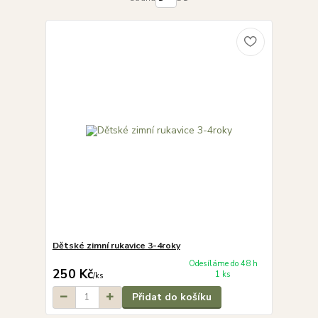
Dětské zimní rukavice 3-4roky
Odesíláme do 48 h
250 Kč
1 ks
/
ks
Přidat do košíku