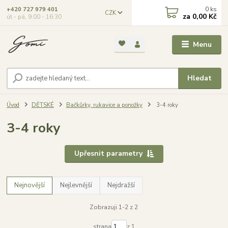
0
ks
+420 727 979 401
CZK
za
0,00 Kč
út - pá, 9:00 - 16:30
Menu
Hledat
Úvod
DĚTSKÉ
Bačkůrky, rukavice a ponožky
3-4 roky
3-4 roky
Upřesnit parametry
Nejnovější
Nejlevnější
Nejdražší
Zobrazuji 1-2 z 2
strana
z 1