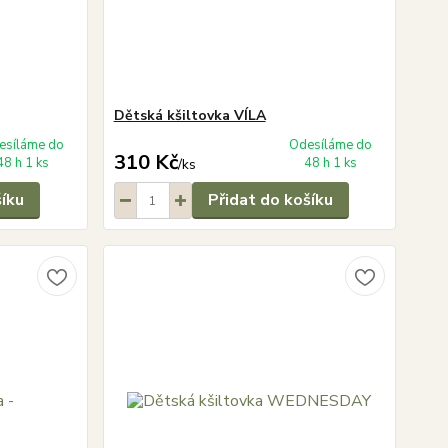
Dětská kšiltovka VÍLA
esíláme do
Odesíláme do
310 Kč
48 h 1 ks
48 h 1 ks
/
ks
šíku
Přidat do košíku