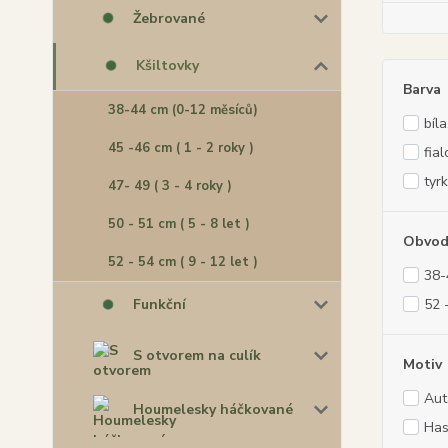
Žebrované
Kšiltovky
Barva
38-44 cm (0-12 měsíců)
bíla
45 -46 cm ( 1 - 2 roky )
fia
tyr
47- 49 ( 3 - 4 roky )
50 - 51 cm ( 5 - 8 let )
Obvod
52 - 54 cm ( 9 - 12 let )
38-
52 -
Funkční
S otvorem na culík
Motiv
Aut
Houmelesky háčkované
Has