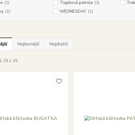
ie
(1)
Tlapková patrola
(2)
Trak
ky
(1)
WEDNESDAY
(1)
ější
Nejlevnější
Nejdražší
1-25 z 25