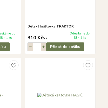
Dětská kšiltovka TRAKTOR
esíláme do
Odesíláme do
310 Kč
48 h 1 ks
48 h 1 ks
/
ks
šíku
Přidat do košíku