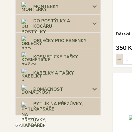
MONTÉRKY
DO POSTÝLKY A
KOČÁRU
Dětská 
OBLEČKY PRO PANENKY
350 K
KOSMETICKÉ TAŠKY
KABELKY A TAŠKY
DOMÁCNOST
PYTLÍK NA PŘEZŮVKY,
KAPSÁŘE
GALANTERIE