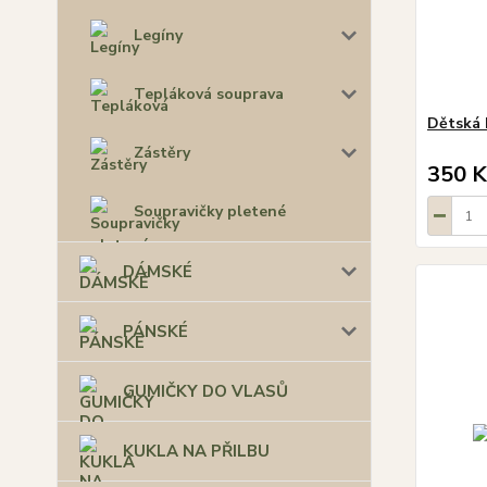
Legíny
Tepláková souprava
Dětská 
Zástěry
350 K
Soupravičky pletené
DÁMSKÉ
PÁNSKÉ
GUMIČKY DO VLASŮ
KUKLA NA PŘILBU