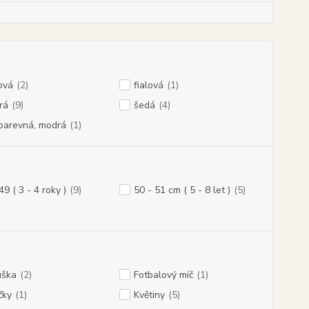
ová
(2)
fialová
(1)
rá
(9)
šedá
(4)
barevná, modrá
(1)
49 ( 3 - 4 roky )
(9)
50 - 51 cm ( 5 - 8 let )
(5)
uška
(2)
Fotbalový míč
(1)
čky
(1)
Květiny
(5)