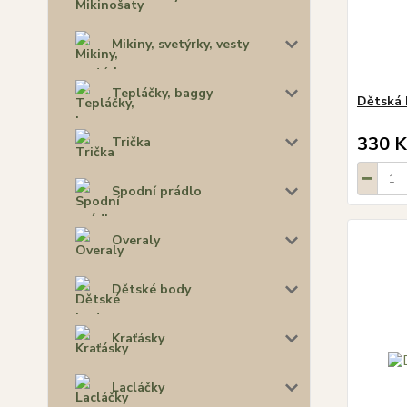
Mikiny, svetýrky, vesty
Tepláčky, baggy
Dětská 
330 K
Trička
Spodní prádlo
Overaly
Dětské body
Kraťásky
Lacláčky