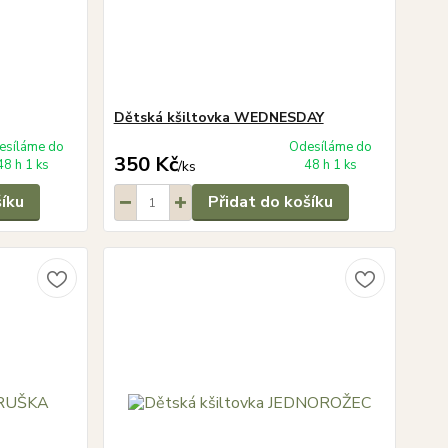
Dětská kšiltovka WEDNESDAY
esíláme do
Odesíláme do
350 Kč
48 h 1 ks
48 h 1 ks
/
ks
šíku
Přidat do košíku