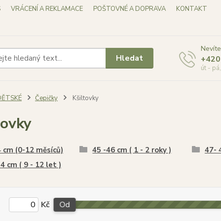
S
VRÁCENÍ A REKLAMACE
POŠTOVNÉ A DOPRAVA
KONTAKT
Nevíte
Hledat
+420
út - pá
DĚTSKÉ
Čepičky
Kšiltovky
tovky
 cm (0-12 měsíců)
45 -46 cm ( 1 - 2 roky )
47- 4
4 cm ( 9 - 12 let )
Kč
Od