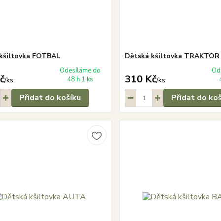
kšiltovka FOTBAL
Dětská kšiltovka TRAKTOR
Odesíláme do
Od
č
310 Kč
48 h 1 ks
/
ks
/
ks
Přidat do košíku
Přidat do ko