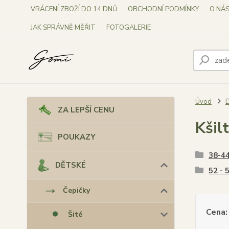
VRÁCENÍ ZBOŽÍ DO 14 DNŮ
OBCHODNÍ PODMÍNKY
O NÁ
JAK SPRÁVNĚ MĚŘIT
FOTOGALERIE
Úvod
ZA LEPŠÍ CENU
Kšil
POUKAZY
38-44
DĚTSKÉ
52 - 5
Čepičky
Cena:
Šité