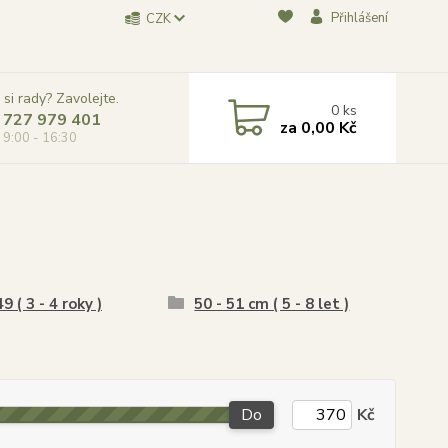
Přihlášení
CZK
 si rady? Zavolejte.
0
ks
 727 979 401
za
0,00 Kč
, 9:00 - 16:30
9 ( 3 - 4 roky )
50 - 51 cm ( 5 - 8 let )
Do
Kč