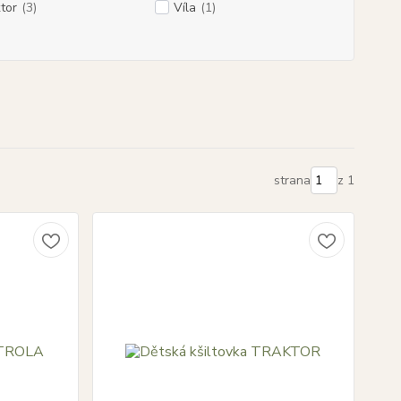
tor
(3)
Víla
(1)
strana
z 1