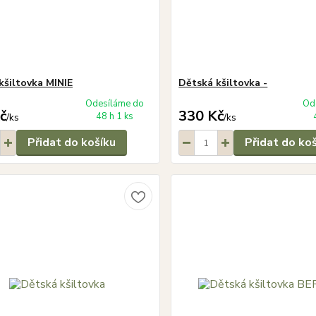
kšiltovka MINIE
Dětská kšiltovka -
Odesíláme do
Od
č
330 Kč
48 h 1 ks
/
ks
/
ks
Přidat do košíku
Přidat do ko