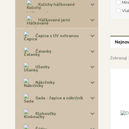
Min
Kulichy háčkované
Vla
Háčkované jarní
Čepice s UV ochranou
Nejnov
Čelenky
Zobrazuji 
Ušanky
Nákrčníky
Sada - čepice a nákrčník
Kloboučky