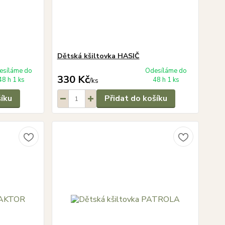
Dětská kšiltovka HASIČ
esíláme do
Odesíláme do
330 Kč
48 h 1 ks
48 h 1 ks
/
ks
šíku
Přidat do košíku