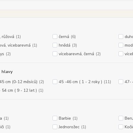
, růžová
(1)
černá
(6)
duh
lová, vícebarevná
(1)
hnědá
(3)
mod
kys
(2)
vícebarevná, černá
(2)
více
 hlavy
45 cm (0-12 měsíců)
(2)
45 -46 cm ( 1 - 2 roky )
(11)
47- 
 54 cm ( 9 - 12 let )
(1)
a
(1)
Barbie
(1)
Ber
iči
(1)
Jednorožec
(1)
Koči