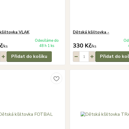
kšiltovka VLAK
Dětská kšiltovka -
Odesíláme do
Od
č
330 Kč
48 h 1 ks
/
ks
/
ks
Přidat do košíku
Přidat do ko