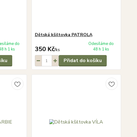
Dětská kšiltovka PATROLA
esíláme do
Odesíláme do
350 Kč
48 h 1 ks
48 h 1 ks
/
ks
šíku
Přidat do košíku