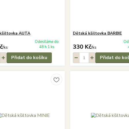
kšiltovka AUTA
Dětská kšiltovka BARBIE
Odesíláme do
Od
č
330 Kč
48 h 1 ks
/
ks
/
ks
Přidat do košíku
Přidat do ko