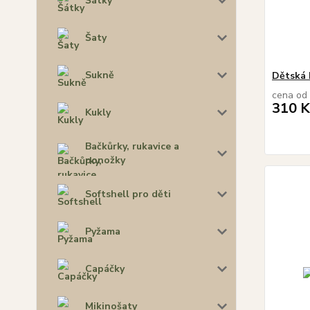
Šátky
Šaty
Sukně
Dětská
cena od
310 K
Kukly
Bačkůrky, rukavice a
ponožky
Softshell pro děti
Pyžama
Capáčky
Mikinošaty