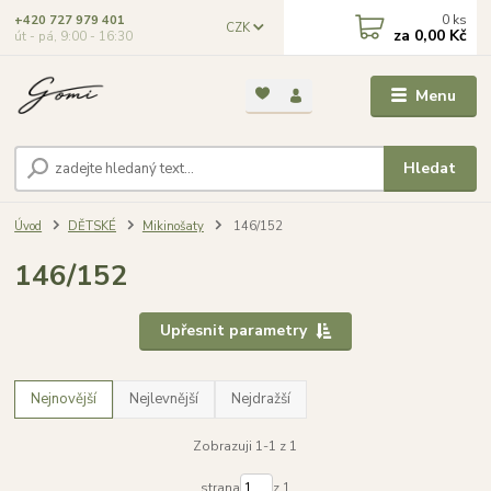
0
ks
+420 727 979 401
CZK
za
0,00 Kč
út - pá, 9:00 - 16:30
Menu
Hledat
Úvod
DĚTSKÉ
Mikinošaty
146/152
146/152
Upřesnit parametry
Nejnovější
Nejlevnější
Nejdražší
Zobrazuji 1-1 z 1
strana
z 1