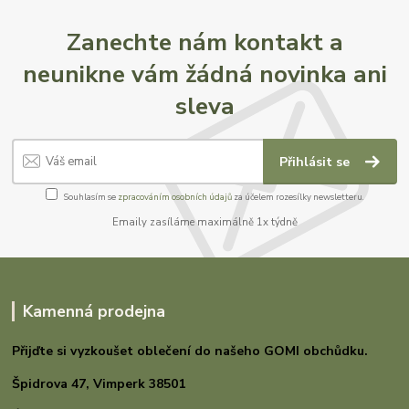
Zanechte nám kontakt a
neunikne vám žádná novinka ani
sleva
Přihlásit se
Souhlasím se
zpracováním osobních údajů
za účelem rozesílky newsletteru.
Emaily zasíláme maximálně 1x týdně
Kamenná prodejna
Přijďte si vyzkoušet oblečení do našeho GOMI
obchůdku.
Špidrova 47,
Vimperk 38501