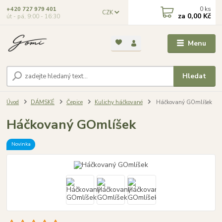
0
ks
+420 727 979 401
CZK
za
0,00 Kč
út - pá, 9:00 - 16:30
Menu
Hledat
Úvod
DÁMSKÉ
Čepice
Kulichy háčkované
Háčkovaný GOmlíšek
Háčkovaný GOmlíšek
Novinka