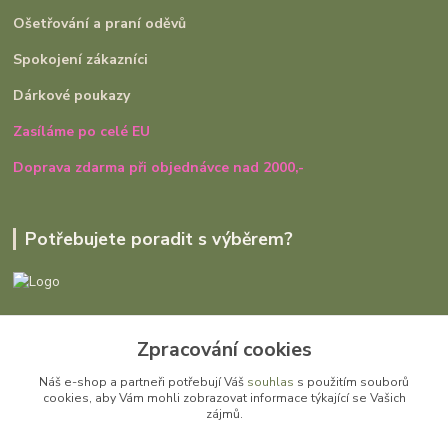
Ošetřování a praní oděvů
Spokojení zákazníci
Dárkové poukazy
Zasíláme po celé EU
Doprava zdarma při objednávce nad 2000,-
Potřebujete poradit s výběrem?
Ivana Rajniaková
Zpracování cookies
+420 727 979 401
út - pá, 9:00 - 16:30
Náš e-shop a partneři potřebují Váš
souhlas
s použitím souborů
cookies, aby Vám mohli zobrazovat informace týkající se Vašich
info@gomi.cz
zájmů.