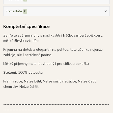
Komentáře
0
Kompletní specifikace
Zahřejte své zimní dny s naší kvalitní
háčkovanou čepičkou
z
měkké
žinylkové
příze.
Příjemná na dotek a elegantní na pohled, tato ušanka nejenže
zahřeje, ale i perfektně padne.
Měkký příjemný materiál vhodný i pro citlivou pokožku.
Složení:
100% polyester
Praní v ruce, Nelze bělit, Nelze sušit v sušičce, Nelze čistit
chemicky, Nelze žehlit
----------------------------------------------------------------------
----------------------------