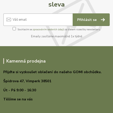
sleva
Přihlásit se
Souhlasím se
zpracováním osobních údajů
za účelem rozesílky newsletteru.
Emaily zasíláme maximálně 1x týdně
Kamenná prodejna
Přijďte si vyzkoušet oblečení do našeho GOMI
obchůdku.
Špidrova 47,
Vimperk 38501
Út - Pá 9:00 - 16:30
Těšíme se na vás