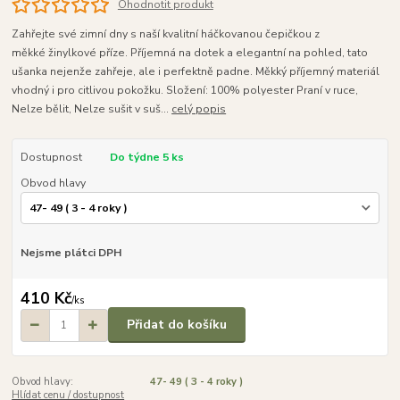
Ohodnotit produkt
Zahřejte své zimní dny s naší kvalitní háčkovanou čepičkou z
měkké žinylkové příze. Příjemná na dotek a elegantní na pohled, tato
ušanka nejenže zahřeje, ale i perfektně padne. Měkký příjemný materiál
vhodný i pro citlivou pokožku. Složení: 100% polyester Praní v ruce,
Nelze bělit, Nelze sušit v suš...
celý popis
Dostupnost
Do týdne 5 ks
Obvod hlavy
Nejsme plátci DPH
410 Kč
/
ks
Přidat do košíku
Obvod hlavy:
47- 49 ( 3 - 4 roky )
Hlídat cenu / dostupnost