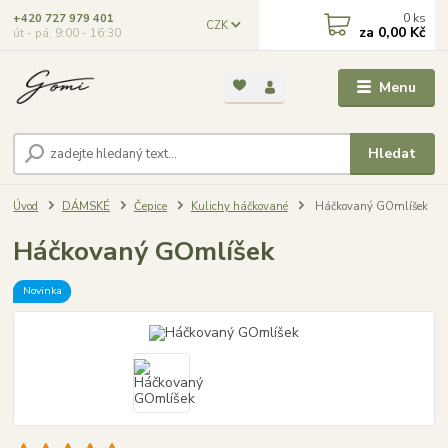
0
ks
+420 727 979 401
CZK
za
0,00 Kč
út - pá, 9:00 - 16:30
Menu
Hledat
Úvod
DÁMSKÉ
Čepice
Kulichy háčkované
Háčkovaný GOmlíšek
Háčkovaný GOmlíšek
Novinka