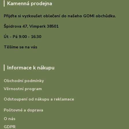
Kamenná prodejna
Přijďte si vyzkoušet oblečení do našeho GOMI
obchůdku.
Špidrova 47,
Vimperk 38501
Út - Pá 9:00 - 16:30
Těšíme se na vás
Informace k nákupu
Obchodní podmínky
Věrnostní program
Odstoupení od nákupu a reklamace
Poštovné a doprava
O nás
GDPR