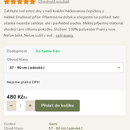
Ohodnotit produkt
Zahřejte své zimní dny s naší kvalitní háčkovanou čepičkou z
měkké žinylkové příze. Příjemná na dotek a elegantní na pohled, tato
ušanka nejenže zahřeje, ale i perfektně padne. Měkký příjemný materiál
vhodný i pro citlivou pokožku. Složení: 100% polyester Praní v ruce,
Nelze bělit, Nelze sušit v suš...
celý popis
Dostupnost
Do týdne 5 ks
Obvod hlavy
Nejsme plátci DPH
480 Kč
/
ks
Přidat do košíku
Výrobce:
Gomi
Obvod hlavy:
57 - 60 cm ( pánská )