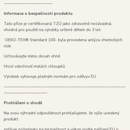
----------------------------
Informace o bezpečnosti produktu
Tato příze je certifikovaná TZÚ jako zdravotně nezávadná,
vhodná pro použití na výrobky určené dětem do 3 let.
OEKO-TEX® Standard 100- byla provedena anlýza chemických
rizik.
Uchovávejte mimo dosah ohně
Hrozí vdechnutí malách chloupků
Výrobek vyhovuje platným normám pro oděvyv EU
----------------------------------------------------------------------
-------------------------
Prohlášení o shodě
Na svou výhradní odpovědnost prohlašujeme, že výše uvedený
produkt
splňuje požadavky na bezpečnost a výkon podle nařízení EU o