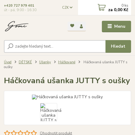
0
ks
+420 727 979 401
CZK
za
0,00 Kč
út - pá, 9:00 - 16:30
Menu
Hledat
Úvod
DĚTSKÉ
Ušanky
Háčkované
Háčkovaná ušanka JUTTY s
oušky
Háčkovaná ušanka JUTTY s oušky
Ohodnotit produkt