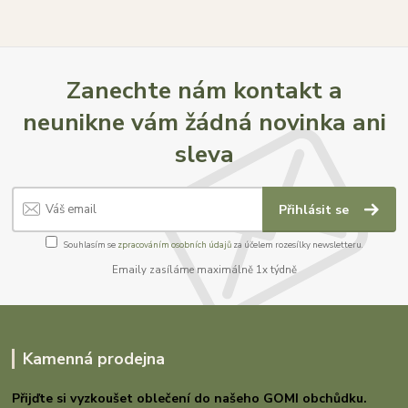
Zanechte nám kontakt a
neunikne vám žádná novinka ani
sleva
Přihlásit se
Souhlasím se
zpracováním osobních údajů
za účelem rozesílky newsletteru.
Emaily zasíláme maximálně 1x týdně
Kamenná prodejna
Přijďte si vyzkoušet oblečení do našeho GOMI
obchůdku.