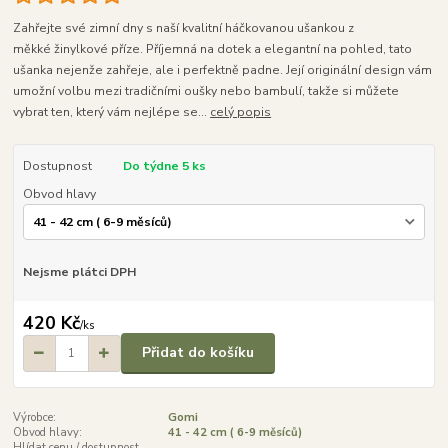
Zahřejte své zimní dny s naší kvalitní háčkovanou ušankou z
měkké žinylkové příze. Příjemná na dotek a elegantní na pohled, tato
ušanka nejenže zahřeje, ale i perfektně padne. Její originální design vám
umožní volbu mezi tradičními oušky nebo bambulí, takže si můžete
vybrat ten, který vám nejlépe se...
celý popis
Dostupnost
Do týdne 5 ks
Obvod hlavy
Nejsme plátci DPH
420 Kč
/
ks
Přidat do košíku
Výrobce:
Gomi
Obvod hlavy:
41 - 42 cm ( 6-9 měsíců)
Hlídat cenu / dostupnost