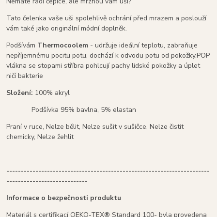
Nemáte rádi čepice, ale mrznou vám uši?
Tato čelenka vaše uši spolehlivě ochrání před mrazem a poslouží
vám také jako originální módní doplněk.
Podšívám
Thermocoolem
- udržuje ideální teplotu, zabraňuje
nepříjemnému pocitu potu, dochází k odvodu potu od pokožky.POP
vlákna se stopami stříbra pohlcují pachy lidské pokožky a úplet
ničí bakterie
Složení:
100% akryl
Podšívka 95% bavlna, 5% elastan
Praní v ruce, Nelze bělit, Nelze sušit v sušičce, Nelze čistit
chemicky, Nelze žehlit
----------------------------------------------------------------------
----------------------------
Informace o bezpečnosti produktu
Materiál s certifikací OEKO-TEX® Standard 100- byla provedena