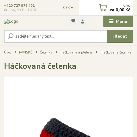
0
ks
+420 727 979 401
CZK
za
0,00 Kč
út - pá, 9:00 - 16:30
Menu
Hledat
Úvod
PÁNSKÉ
Čelenky
Háčkované a pletené
Háčkovaná čelenka
Háčkovaná čelenka