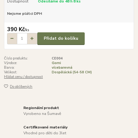
Dostupnost
Odesíláme do 48 h 8 ks
Nejsme plátci DPH
390 Kč
/
ks
Přidat do košíku
Číslo produktu:
CE004
Výrobce:
Gomi
Barva:
vícebarevná
Velikost:
Dospělácká (54-58 CM)
Hlídat cenu / dostupnost
Do oblíbených
Regionální produkt
Vyrobeno na Šumavě
Certifikované materiály
Vhodné pro děti do 3let