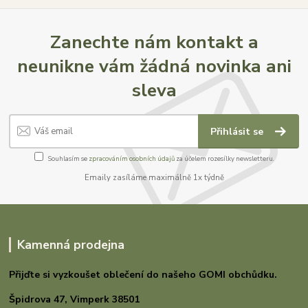
Zanechte nám kontakt a
neunikne vám žádná novinka ani
sleva
Přihlásit se
Souhlasím se
zpracováním osobních údajů
za účelem rozesílky newsletteru.
Emaily zasíláme maximálně 1x týdně
Kamenná prodejna
Přijďte si vyzkoušet oblečení do našeho GOMI
obchůdku.
Špidrova 47,
Vimperk 38501