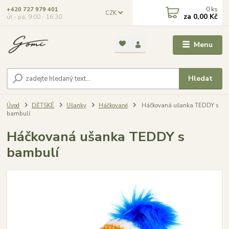
0
ks
+420 727 979 401
CZK
za
0,00 Kč
út - pá, 9:00 - 16:30
Menu
Hledat
Úvod
DĚTSKÉ
Ušanky
Háčkované
Háčkovaná ušanka TEDDY s
bambulí
Háčkovaná ušanka TEDDY s
bambulí