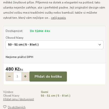
měkké žinylkové příze. Příjemná na dotek a elegantní na pohled, tato
ušanka nejenže zahřeje, ale i perfektně padne. Její originální design vám
umožní volbu mezi tradičními oušky nebo bambulí, takže si můžete
vybrat ten, který vám nejlépe se...
celý popis
Dostupnost
Do týdne 4 ks
Obvod hlavy
Nejsme plátci DPH
480 Kč
/
ks
Přidat do košíku
Výrobce:
Gomi
Obvod hlavy:
50 - 51 cm ( 5 - 8 let )
Hlídat cenu / dostupnost
Do oblíbených