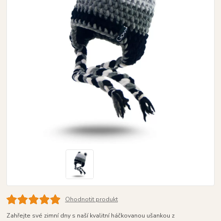
Ohodnotit produkt
Zahřejte své zimní dny s naší kvalitní háčkovanou ušankou z