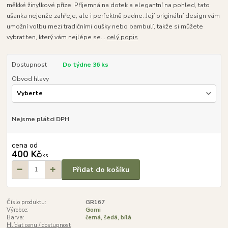
měkké žinylkové příze. Příjemná na dotek a elegantní na pohled, tato
ušanka nejenže zahřeje, ale i perfektně padne. Její originální design vám
umožní volbu mezi tradičními oušky nebo bambulí, takže si můžete
vybrat ten, který vám nejlépe se...
celý popis
Dostupnost
Do týdne 36 ks
Obvod hlavy
Nejsme plátci DPH
cena od
400 Kč
/
ks
Přidat do košíku
Číslo produktu:
GR167
Výrobce:
Gomi
Barva:
černá, šedá, bílá
Hlídat cenu / dostupnost