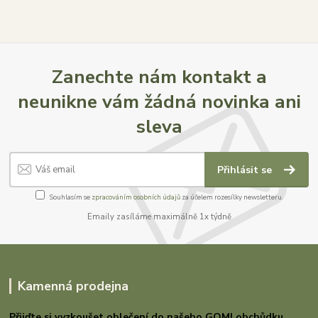
Zanechte nám kontakt a
neunikne vám žádná novinka ani
sleva
Přihlásit se
Souhlasím se
zpracováním osobních údajů
za účelem rozesílky newsletteru.
Emaily zasíláme maximálně 1x týdně
Kamenná prodejna
Přijďte si vyzkoušet oblečení do našeho GOMI
obchůdku.