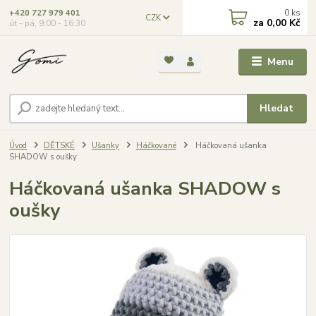
0
ks
+420 727 979 401
CZK
za
0,00 Kč
út - pá, 9:00 - 16:30
Menu
Hledat
Úvod
DĚTSKÉ
Ušanky
Háčkované
Háčkovaná ušanka
SHADOW s oušky
Háčkovaná ušanka SHADOW s
oušky