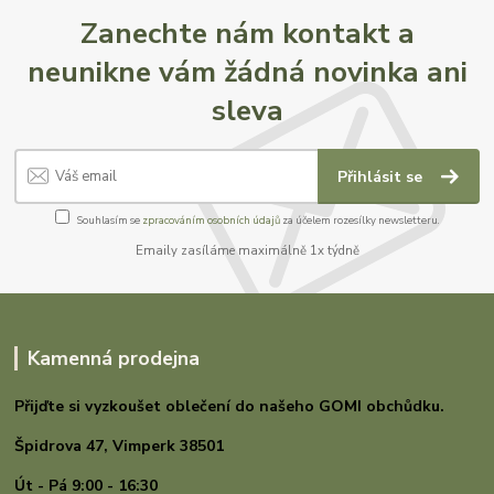
Zanechte nám kontakt a
neunikne vám žádná novinka ani
sleva
Přihlásit se
Souhlasím se
zpracováním osobních údajů
za účelem rozesílky newsletteru.
Emaily zasíláme maximálně 1x týdně
Kamenná prodejna
Přijďte si vyzkoušet oblečení do našeho GOMI
obchůdku.
Špidrova 47,
Vimperk 38501
Út - Pá 9:00 - 16:30