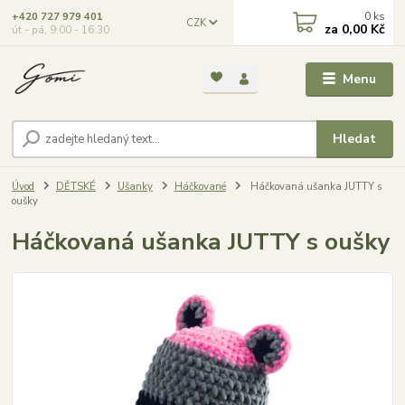
0
ks
+420 727 979 401
CZK
za
0,00 Kč
út - pá, 9:00 - 16:30
Menu
Hledat
Úvod
DĚTSKÉ
Ušanky
Háčkované
Háčkovaná ušanka JUTTY s
oušky
Háčkovaná ušanka JUTTY s oušky