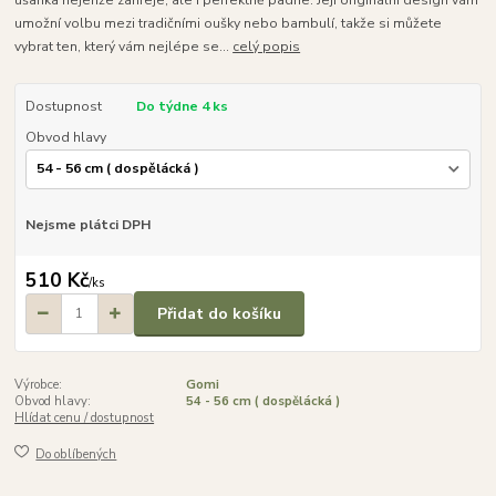
ušanka nejenže zahřeje, ale i perfektně padne. Její originální design vám
umožní volbu mezi tradičními oušky nebo bambulí, takže si můžete
vybrat ten, který vám nejlépe se...
celý popis
Dostupnost
Do týdne 4 ks
Obvod hlavy
Nejsme plátci DPH
510 Kč
/
ks
Přidat do košíku
Výrobce:
Gomi
Obvod hlavy:
54 - 56 cm ( dospělácká )
Hlídat cenu / dostupnost
Do oblíbených