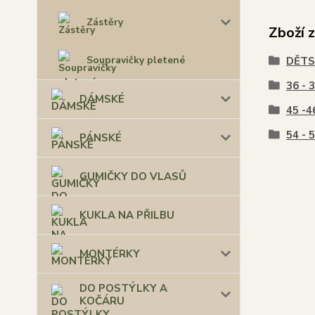
Zástěry
Zboží 
Soupravičky pletené
DĚTS
36 - 
DÁMSKÉ
45 -46
54 - 
PÁNSKÉ
GUMIČKY DO VLASŮ
KUKLA NA PŘILBU
MONTÉRKY
DO POSTÝLKY A
KOČÁRU