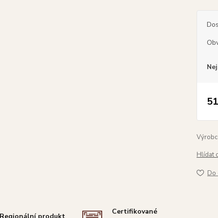
Dos
Obv
Nej
51
Výrobc
Hlídat 
Do 
Certifikované
Regionální produkt