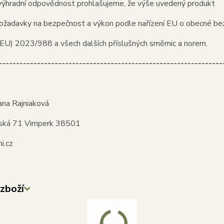
výhradní odpovědnost prohlašujeme, že výše uvedený produkt
požadavky na bezpečnost a výkon podle nařízení EU o obecné be
EU) 2023/988 a všech dalších příslušných směrnic a norem.
----------------------------------------------------------------
ana Rajniaková
ská 71 Vimperk 38501
i.cz
zboží