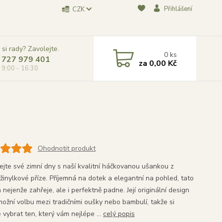
Přihlášení
CZK
 si rady? Zavolejte.
0
ks
 727 979 401
za
0,00 Kč
, 9:00 - 16:30
Ohodnotit produkt
ejte své zimní dny s naší kvalitní háčkovanou ušankou z
žinylkové příze. Příjemná na dotek a elegantní na pohled, tato
nejenže zahřeje, ale i perfektně padne. Její originální design
ožní volbu mezi tradičními oušky nebo bambulí, takže si
 vybrat ten, který vám nejlépe ...
celý popis