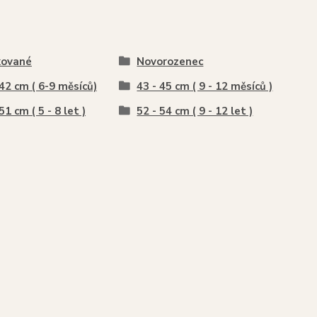
kované
Novorozenec
 42 cm ( 6-9 měsíců)
43 - 45 cm ( 9 - 12 měsíců )
51 cm ( 5 - 8 let )
52 - 54 cm ( 9 - 12 let )