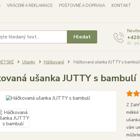
S
VRÁCENÍ A REKLAMACE
POŠTOVNÉ A DOPRAVA
KONTAKT
Nevíte
Hledat
+420
út - pá
DĚTSKÉ
Ušanky
Háčkované
Háčkovaná ušanka JUTTY s bambulí
ovaná ušanka JUTTY s bambulí
Z Zahř
měkké 
ušanka 
vám um
můžete