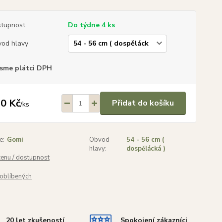
tupnost
Do týdne 4 ks
od hlavy
sme plátci DPH
0 Kč
Přidat do košíku
/
ks
e:
Gomi
Obvod
54 - 56 cm (
hlavy:
dospělácká )
cenu / dostupnost
oblíbených
20 let zkušeností
Spokojení zákazníci