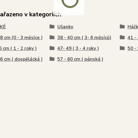
zařazeno v kategoriích
KÉ
Ušanky
Háč
38 cm (0 - 3 měsíce )
38 - 40 cm ( 3- 6 měsíců)
41 -
 cm ( 1 - 2 roky )
47- 49 ( 3 - 4 roky )
50 - 
56 cm ( dospělácká )
57 - 60 cm ( pánská )