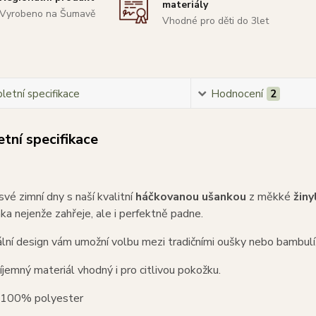
materiály
Vyrobeno na Šumavě
Vhodné pro děti do 3let
etní specifikace
Hodnocení
2
tní specifikace
své zimní dny s naší kvalitní
háčkovanou ušankou
z měkké
žiny
ka nejenže zahřeje, ale i perfektně padne.
inální design vám umožní volbu mezi tradičními oušky nebo bambulí
jemný materiál vhodný i pro citlivou pokožku.
100% polyester