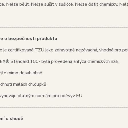
uce, Nelze bělit, Nelze sušit v sušičce, Nelze čistit chemicky, Nel
----------------------------------------------------------------
ce o bezpečnosti produktu
e je certifikovaná TZÚ jako zdravotně nezávadná, vhodná pro pou
® Standard 100- byla provedena anlýza chemických rizik.
jte mimo dosah ohně
echnutí malách chloupků
vyhovuje platným normám pro oděvyv EU
----------------------------------------------------------------
ní o shodě