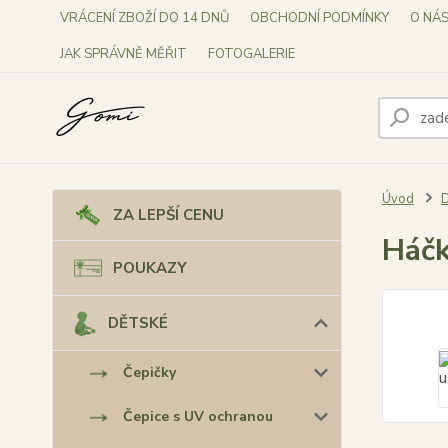
VRÁCENÍ ZBOŽÍ DO 14 DNŮ
OBCHODNÍ PODMÍNKY
O NÁ
JAK SPRÁVNĚ MĚŘIT
FOTOGALERIE
Úvod
ZA LEPŠÍ CENU
Háčk
POUKAZY
DĚTSKÉ
Čepičky
Čepice s UV ochranou