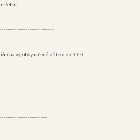
ze žehlit
-------------------------
žití na výrobky určené dětem do 3 let.
----------------------