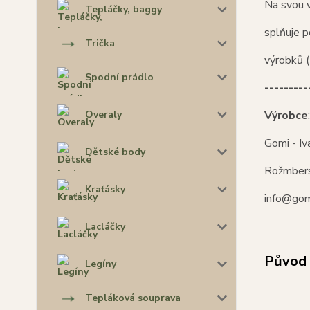
Na svou 
Tepláčky, baggy
splňuje 
Trička
výrobků (
Spodní prádlo
---------
Výrobce
:
Overaly
Gomi - Iv
Dětské body
Rožmber
Kraťásky
info@gom
Lacláčky
Původ 
Legíny
Tepláková souprava