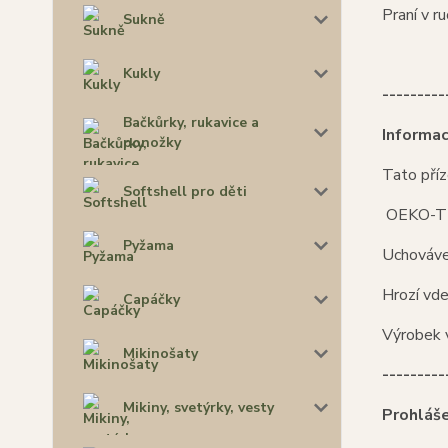
Praní v r
Sukně
Kukly
---------
Bačkůrky, rukavice a
Informa
ponožky
Tato příz
Softshell pro děti
OEKO-TEX
Pyžama
Uchováve
Hrozí vd
Capáčky
Výrobek 
Mikinošaty
---------
Mikiny, svetýrky, vesty
Prohláše