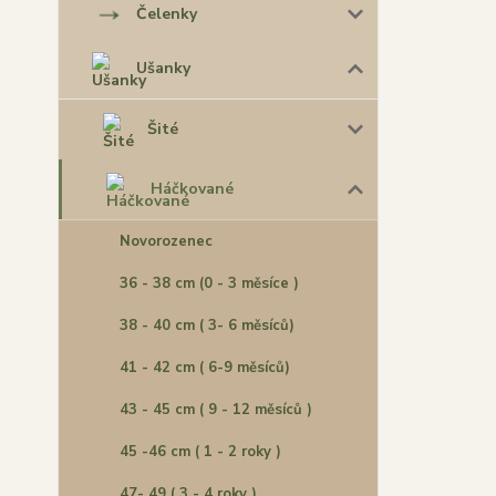
Čelenky
Ušanky
Šité
Háčkované
Novorozenec
36 - 38 cm (0 - 3 měsíce )
38 - 40 cm ( 3- 6 měsíců)
41 - 42 cm ( 6-9 měsíců)
43 - 45 cm ( 9 - 12 měsíců )
45 -46 cm ( 1 - 2 roky )
47- 49 ( 3 - 4 roky )