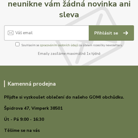
neunikne vám žádná novinka ani
sleva
Přihlásit se
Souhlasím se
zpracováním osobních údajů
za účelem rozesílky newsletteru.
Emaily zasíláme maximálně 1x týdně
Kamenná prodejna
Přijďte si vyzkoušet oblečení do našeho GOMI
obchůdku.
Špidrova 47,
Vimperk 38501
Út - Pá 9:00 - 16:30
Těšíme se na vás