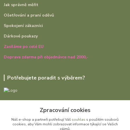
Jak správně měřit
Ošetřování a praní oděvů
Spokojení zákazníci
Dárkové poukazy
Zasíláme po celé EU
Doprava zdarma při objednávce nad 2000,-
Potřebujete poradit s výběrem?
Ivana Rajniaková
+420 727 979 401
Zpracování cookies
út - pá, 9:00 - 16:30
Náš e-shop a partneři potřebují Váš
souhlas
s použitím souborů
cookies, aby Vám mohli zobrazovat informace týkající se Vašich
info@gomi.cz
zájmů.