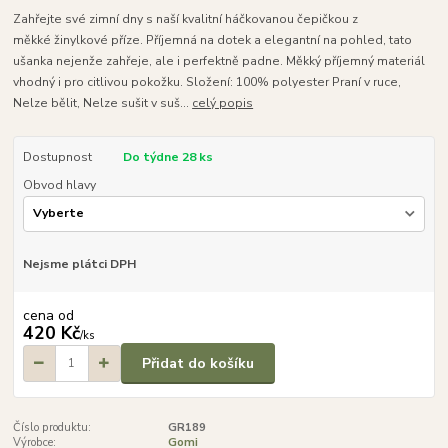
Zahřejte své zimní dny s naší kvalitní háčkovanou čepičkou z
měkké žinylkové příze. Příjemná na dotek a elegantní na pohled, tato
ušanka nejenže zahřeje, ale i perfektně padne. Měkký příjemný materiál
vhodný i pro citlivou pokožku. Složení: 100% polyester Praní v ruce,
Nelze bělit, Nelze sušit v suš...
celý popis
Dostupnost
Do týdne 28 ks
Obvod hlavy
Nejsme plátci DPH
cena od
420 Kč
/
ks
Přidat do košíku
Číslo produktu:
GR189
Výrobce:
Gomi