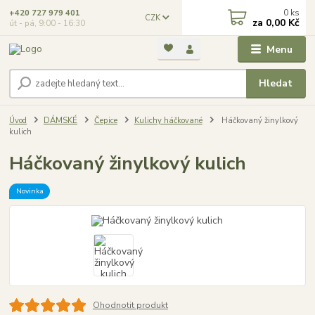
0
ks
+420 727 979 401
CZK
za
0,00 Kč
út - pá, 9:00 - 16:30
Menu
Hledat
Úvod
DÁMSKÉ
Čepice
Kulichy háčkované
Háčkovaný žinylkový
kulich
Háčkovaný žinylkový kulich
Novinka
Ohodnotit produkt