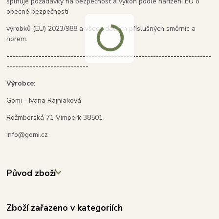
splňuje požadavky na bezpečnost a výkon podle nařízení EU o
obecné bezpečnosti
výrobků (EU) 2023/988 a všech dalších příslušných směrnic a
norem.
----------------------------------------------------------------------
----------------------------
Výrobce
:
Gomi - Ivana Rajniaková
Rožmberská 71 Vimperk 38501
info@gomi.cz
Původ zboží
Zboží zařazeno v kategoriích