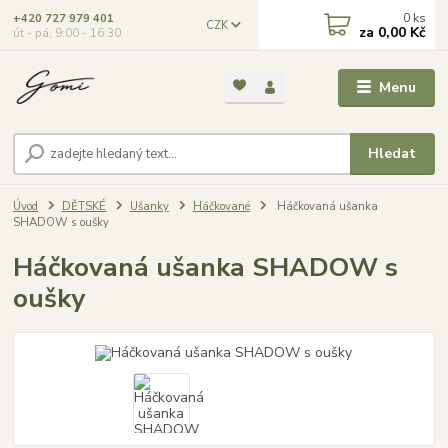
0
ks
+420 727 979 401
CZK
za
0,00 Kč
út - pá, 9:00 - 16:30
Menu
Hledat
Úvod
DĚTSKÉ
Ušanky
Háčkované
Háčkovaná ušanka
SHADOW s oušky
Háčkovaná ušanka SHADOW s
oušky