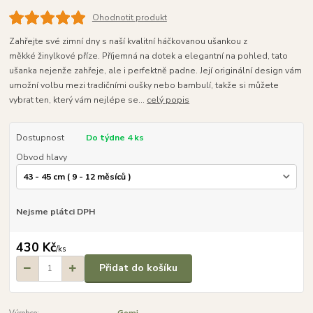
Ohodnotit produkt
Zahřejte své zimní dny s naší kvalitní háčkovanou ušankou z
měkké žinylkové příze. Příjemná na dotek a elegantní na pohled, tato
ušanka nejenže zahřeje, ale i perfektně padne. Její originální design vám
umožní volbu mezi tradičními oušky nebo bambulí, takže si můžete
vybrat ten, který vám nejlépe se...
celý popis
Dostupnost
Do týdne 4 ks
Obvod hlavy
Nejsme plátci DPH
430 Kč
/
ks
Přidat do košíku