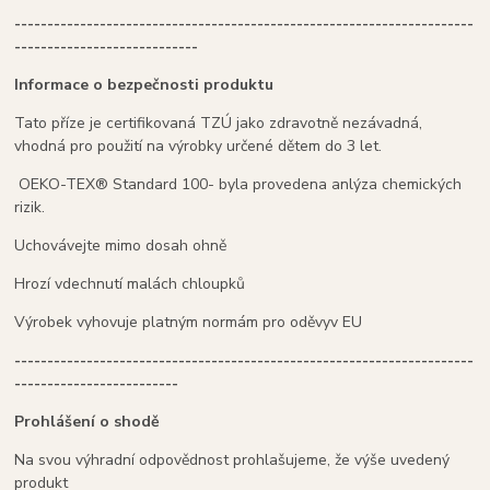
----------------------------------------------------------------------
----------------------------
Informace o bezpečnosti produktu
Tato příze je certifikovaná TZÚ jako zdravotně nezávadná,
vhodná pro použití na výrobky určené dětem do 3 let.
OEKO-TEX® Standard 100- byla provedena anlýza chemických
rizik.
Uchovávejte mimo dosah ohně
Hrozí vdechnutí malách chloupků
Výrobek vyhovuje platným normám pro oděvyv EU
----------------------------------------------------------------------
-------------------------
Prohlášení o shodě
Na svou výhradní odpovědnost prohlašujeme, že výše uvedený
produkt