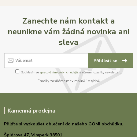
Zanechte nám kontakt a
neunikne vám žádná novinka ani
sleva
Přihlásit se
Souhlasím se
zpracováním osobních údajů
za účelem rozesílky newsletteru.
Emaily zasíláme maximálně 1x týdně
Kamenná prodejna
Přijďte si vyzkoušet oblečení do našeho GOMI
obchůdku.
Špidrova 47,
Vimperk 38501