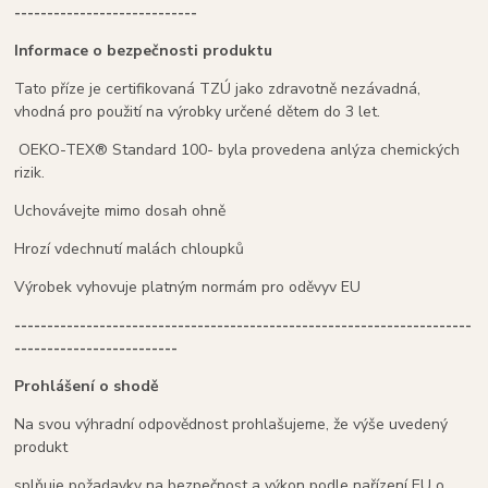
----------------------------
Informace o bezpečnosti produktu
Tato příze je certifikovaná TZÚ jako zdravotně nezávadná,
vhodná pro použití na výrobky určené dětem do 3 let.
OEKO-TEX® Standard 100- byla provedena anlýza chemických
rizik.
Uchovávejte mimo dosah ohně
Hrozí vdechnutí malách chloupků
Výrobek vyhovuje platným normám pro oděvyv EU
----------------------------------------------------------------------
-------------------------
Prohlášení o shodě
Na svou výhradní odpovědnost prohlašujeme, že výše uvedený
produkt
splňuje požadavky na bezpečnost a výkon podle nařízení EU o