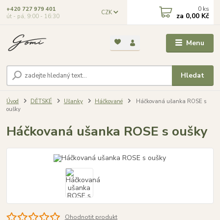
0
ks
+420 727 979 401
CZK
za
0,00 Kč
út - pá, 9:00 - 16:30
Menu
Hledat
Úvod
DĚTSKÉ
Ušanky
Háčkované
Háčkovaná ušanka ROSE s
oušky
Háčkovaná ušanka ROSE s oušky
Ohodnotit produkt