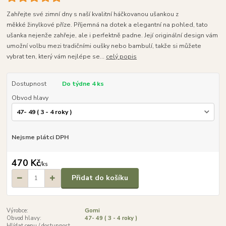
Zahřejte své zimní dny s naší kvalitní háčkovanou ušankou z
měkké žinylkové příze. Příjemná na dotek a elegantní na pohled, tato
ušanka nejenže zahřeje, ale i perfektně padne. Její originální design vám
umožní volbu mezi tradičními oušky nebo bambulí, takže si můžete
vybrat ten, který vám nejlépe se...
celý popis
Dostupnost
Do týdne 4 ks
Obvod hlavy
Nejsme plátci DPH
470 Kč
/
ks
Přidat do košíku
Výrobce:
Gomi
Obvod hlavy:
47- 49 ( 3 - 4 roky )
Hlídat cenu / dostupnost