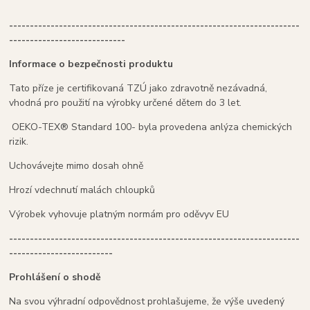
----------------------------------------------------------------------
----------------------------
Informace o bezpečnosti produktu
Tato příze je certifikovaná TZÚ jako zdravotně nezávadná,
vhodná pro použití na výrobky určené dětem do 3 let.
OEKO-TEX® Standard 100- byla provedena anlýza chemických
rizik.
Uchovávejte mimo dosah ohně
Hrozí vdechnutí malách chloupků
Výrobek vyhovuje platným normám pro oděvyv EU
----------------------------------------------------------------------
-------------------------
Prohlášení o shodě
Na svou výhradní odpovědnost prohlašujeme, že výše uvedený