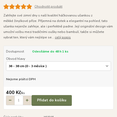
Ohodnotit produkt
Zahřejte své zimní dny s naší kvalitní háčkovanou ušankou z
měkké žinylkové příze. Příjemná na dotek a elegantní na pohled, tato
ušanka nejenže zahřeje, ale i perfektně padne. Její originální design vám
umožní volbu mezi tradičními oušky nebo bambulí, takže si můžete
vybrat ten, který vám nejlépe se...
celý popis
Dostupnost
Odesíláme do 48 h 1 ks
Obvod hlavy
Nejsme plátci DPH
400 Kč
/
ks
Přidat do košíku