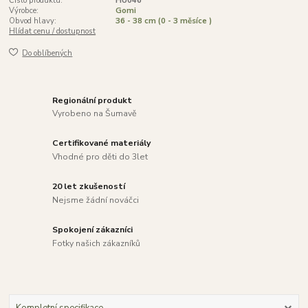
Číslo produktu:
HU046
Výrobce:
Gomi
Obvod hlavy:
36 - 38 cm (0 - 3 měsíce )
Hlídat cenu / dostupnost
Do oblíbených
Regionální produkt
Vyrobeno na Šumavě
Certifikované materiály
Vhodné pro děti do 3let
20 let zkušeností
Nejsme žádní nováčci
Spokojení zákazníci
Fotky našich zákazníků