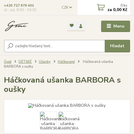
0
ks
+420 727 979 401
CZK
za
0,00 Kč
út - pá, 9:00 - 16:30
Menu
Hledat
Úvod
DĚTSKÉ
Ušanky
Háčkované
Háčkovaná ušanka
BARBORA s oušky
Háčkovaná ušanka BARBORA s
oušky