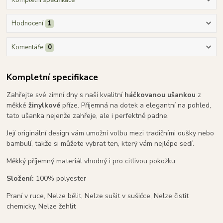
Kompletní specifikace
Hodnocení
1
Komentáře
0
Kompletní specifikace
Zahřejte své zimní dny s naší kvalitní
háčkovanou ušankou
z
měkké
žinylkové
příze. Příjemná na dotek a elegantní na pohled,
tato ušanka nejenže zahřeje, ale i perfektně padne.
Její originální design vám umožní volbu mezi tradičními oušky nebo
bambulí, takže si můžete vybrat ten, který vám nejlépe sedí.
Měkký příjemný materiál vhodný i pro citlivou pokožku.
Složení:
100% polyester
Praní v ruce, Nelze bělit, Nelze sušit v sušičce, Nelze čistit
chemicky, Nelze žehlit