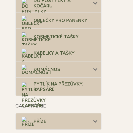
DO POSTÝLKY A
KOČÁRU
OBLEČKY PRO PANENKY
KOSMETICKÉ TAŠKY
KABELKY A TAŠKY
DOMÁCNOST
PYTLÍK NA PŘEZŮVKY,
KAPSÁŘE
GALANTERIE
PŘÍZE