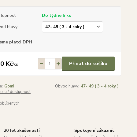
tupnost
Do týdne 5 ks
od hlavy
sme plátci DPH
0 Kč
Přidat do košíku
/
ks
e:
Gomi
Obvod hlavy:
47- 49 ( 3 - 4 roky )
cenu / dostupnost
oblíbených
20 let zkušeností
Spokojení zákazníci