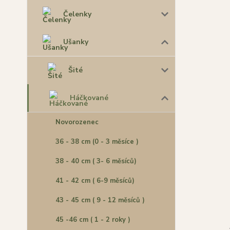
Čelenky
Ušanky
Šité
Háčkované
Novorozenec
36 - 38 cm (0 - 3 měsíce )
38 - 40 cm ( 3- 6 měsíců)
41 - 42 cm ( 6-9 měsíců)
43 - 45 cm ( 9 - 12 měsíců )
45 -46 cm ( 1 - 2 roky )