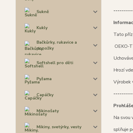
---------
Sukně
Informa
Kukly
Tato příz
Bačkůrky, rukavice a
OEKO-TEX
ponožky
Uchováve
Softshell pro děti
Hrozí vd
Pyžama
Výrobek 
---------
Capáčky
Prohláše
Mikinošaty
Na svou 
Mikiny, svetýrky, vesty
splňuje 