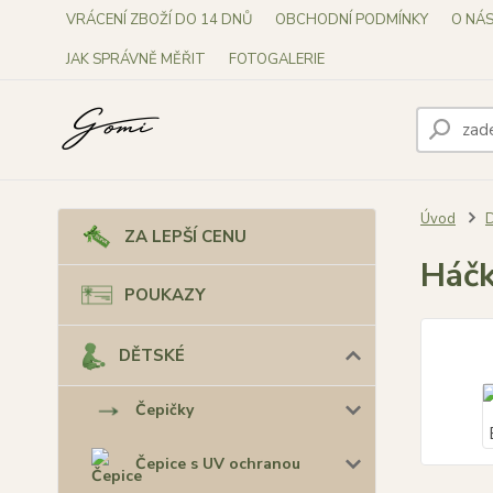
VRÁCENÍ ZBOŽÍ DO 14 DNŮ
OBCHODNÍ PODMÍNKY
O NÁ
JAK SPRÁVNĚ MĚŘIT
FOTOGALERIE
Úvod
ZA LEPŠÍ CENU
Háč
POUKAZY
DĚTSKÉ
Čepičky
Čepice s UV ochranou