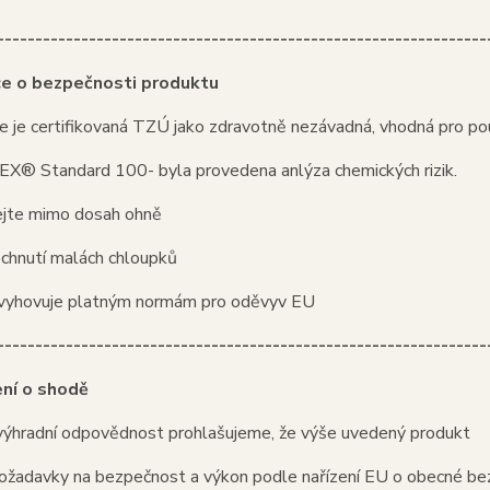
----------------------------------------------------------------
ce o bezpečnosti produktu
e je certifikovaná TZÚ jako zdravotně nezávadná, vhodná pro pou
® Standard 100- byla provedena anlýza chemických rizik.
jte mimo dosah ohně
echnutí malách chloupků
vyhovuje platným normám pro oděvyv EU
----------------------------------------------------------------
ní o shodě
výhradní odpovědnost prohlašujeme, že výše uvedený produkt
požadavky na bezpečnost a výkon podle nařízení EU o obecné be