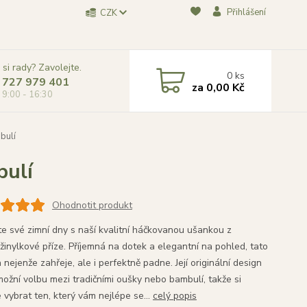
Přihlášení
CZK
 si rady? Zavolejte.
0
ks
 727 979 401
za
0,00 Kč
, 9:00 - 16:30
bulí
ulí
Ohodnotit produkt
te své zimní dny s naší kvalitní háčkovanou ušankou z
žinylkové příze. Příjemná na dotek a elegantní na pohled, tato
nejenže zahřeje, ale i perfektně padne. Její originální design
ožní volbu mezi tradičními oušky nebo bambulí, takže si
 vybrat ten, který vám nejlépe se...
celý popis