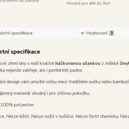
Vyrobeno na Šumavě
Vhodné pro děti do 3let
etní specifikace
Hodnocení
3
tní specifikace
své zimní dny s naší kvalitní
háčkovanou ušankou
z měkké
žiny
ka nejenže zahřeje, ale i perfektně padne.
inální design vám umožní volbu mezi tradičními oušky nebo bambulí
jemný materiál vhodný i pro citlivou pokožku.
100% polyester
uce, Nelze bělit, Nelze sušit v sušičce, Nelze čistit chemicky, Nel