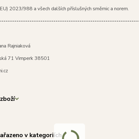
EU) 2023/988 a všech dalších příslušných směrnic a norem.
----------------------------------------------------------------
ana Rajniaková
ská 71 Vimperk 38501
i.cz
zboží
zařazeno v kategoriích