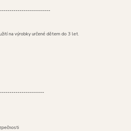
-------------------------
žití na výrobky určené dětem do 3 let.
----------------------
zpečnosti