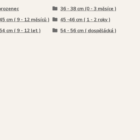
orozenec
36 - 38 cm (0 - 3 měsíce )
 45 cm ( 9 - 12 měsíců )
45 -46 cm ( 1 - 2 roky )
54 cm ( 9 - 12 let )
54 - 56 cm ( dospělácká )