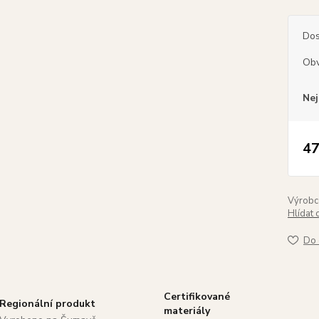
Dos
Obv
Nej
47
Výrobc
Hlídat 
Do 
Certifikované
Regionální produkt
materiály