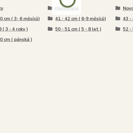
ky
Háčkované
Nov
40 cm ( 3- 6 měsíců)
41 - 42 cm ( 6-9 měsíců)
43 -
 ( 3 - 4 roky )
50 - 51 cm ( 5 - 8 let )
52 - 
60 cm ( pánská )