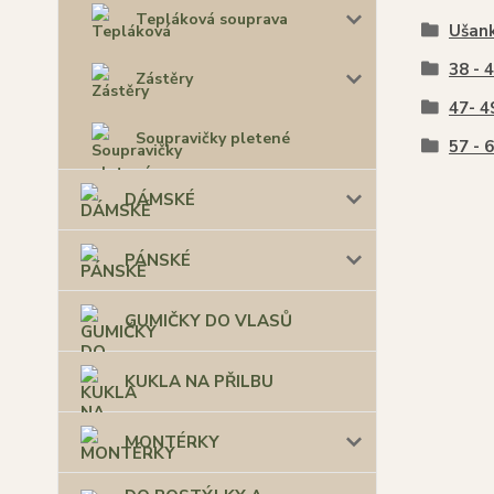
Tepláková souprava
Ušan
38 - 
Zástěry
47- 49
Soupravičky pletené
57 - 
DÁMSKÉ
PÁNSKÉ
GUMIČKY DO VLASŮ
KUKLA NA PŘILBU
MONTÉRKY