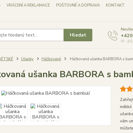
S
VRÁCENÍ A REKLAMACE
POŠTOVNÉ A DOPRAVA
KONTAKT
Nevíte
Hledat
+420
út - pá
DĚTSKÉ
Ušanky
Háčkované
Háčkovaná ušanka BARBORA s bam
kovaná ušanka BARBORA s bamb
Zahřej
měkké 
ušanka 
vám um
můžete