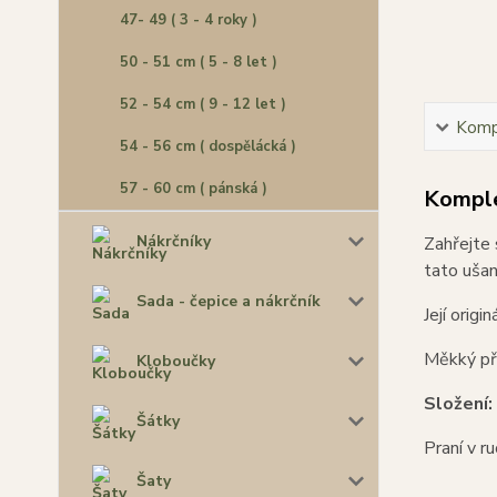
47- 49 ( 3 - 4 roky )
50 - 51 cm ( 5 - 8 let )
52 - 54 cm ( 9 - 12 let )
Kompl
54 - 56 cm ( dospělácká )
57 - 60 cm ( pánská )
Komple
Nákrčníky
Zahřejte 
tato ušan
Sada - čepice a nákrčník
Její orig
Měkký pří
Kloboučky
Složení:
Šátky
Praní v r
Šaty