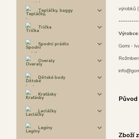
výrobků (
Tepláčky, baggy
---------
Trička
Výrobce
:
Spodní prádlo
Gomi - Iv
Rožmber
Overaly
info@gom
Dětské body
Kraťásky
Původ 
Lacláčky
Legíny
Zboží 