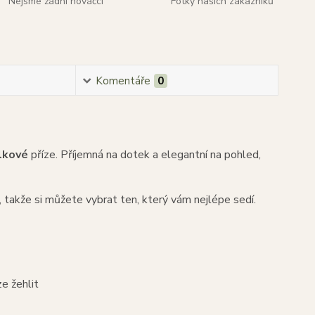
Nejsme žádní nováčci
Fotky našich zákazníků
Komentáře
0
lkové
příze. Příjemná na dotek a elegantní na pohled,
, takže si můžete vybrat ten, který vám nejlépe sedí.
ze žehlit