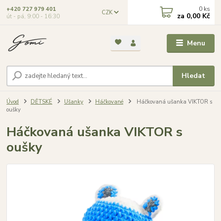
0
ks
+420 727 979 401
CZK
za
0,00 Kč
út - pá, 9:00 - 16:30
Menu
Hledat
Úvod
DĚTSKÉ
Ušanky
Háčkované
Háčkovaná ušanka VIKTOR s
oušky
Háčkovaná ušanka VIKTOR s
oušky