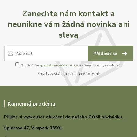
Zanechte nám kontakt a
neunikne vám žádná novinka ani
sleva
Přihlásit se
Souhlasím se
zpracováním osobních údajů
za účelem rozesílky newsletteru.
Emaily zasíláme maximálně 1x týdně
Kamenná prodejna
Přijďte si vyzkoušet oblečení do našeho GOMI
obchůdku.
Špidrova 47,
Vimperk 38501