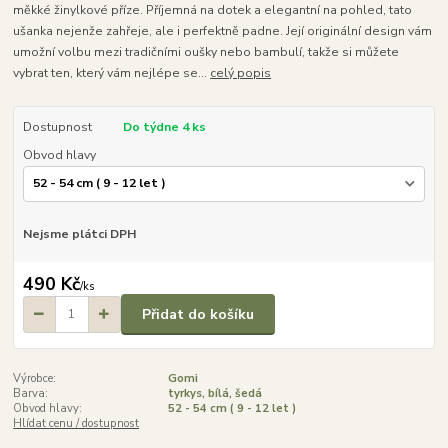
měkké žinylkové příze. Příjemná na dotek a elegantní na pohled, tato
ušanka nejenže zahřeje, ale i perfektně padne. Její originální design vám
umožní volbu mezi tradičními oušky nebo bambulí, takže si můžete
vybrat ten, který vám nejlépe se...
celý popis
Dostupnost
Do týdne 4 ks
Obvod hlavy
Nejsme plátci DPH
490 Kč
/
ks
Přidat do košíku
Výrobce:
Gomi
Barva:
tyrkys, bílá, šedá
Obvod hlavy:
52 - 54 cm ( 9 - 12 let )
Hlídat cenu / dostupnost