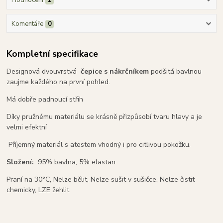
Hodnocení
1
Komentáře
0
Kompletní specifikace
Designová dvouvrstvá
čepice s nákrčníkem
podšitá bavlnou
zaujme každého na první pohled.
Má dobře padnoucí střih
Díky pružnému materiálu se krásně přizpůsobí tvaru hlavy a je
velmi efektní
Příjemný materiál s atestem vhodný i pro citlivou pokožku.
Složení:
95% bavlna, 5% elastan
Praní na 30°C, Nelze bělit, Nelze sušit v sušičce, Nelze čistit
chemicky, LZE žehlit