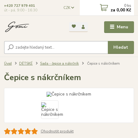
0
ks
+420 727 979 401
CZK
za
0,00 Kč
út - pá, 9:00 - 16:30
Menu
Hledat
Úvod
DĚTSKÉ
Sada - čepice a nákrčník
Čepice s nákrčníkem
Čepice s nákrčníkem
Ohodnotit produkt