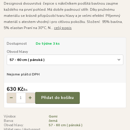
Designová dvouvrstvá čepice s nákrčníkem podšitá bavlnou zaujme
každého na první pohled. Má dobře padnoucí střih Díky pružnému
materiálu se krásně přizpůsobí tvaru hlavy a je velmi efektní Příjemný
materiál s atestem vhodný i pro citlivou pokožku. Složení: 95% bavlna,
5% elastan Praní na 30°C, N...
celý popis
Dostupnost
Do týdne 3 ks
Obvod hlavy
Nejsme plátci DPH
630 Kč
/
ks
Přidat do košíku
Výrobce:
Gomi
Barva:
černá
Obvod hlavy:
57 - 60 cm ( pánská )
Hlídat cenu / dostupnost