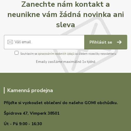
Zanechte nám kontakt a
neunikne vám žádná novinka ani
sleva
Přihlásit se
Souhlasím se
zpracováním osobních údajů
za účelem rozesílky newsletteru.
Emaily zasíláme maximálně 1x týdně
Kamenná prodejna
Přijďte si vyzkoušet oblečení do našeho GOMI
obchůdku.
Špidrova 47,
Vimperk 38501
Út - Pá 9:00 - 16:30