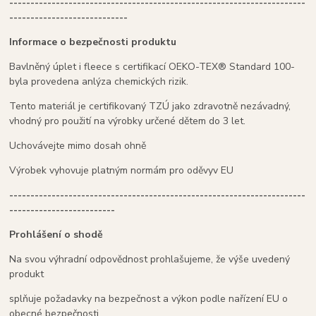
----------------------------------------------------------------------
----------------------------
Informace o bezpečnosti produktu
Bavlněný úplet i fleece s certifikací OEKO-TEX® Standard 100-
byla provedena anlýza chemických rizik.
Tento materiál je certifikovaný TZÚ jako zdravotně nezávadný,
vhodný pro použití na výrobky určené dětem do 3 let.
Uchovávejte mimo dosah ohně
Výrobek vyhovuje platným normám pro oděvyv EU
----------------------------------------------------------------------
-------------------------
Prohlášení o shodě
Na svou výhradní odpovědnost prohlašujeme, že výše uvedený
produkt
splňuje požadavky na bezpečnost a výkon podle nařízení EU o
obecné bezpečnosti